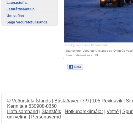
Launastefna
Jafnréttisáætlun
Um vefinn
Saga Veðurstofu Íslands
© Vilhjálmur Smári Þorvaldsson
Starfsmenn Veðurstofu Íslands og Orkubús Vestfj
hinn 6. desember 2013.
© Veðurstofa Íslands | Bústaðavegi 7-9 | 105 Reykjavík | Sí
Kennitala 630908-0350
Hafa samband
|
Starfsfólk
|
Notkunarskilmálar
|
Veftré
|
Spur
um vefinn
|
Persónuvernd