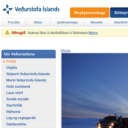
Reykjanesskagi
Sólmyr
Forsíða
Veður
Jarðhræringar
Vatnafar
Ofanflóð
Athugið
Auknar líkur á skriðuföllum á Ströndum
Meira
Hlusta
Um Veðurstofuna
Fréttir
Útgáfa
Skipurit Veðurstofu Íslands
Merki Veðurstofu Íslands
Hafa samband
Laus störf
Senda myndir
Starfsfólk
Þjónusta
Lög og reglugerðir
Gæðastefna