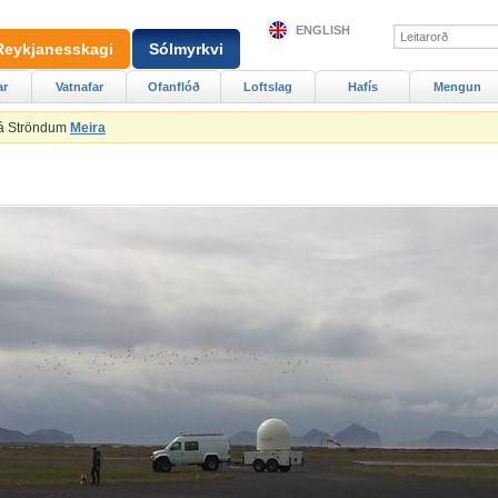
ENGLISH
Reykjanesskagi
Sólmyrkvi
ar
Vatnafar
Ofanflóð
Loftslag
Hafís
Mengun
 á Ströndum
Meira