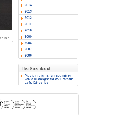
2014
2013
2012
2011
2010
2009
r fjær.
2008
2007
2006
Hafið samband
Þiggjum gjarna fyrirspurnir er
varða viðfangsefni Veðurstofu:
Loft, láð og lög