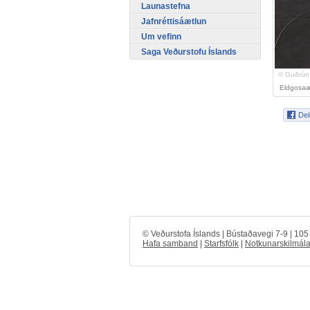
Launastefna
Jafnréttisáætlun
Um vefinn
Saga Veðurstofu Íslands
© Guðrún
Eldgosaæf
© Veðurstofa Íslands | Bústaðavegi 7-9 | 10
Hafa samband
|
Starfsfólk
|
Notkunarskilmála