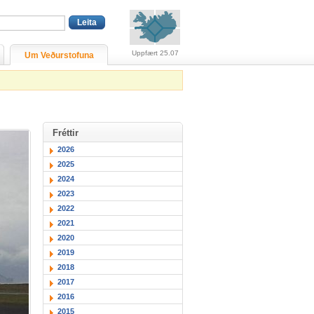
Viðvaranir (engin viðv
Uppfært 25.07
Um Veðurstofuna
Fréttir
2026
2025
2024
2023
2022
2021
2020
2019
2018
2017
2016
2015