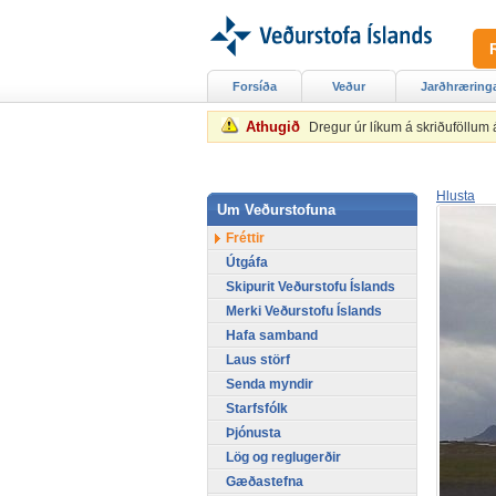
Forsíða
Veður
Jarðhræring
Athugið
Dregur úr líkum á skriðuföllum
Hlusta
Um Veðurstofuna
Fréttir
Útgáfa
Skipurit Veðurstofu Íslands
Merki Veðurstofu Íslands
Hafa samband
Laus störf
Senda myndir
Starfsfólk
Þjónusta
Lög og reglugerðir
Gæðastefna