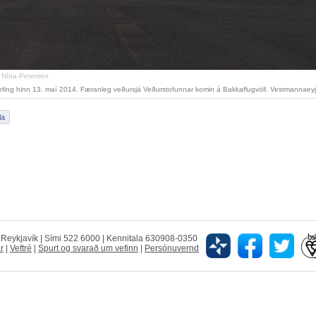
 Nína Petersen
ing hinn 13. maí 2014. Færanleg veðursjá Veðurstofunnar komin á Bakkaflugvöll. Vestmannaeyja
5 Reykjavík | Sími 522 6000 | Kennitala 630908-0350
r
|
Veftré
|
Spurt og svarað um vefinn
|
Persónuvernd