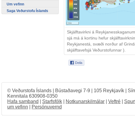
Um vefinn
Saga Veðurstofu Íslands
Skjálftavirkni á Reykjanesskaganum f
sjá má á kortinu hefur skjálftavirkn
Reykjanestá, svæði norður af Grindav
skjálftavefsjá Veðurstofunnar ).
© Veðurstofa Íslands | Bústaðavegi 7-9 | 105 Reykjavík | Sí
Kennitala 630908-0350
Hafa samband
|
Starfsfólk
|
Notkunarskilmálar
|
Veftré
|
Spur
um vefinn
|
Persónuvernd