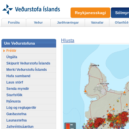
Reykjanesskagi
Sólmyr
Forsíða
Veður
Jarðhræringar
Vatnafar
Ofanflóð
Hlusta
Um Veðurstofuna
Fréttir
Útgáfa
Skipurit Veðurstofu Íslands
Merki Veðurstofu Íslands
Hafa samband
Laus störf
Senda myndir
Starfsfólk
Þjónusta
Lög og reglugerðir
Gæðastefna
Launastefna
Jafnréttisáætlun