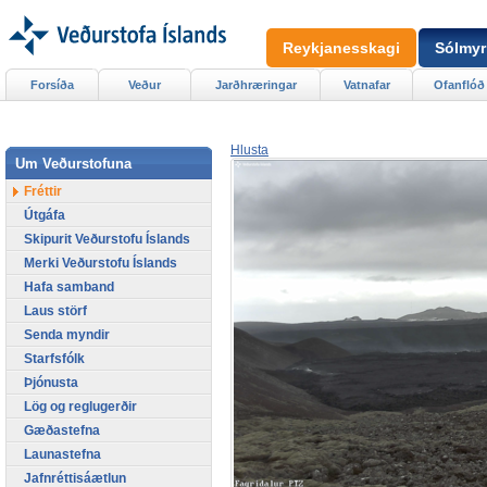
Reykjanesskagi
Sólmyr
Forsíða
Veður
Jarðhræringar
Vatnafar
Ofanflóð
Hlusta
Um Veðurstofuna
Fréttir
Útgáfa
Skipurit Veðurstofu Íslands
Merki Veðurstofu Íslands
Hafa samband
Laus störf
Senda myndir
Starfsfólk
Þjónusta
Lög og reglugerðir
Gæðastefna
Launastefna
Jafnréttisáætlun