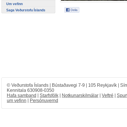
Um vefinn
Saga Veðurstofu Íslands
© Veðurstofa Íslands | Bústaðavegi 7-9 | 105 Reykjavík | Sí
Kennitala 630908-0350
Hafa samband
|
Starfsfólk
|
Notkunarskilmálar
|
Veftré
|
Spur
um vefinn
|
Persónuvernd