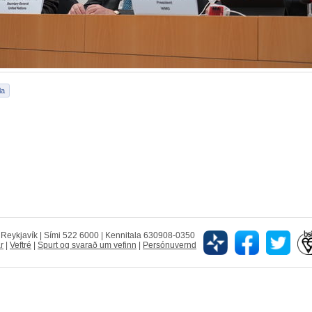
5 Reykjavík | Sími 522 6000 | Kennitala 630908-0350
r
|
Veftré
|
Spurt og svarað um vefinn
|
Persónuvernd