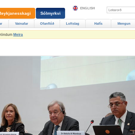
ENGLISH
Reykjanesskagi
Sólmyrkvi
ar
Vatnafar
Ofanflóð
Loftslag
Hafís
Mengun
Ströndum
Meira