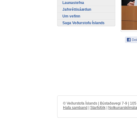
Launastefna
Jafnréttisáætlun
Um vefinn
Saga Veðurstofu Íslands
© Veðurstofa Íslands | Bústaðavegi 7-9 | 10
Hafa samband
|
Starfsfólk
|
Notkunarskilmála