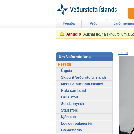
Forsíða
Veður
Jarðhræring
Athugið
Auknar líkur á skriðuföllum á 
Hlusta
Um Veðurstofuna
Fréttir
Útgáfa
Skipurit Veðurstofu Íslands
Merki Veðurstofu Íslands
Hafa samband
Laus störf
Senda myndir
Starfsfólk
Þjónusta
Lög og reglugerðir
Gæðastefna