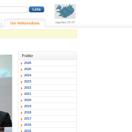
Viðvaranir (engin viðv
Uppfært 25.07
Um Veðurstofuna
Fréttir
2026
2025
2024
2023
2022
2021
2020
2019
2018
2017
2016
2015