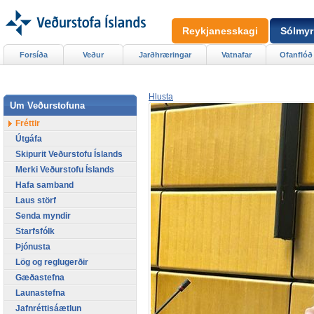
Reykjanesskagi
Sólmyr
Forsíða
Veður
Jarðhræringar
Vatnafar
Ofanflóð
Hlusta
Um Veðurstofuna
Fréttir
Útgáfa
Skipurit Veðurstofu Íslands
Merki Veðurstofu Íslands
Hafa samband
Laus störf
Senda myndir
Starfsfólk
Þjónusta
Lög og reglugerðir
Gæðastefna
Launastefna
Jafnréttisáætlun