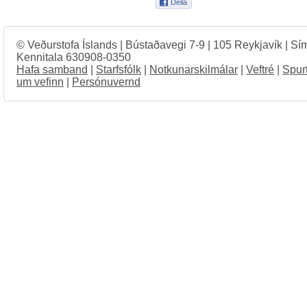
© Veðurstofa Íslands | Bústaðavegi 7-9 | 105 Reykjavík | Sí
Kennitala 630908-0350
Hafa samband
|
Starfsfólk
|
Notkunarskilmálar
|
Veftré
|
Spur
um vefinn
|
Persónuvernd