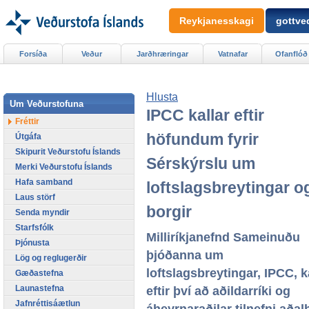
Reykjanesskagi
gottved
Forsíða
Veður
Jarðhræringar
Vatnafar
Ofanflóð
Hlusta
Um Veðurstofuna
IPCC kallar eftir
Fréttir
höfundum fyrir
Útgáfa
Skipurit Veðurstofu Íslands
Sérskýrslu um
Merki Veðurstofu Íslands
Hafa samband
loftslagsbreytingar o
Laus störf
borgir
Senda myndir
Starfsfólk
Milliríkjanefnd Sameinuðu
Þjónusta
þjóðanna um
Lög og reglugerðir
loftslagsbreytingar, IPCC, k
Gæðastefna
Launastefna
eftir því að aðildarríki og
Jafnréttisáætlun