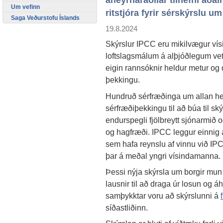
áheyrnaraðilar tilnefni a
Um vefinn
ritstjóra fyrir sérskýrslu u
Saga Veðurstofu Íslands
19.8.2024
Skýrslur IPCC eru mikilvægur vísi
loftslagsmálum á alþjóðlegum vet
eigin rannsóknir heldur metur og
þekkingu.
Hundruð sérfræðinga um allan he
sérfræðiþekkingu til að búa til s
endurspegli fjölbreytt sjónarmið o
og hagfræði. IPCC leggur einnig á
sem hafa reynslu af vinnu við IPCC
þar á meðal yngri vísindamanna.
Þessi nýja skýrsla um borgir mun 
lausnir til að draga úr losun og 
samþykktar voru að skýrslunni á
síðastliðinn.