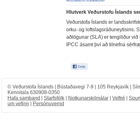
Hlutverk Veðurstofu Íslands se
Veðurstofa Íslands er landsskrifs
orku- og loftslagsráðuneytisins. Sk
aðlögunar (SLA) er tengiliður vi
IPCC ásamt því að tilnefna sérfræ
© Veðurstofa Íslands | Bústaðavegi 7-9 | 105 Reykjavík | Sí
Kennitala 630908-0350
Hafa samband
|
Starfsfólk
|
Notkunarskilmálar
|
Veftré
|
Spur
um vefinn
|
Persónuvernd