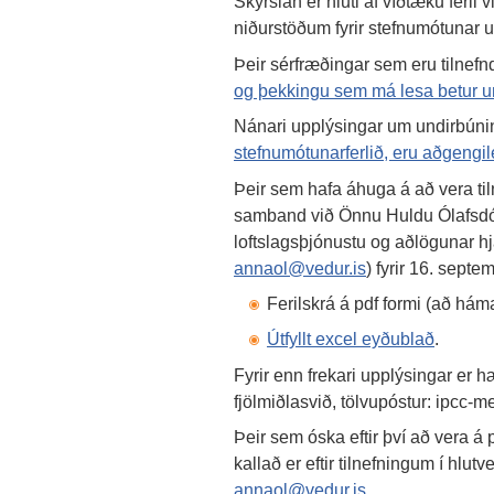
Skýrslan er hluti af víðtæku ferli
niðurstöðum fyrir stefnumótunar 
Þeir sérfræðingar sem eru tilnefn
og þekkingu sem má lesa betur u
Nánari upplýsingar um undirbún
stefnumótunarferlið, eru aðgengi
Þeir sem hafa áhuga á að vera tiln
samband við Önnu Huldu Ólafsdóttu
loftslagsþjónustu og aðlögunar hj
annaol@vedur.is
) fyrir 16. septe
Ferilskrá á pdf formi (að hám
Útfyllt excel eyðublað
.
Fyrir enn frekari upplýsingar er
fjölmiðlasvið, tölvupóstur: ipcc
Þeir sem óska eftir því að vera á
kallað er eftir tilnefningum í hlu
annaol@vedur.is
.