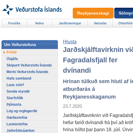
Reykjanesskagi
Sólmyr
Forsíða
Veður
Jarðhræringar
Vatnafar
Ofanflóð
Hlusta
Um Veðurstofuna
Jarðskjálftavirknin vi
Fréttir
Fagradalsfjall fer
Útgáfa
Skipurit Veðurstofu Íslands
dvínandi
Merki Veðurstofu Íslands
Hafa samband
Hrinan túlkuð sem hluti af l
Laus störf
atburðarás á
Senda myndir
Reykjanesskaganum
Starfsfólk
Þjónusta
23.7.2020
Lög og reglugerðir
Jarðskjálftavirknin við Fagradalsfj
Gæðastefna
hefur farið dvínandi frá því að krö
Launastefna
hrina hófst þar þann 18. júlí. Úrvi
Jafnréttisáætlun