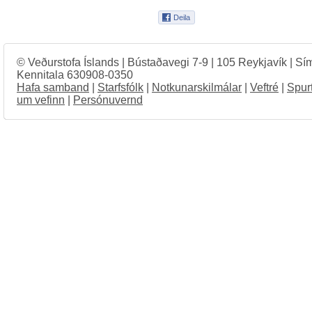
© Veðurstofa Íslands | Bústaðavegi 7-9 | 105 Reykjavík | Sí
Kennitala 630908-0350
Hafa samband
|
Starfsfólk
|
Notkunarskilmálar
|
Veftré
|
Spur
um vefinn
|
Persónuvernd