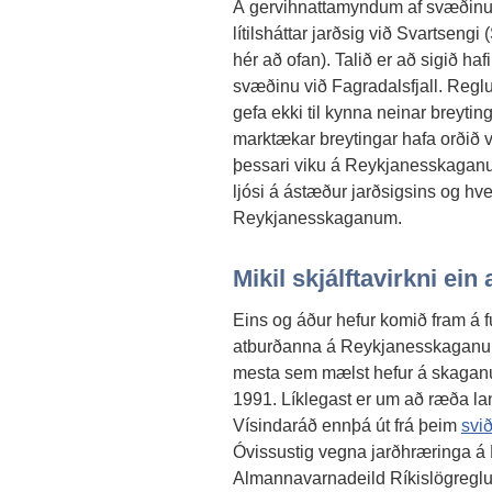
Á gervihnattamyndum af svæðinu v
lítilsháttar jarðsig við Svartseng
hér að ofan). Talið er að sigið haf
svæðinu við Fagradalsfjall. Regl
gefa ekki til kynna neinar breytin
marktækar breytingar hafa orðið 
þessari viku á Reykjanesskaganu
ljósi á ástæður jarðsigsins og hve
Reykjanesskaganum.
Mikil skjálftavirkni e
Eins og áður hefur komið fram 
atburðanna á Reykjanesskaganum, 
mesta sem mælst hefur á skaganu
1991. Líklegast er um að ræða la
Vísindaráð ennþá út frá þeim
svi
Óvissustig vegna jarðhræringa á 
Almannavarnadeild Ríkislögreglus