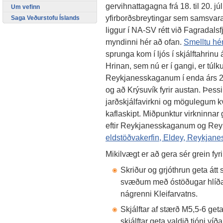
gervihnattagagna frá 18. til 20. júl
Um vefinn
yfirborðsbreytingar sem samsvar
Saga Veðurstofu Íslands
liggur í NA-SV rétt við Fagradalsf
myndinni hér að ofan.
Smelltu hér 
sprunga kom í ljós í skjálftahrinu
Hrinan, sem nú er í gangi, er túlk
Reykjanesskaganum í enda árs 2019
og að Krýsuvík fyrir austan. Þess
jarðskjálfavirkni og mögulegum k
kaflaskipt. Miðpunktur virkninnar
eftir Reykjanesskaganum og Rey
eldstöðvakerfin, Eldey, Reykjanes
Mikilvægt er að gera sér grein f
Skriður og grjóthrun geta átt sé
svæðum með óstöðugar hlíðar, b
nágrenni Kleifarvatns.
Skjálftar af stærð M5,5-6 get
skjálftar geta valdið tjóni v