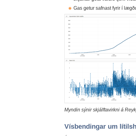
Gas getur safnast fyrir í læg
Myndin sýnir skjálftavirkni á Reyk
Vísbendingar um lítilsh