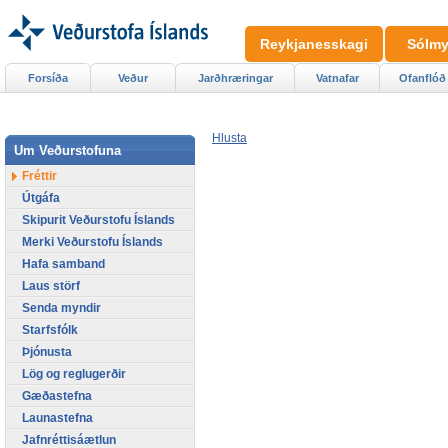
Reykjanesskagi
Sólmy
Forsíða
Veður
Jarðhræringar
Vatnafar
Ofanflóð
Hlusta
Um Veðurstofuna
Fréttir
Útgáfa
Skipurit Veðurstofu Íslands
Merki Veðurstofu Íslands
Hafa samband
Laus störf
Senda myndir
Starfsfólk
Þjónusta
Lög og reglugerðir
Gæðastefna
Launastefna
Jafnréttisáætlun