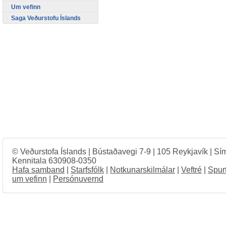
Um vefinn
Saga Veðurstofu Íslands
© Veðurstofa Íslands | Bústaðavegi 7-9 | 105 Reykjavík | Sí
Kennitala 630908-0350
Hafa samband
|
Starfsfólk
|
Notkunarskilmálar
|
Veftré
|
Spur
um vefinn
|
Persónuvernd