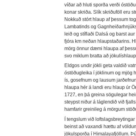
víðar að hluti sporða verði óstöð
konar skriða. Slík skriðuföll eru 
Nokkuð stórt hlaup af þessum toga fé
Lambatinds og Gagnheiðarhnjúks á
leið og stíflaði Dalsá og barst au
fjóra km neðan hlaupstaðarins. Hla
mörg önnur dæmi hlaupa af þessum
svo miklum bratta að jökulíshlau
Eldgos undir jökli geta valdið vatn
óstöðugleika í jöklinum og mjög 
ís, gosefnum og lausum jarðefnum
hlaupa hér á landi eru hlaup úr Ö
1727, en þá greina sögulegar heimil
steypst niður á láglendið við fja
hamfarir greinileg á mörgum stöð
Í tengslum við loftslagsbreytinga
beinst að vaxandi hættu af völdu
jökulsporða í Himalayafjöllum. Þú