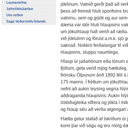
Launastefna
jöklinum. Vatnið gerði það að verk
Jafnréttisáætlun
þess að fremsti hluti sporðsins br
Um vefinn
vatninu, sem og grjóti og aur se
Saga Veðurstofu Íslands
dæma var stór hluti hlaupsins vatn
um jökulhlaup hafi verið að ræða
við jöklulinn og fórust a.m.k. sj
saknað. Nokkrir ferðalangar til vi
hlaupsins, sluppu naumlega.
Hlaup úr jaðarlónum eða lónum sem
fjöllum, geta verið mjög hættuleg
frönsku Ölpunum árið 1892 féll á 
175 manns. Í fréttum um jökulhlaup
nefnt að aukin leysing vegna hlýrr
aðdraganda hlaupsins. Aukin hlýind
óstöðugleika sífrera og jökla í mi
og hlaup séu að verða algengari
Hætta getur stafað af ískriðum úr j
komi þar við sögu og eru mörg d