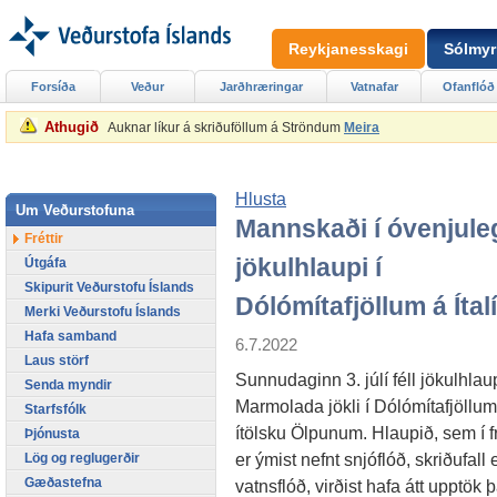
Reykjanesskagi
Sólmyr
Forsíða
Veður
Jarðhræringar
Vatnafar
Ofanflóð
Athugið
Auknar líkur á skriðuföllum á Ströndum
Meira
Hlusta
Um Veðurstofuna
Mannskaði í óvenjule
Fréttir
jökulhlaupi í
Útgáfa
Skipurit Veðurstofu Íslands
Dólómítafjöllum á Ítal
Merki Veðurstofu Íslands
Hafa samband
6.7.2022
Laus störf
Sunnudaginn 3. júlí féll jökulhlau
Senda myndir
Marmolada jökli í Dólómítafjöllum
Starfsfólk
ítölsku Ölpunum. Hlaupið, sem í f
Þjónusta
er ýmist nefnt snjóflóð, skriðufall
Lög og reglugerðir
Gæðastefna
vatnsflóð, virðist hafa átt upptök 