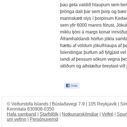
þau geta valdið hlaupum sem beras
þrönga dali þar sem þorp og bæir
mannskætt slys í þorpinum Kedarn
sem yfir 6000 manns fórust. Jökul
miklu tjóni á margs konar innvið
Áframhaldandi hörfun jökla samf
hættu af völdum jökulhlaupa af þ
Íslendingar þurfum að fylgjast v
landi af þessum sökum vegna þes
stöðum og aðstæður breytast við j
© Veðurstofa Íslands | Bústaðavegi 7-9 | 105 Reykjavík | Sí
Kennitala 630908-0350
Hafa samband
|
Starfsfólk
|
Notkunarskilmálar
|
Veftré
|
Spur
um vefinn
|
Persónuvernd