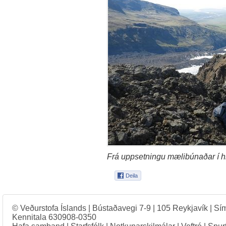
Frá uppsetningu mælibúnaðar í hl
© Veðurstofa Íslands | Bústaðavegi 7-9 | 105 Reykjavík | Sí
Kennitala 630908-0350