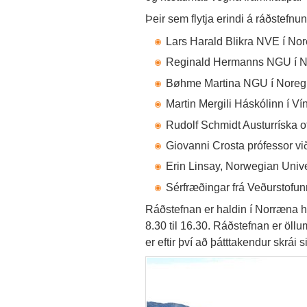
Þeir sem flytja erindi á ráðstefnun
Lars Harald Blikra NVE í Nor
Reginald Hermanns NGU í N
Bøhme Martina NGU í Noreg
Martin Mergili Háskólinn í Ví
Rudolf Schmidt Austurríska o
Giovanni Crosta prófessor vi
Erin Linsay, Norwegian Univ
Sérfræðingar frá Veðurstofun
Ráðstefnan er haldin í Norræna h
8.30 til 16.30. Ráðstefnan er öll
er eftir því að þátttakendur skrái