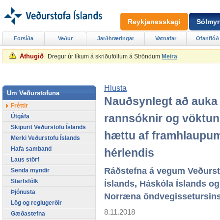
Reykjanesskagi
Sólmyr
Forsíða
Veður
Jarðhræringar
Vatnafar
Ofanflóð
Athugið
Dregur úr líkum á skriðuföllum á Ströndum
Meira
Hlusta
Um Veðurstofuna
Nauðsynlegt að auka
Fréttir
rannsóknir og vöktun
Útgáfa
Skipurit Veðurstofu Íslands
hættu af framhlaupu
Merki Veðurstofu Íslands
Hafa samband
hérlendis
Laus störf
Ráðstefna á vegum Veðurst
Senda myndir
Starfsfólk
Íslands, Háskóla Íslands og
Þjónusta
Norræna öndvegissetursi
Lög og reglugerðir
8.11.2018
Gæðastefna