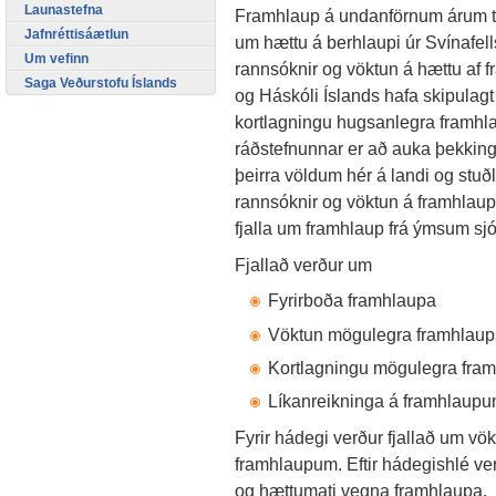
Launastefna
Framhlaup á undanförnum árum t.d
Jafnréttisáætlun
um hættu á berhlaupi úr Svínafells
Um vefinn
rannsóknir og vöktun á hættu af 
Saga Veðurstofu Íslands
og Háskóli Íslands hafa skipulagt
kortlagningu hugsanlegra framhl
ráðstefnunnar er að auka þekking
þeirra völdum hér á landi og st
rannsóknir og vöktun á framhlaupa
fjalla um framhlaup frá ýmsum s
Fjallað verður um
Fyrirboða framhlaupa
Vöktun mögulegra framhlau
Kortlagningu mögulegra fr
Líkanreikninga á framhlaup
Fyrir hádegi verður fjallað um v
framhlaupum. Eftir hádegishlé ver
og hættumati vegna framhlaupa.