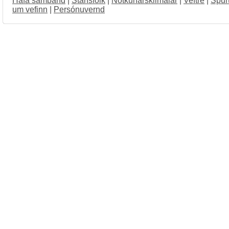
Hafa samband
|
Starfsfólk
|
Notkunarskilmálar
|
Veftré
|
Spur
um vefinn
|
Persónuvernd