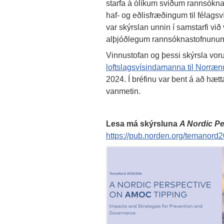
starfa á ólíkum sviðum rannsókna
haf- og eðlisfræðingum til félags
var skýrslan unnin í samstarfi v
alþjóðlegum rannsóknastofnunum
Vinnustofan og þessi skýrsla voru
loftslagsvísindamanna til Norræn
2024. Í bréfinu var bent á að hæ
vanmetin.
Lesa má skýrsluna
A Nordic P
https://pub.norden.org/temanord