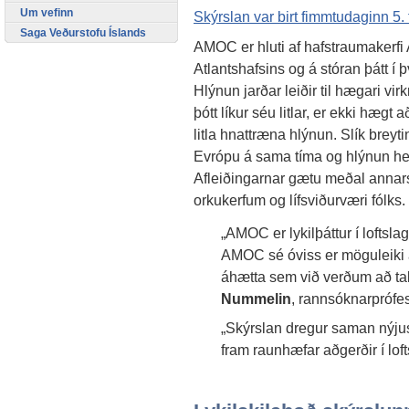
Um vefinn
Skýrslan var birt fimmtudaginn 5.
Saga Veðurstofu Íslands
AMOC er hluti af hafstraumakerfi A
Atlantshafsins og á stóran þátt í þ
Hlýnun jarðar leiðir til hægari vi
þótt líkur séu litlar, er ekki hægt 
litla hnattræna hlýnun. Slík breytin
Evrópu á sama tíma og hlýnun he
Afleiðingarnar gætu meðal annars
orkukerfum og lífsviðurværi fólks.
„AMOC er lykilþáttur í loftsla
AMOC sé óviss er möguleiki á
áhætta sem við verðum að tak
Nummelin
, rannsóknarprófe
„Skýrslan dregur saman nýju
fram raunhæfar aðgerðir í lo