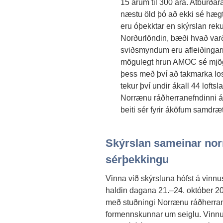
15 árum til 300 ára. Atburðar
næstu öld þó að ekki sé hægt a
eru óþekktar en skýrslan reku
Norðurlöndin, bæði hvað varðar
sviðsmyndum eru afleiðingar
mögulegt hrun AMOC sé mjög 
þess með því að takmarka lo
tekur því undir ákall 44 loft
Norrænu ráðherranefndinni á 
beiti sér fyrir áköfum samdræ
Skýrslan sameinar nor
sérþekkingu
Vinna við skýrsluna hófst á vinnu
haldin dagana 21.–24. október 20
með stuðningi Norrænu ráðherran
formennskunnar um seiglu. Vinn