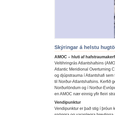
Skýringar á helstu hugt
AMOC – hluti af hafstraumakerf
Veltihringrás Atlantshafsins (AM
Atlantic Meridional Overturning Ci
og djúpstrauma í Atlantshafi sem
til Norður-Atlantshafsins. Kerfið ge
Norðurlöndum og í Norður-Evrópu. 
en AMOC nær einnig yfir fleiri str
Vendipunktur
Vendipunktur er það stig í þróun kerf
snöggra og varanlegra breytinga 