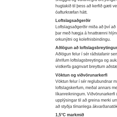
hugtakið til þess að kerfið gæti 
óafturkræfan hátt.
Loftslagsaðgerðir
Loftslagsaðgerðir miða að því að
þar með hægja á hnattrænni hlýnu
orkunýtni og kolefnisbindingu.
Aðlögun að loftslagsbreyting
Aðlögun felur í sér ráðstafanir 
áhrifum loftslagsbreytinga og au
vistkerfa gagnvart breyttum aðs
Vöktun og viðvörunarkerfi
Vöktun felur í sér reglubundnar mæ
loftslagskerfum, meðal annars me
líkanreikningum. Viðvörunarkerfi 
upplýsingar til að greina merki 
að styðja tímanlega ákvarðanatö
1,5°C markmið