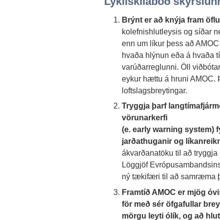
Lykilskilaboð skýrslun
Brýnt er að knýja fram öfl
kolefnishlutleysis og síðar 
enn um líkur þess að AMOC f
hvaða hlýnun eða á hvaða tí
varúðarreglunni. Öll viðbótar
eykur hættu á hruni AMOC. Því
loftslagsbreytingar.
Tryggja þarf langtímafjár
vörunarkerfi
(e. early warning system)
jarðathuganir og líkanreik
ákvarðanatöku til að tryggja 
Löggjöf Evrópusambandsins
ný tækifæri til að samræma 
Framtíð AMOC er mjög óviss
för með sér öfgafullar br
mörgu leyti ólík, og að hl