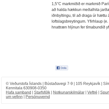
1,5°C markmiðið er markmið París
að halda hækkun meðalhita jarðar 
iðnbyltingu, til að draga úr hætt
loftslagsbreytingum. Yfirhlaup (e.
hnattræn hlýnun fer tímabundið yf
© Veðurstofa Íslands | Bústaðavegi 7-9 | 105 Reykjavík | Sí
Kennitala 630908-0350
Hafa samband
|
Starfsfólk
|
Notkunarskilmálar
|
Veftré
|
Spur
um vefinn
|
Persónuvernd