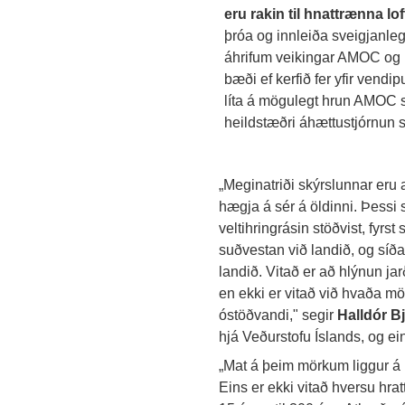
eru rakin til hnattrænna lo
þróa og innleiða sveigjanle
áhrifum veikingar AMOC og ný
bæði ef kerfið fer yfir vendi
líta á mögulegt hrun AMOC 
heildstæðri áhættustjórnun 
„Meginatriði skýrslunnar eru
hægja á sér á öldinni. Þessi s
veltihringrásin stöðvist, fyrs
suðvestan við landið, og síða
landið. Vitað er að hlýnun jar
en ekki er vitað við hvaða m
óstöðvandi," segir
Halldór B
hjá Veðurstofu Íslands, og e
„Mat á þeim mörkum liggur á b
Eins er ekki vitað hversu hrat