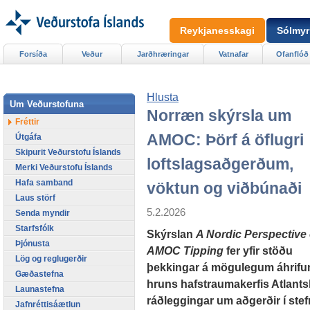
Reykjanesskagi
Sólmyr
Forsíða
Veður
Jarðhræringar
Vatnafar
Ofanflóð
Hlusta
Um Veðurstofuna
Norræn skýrsla um
Fréttir
AMOC: Þörf á öflugri
Útgáfa
Skipurit Veðurstofu Íslands
loftslagsaðgerðum,
Merki Veðurstofu Íslands
Hafa samband
vöktun og viðbúnaði
Laus störf
5.2.2026
Senda myndir
Starfsfólk
Skýrslan
A Nordic Perspective
Þjónusta
AMOC Tipping
fer yfir stöðu
Lög og reglugerðir
þekkingar á mögulegum áhrif
Gæðastefna
hruns hafstraumakerfis Atlant
Launastefna
ráðleggingar um aðgerðir í ste
Jafnréttisáætlun