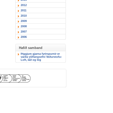
2012
2011
2010
2009
2008
2007
2006
Hafið samband
Þiggjum gjarna fyrirspurnir er
varða viðfangsefni Veðurstofu:
Loft, láð og lög