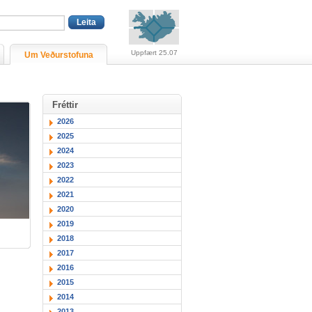
Viðvaranir (engin viðv
Uppfært 25.07
Um Veðurstofuna
Fréttir
2026
2025
2024
2023
2022
2021
2020
2019
2018
2017
2016
2015
2014
2013