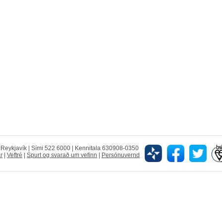
5 Reykjavík | Sími 522 6000 | Kennitala 630908-0350
r
|
Veftré
|
Spurt og svarað um vefinn
|
Persónuvernd