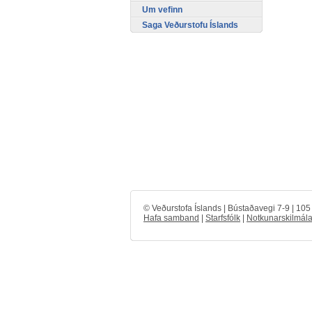
Um vefinn
Saga Veðurstofu Íslands
© Veðurstofa Íslands | Bústaðavegi 7-9 | 10
Hafa samband
|
Starfsfólk
|
Notkunarskilmála