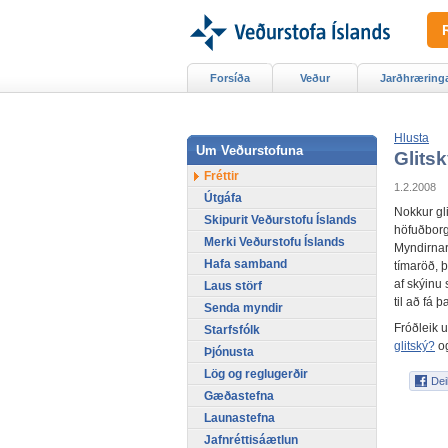
Forsíða
Veður
Jarðhræring
Hlusta
Um Veðurstofuna
Glits
Fréttir
1.2.2008
Útgáfa
Nokkur gli
Skipurit Veðurstofu Íslands
höfuðborg
Merki Veðurstofu Íslands
Myndirnar
Hafa samband
tímaröð, 
af skýinu
Laus störf
til að fá þ
Senda myndir
Fróðleik u
Starfsfólk
glitský?
o
Þjónusta
Lög og reglugerðir
Gæðastefna
Launastefna
Jafnréttisáætlun