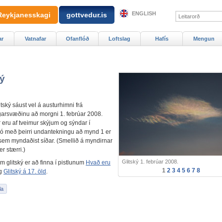
ENGLISH
Reykjanesskagi
gottvedur.is
ar
Vatnafar
Ofanflóð
Loftslag
Hafís
Mengun
ký
tský sáust vel á austurhimni frá
arsvæðinu að morgni 1. febrúar 2008.
 eru af tveimur skýjum og sýndar í
þó með þeirri undantekningu að mynd 1 er
 sem myndaðist síðar. (Smellið á myndirnar
ær stærri.)
Glitský 1. febrúar 2008.
m glitský er að finna í pistlunum
Hvað eru
1
2
3
4
5
6
7
8
g
Glitský á 17. öld
.