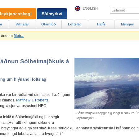
ENGLISH
Reykjanesskagi
Sólmyrkvi
ar
Vatnafar
Ofanflóð
Loftslag
Hafís
Mengun
Ströndum
Meira
áðnun Sólheimajökuls á
ng um hlýnandi loftslag
viku var birt viðtal við einn af sérfræðingum
u Íslands,
Matthew J. Roberts
ing, á sjónvarpsrásinni NBC.
Sólheimajökull teygir sig langt til suðurs úr
ar tekið á Sólheimajökli og þar segir
Mýrdalsjökli.
a.: „Hér allt í kringum okkur eru
r breytingar að eiga sér stað. Þessi skriðjökull er nánast sýnikennsla í bráðnun og 
ur lengd fóboltavallar - á hverju ári.“