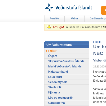
Forsíða
Veður
Jarðhræring
Athugið
Auknar líkur á skriðuföllum á 
Hlusta
Um Veðurstofuna
Um br
Fréttir
NBC
Útgáfa
Vísbendi
Skipurit Veðurstofu Íslands
Merki Veðurstofu Íslands
25.11.2008
Hafa samband
Í síðustu 
Veðurstof
Laus störf
jöklafræð
Senda myndir
Starfsfólk
Viðtalið v
Þjónusta
Matthew m.
Lög og reglugerðir
feikimikla
er sem nem
Gæðastefna