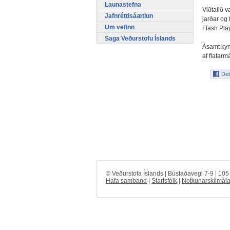
Launastefna
Viðtalið va
Jafnréttisáætlun
jarðar og
Um vefinn
Flash Play
Saga Veðurstofu Íslands
Ásamt kyn
af flatar
© Veðurstofa Íslands | Bústaðavegi 7-9 | 10
Hafa samband
|
Starfsfólk
|
Notkunarskilmála