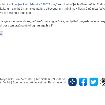
r birt í
stuttum þætti um Ísland á "NBC Today"
sem hluti af þáttaröð er nefnist Endi
 fjallar um sambúð manns og náttúru víðsvegar um hnöttinn. Nýjustu útgáfu þarf af 
er til þess nota tengilinn.
ningu á íbúum landsins, jarðfræði þess og jarðhita, var fjallað um jöklana sem þe
máli þess „en bráðna nú óhugnanlega hratt“.
5 Reykjavík | Sími 522 6000 | Kennitala 630908-0350
r
|
Veftré
|
Spurt og svarað um vefinn
|
Persónuvernd