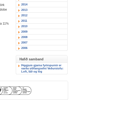
2014
mörk
Adobe
2013
2012
2011
kja 11%
2010
2009
2008
2007
2006
Hafið samband
Þiggjum gjarna fyrirspurnir er
varða viðfangsefni Veðurstofu:
Loft, láð og lög