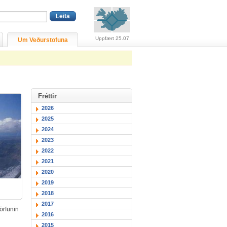
Viðvaranir (engin viðv
Uppfært 25.07
Um Veðurstofuna
Fréttir
2026
2025
2024
2023
2022
2021
2020
2019
2018
2017
hörfunin
2016
2015