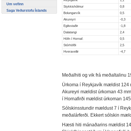
Reykjavík
1,1
Um vefinn
Stykkishólmur
0,8
Saga Veðurstofu Íslands
Bolungarvík
0,5
Akureyri
-0,3
Egilsstaðir
-1,8
Dalatangi
2,4
Höfn í Hornaf.
0,5
Stórhöfði
2,5
Hveravellir
-4,7
Meðalhiti og vik frá meðaltalinu 
Úrkoma í Reykjavík mældist 124
Akureyri mældist úrkoman 43 mm
í Hornafirði mældist úrkoman 1
Sólskinsstundir mældust 7 í Reyk
meðalárferði. Ekkert sólskin mæld
Hæsti hiti mánaðarins mældist 14,4