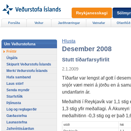
Reykjanesskagi
Sólmyr
Forsíða
Veður
Jarðhræringar
Vatnafar
Ofanflóð
Hlusta
Um Veðurstofuna
Desember 2008
Fréttir
Útgáfa
Stutt tíðarfarsyfirlit
Skipurit Veðurstofu Íslands
2.1.2009
Merki Veðurstofu Íslands
Hafa samband
Tíðarfar var lengst af gott í dese
Laus störf
snjór væri meiri á jörðu en á sam
Senda myndir
undanfarin ár.
Starfsfólk
Meðalhiti í Reykjavík var 1,1 stig
Þjónusta
1,3 stig yfir meðallagi. Á Akureyri
Lög og reglugerðir
meðalhitinn -0,3 stig og er það 1,
Gæðastefna
Launastefna
stöð
hiti
Jafnréttisáætlun