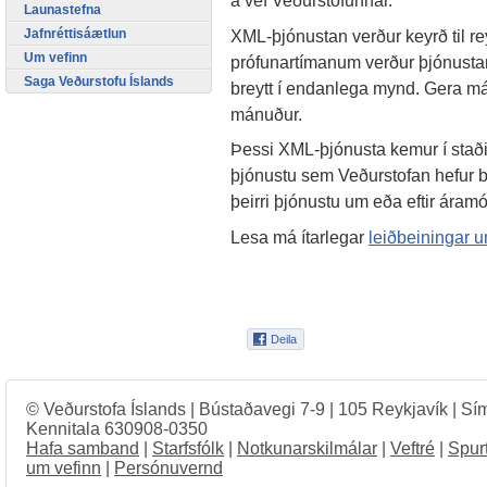
á vef Veðurstofunnar.
Launastefna
Jafnréttisáætlun
XML-þjónustan verður keyrð til r
Um vefinn
prófunartímanum verður þjónustan
Saga Veðurstofu Íslands
breytt í endanlega mynd. Gera má r
mánuður.
Þessi XML-þjónusta kemur í staði
þjónustu sem Veðurstofan hefur boð
þeirri þjónustu um eða eftir áramó
Lesa má ítarlegar
leiðbeiningar 
© Veðurstofa Íslands | Bústaðavegi 7-9 | 105 Reykjavík | Sí
Kennitala 630908-0350
Hafa samband
|
Starfsfólk
|
Notkunarskilmálar
|
Veftré
|
Spur
um vefinn
|
Persónuvernd