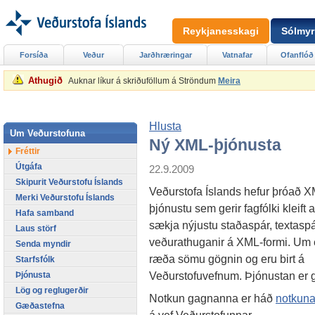
Reykjanesskagi
Sólmyr
Forsíða
Veður
Jarðhræringar
Vatnafar
Ofanflóð
Athugið
Auknar líkur á skriðuföllum á Ströndum
Meira
Hlusta
Um Veðurstofuna
Ný XML-þjónusta
Fréttir
Útgáfa
22.9.2009
Skipurit Veðurstofu Íslands
Veðurstofa Íslands hefur þróað X
Merki Veðurstofu Íslands
þjónustu sem gerir fagfólki kleift 
Hafa samband
sækja nýjustu staðaspár, textasp
Laus störf
veðurathuganir á XML-formi. Um 
Senda myndir
ræða sömu gögnin og eru birt á
Starfsfólk
Veðurstofuvefnum. Þjónustan er gj
Þjónusta
Lög og reglugerðir
Notkun gagnanna er háð
notkuna
Gæðastefna