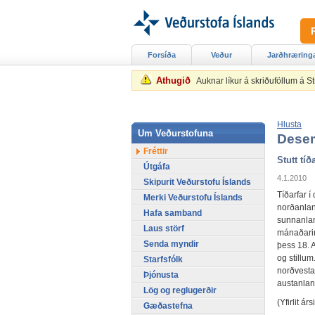
Forsíða
Veður
Jarðhræring
Athugið
Auknar líkur á skriðuföllum á 
Hlusta
Um Veðurstofuna
Dese
Fréttir
Stutt tíða
Útgáfa
4.1.2010
Skipurit Veðurstofu Íslands
Tíðarfar 
Merki Veðurstofu Íslands
norðanland
Hafa samband
sunnanlan
Laus störf
mánaðarins
Senda myndir
þess 18. 
og stillum
Starfsfólk
norðvesta
Þjónusta
austanlan
Lög og reglugerðir
(Yfirlit á
Gæðastefna