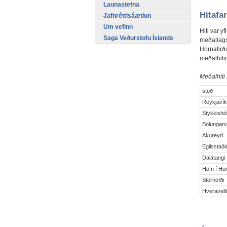
Launastefna
Hitafar
Jafnréttisáætlun
Um vefinn
Hiti var y
Saga Veðurstofu Íslands
meðallags.
Hornafirð
meðalhitin
Meðalhiti
stöð
Reykjaví
Stykkishó
Bolungarv
Akureyri
Egilsstaði
Dalatangi
Höfn í Hor
Stórhöfði
Hveravelli