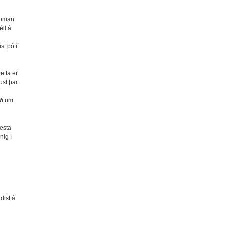
koman
ll á
st þó í
etta er
ust þar
að um
esta
nig í
dist á