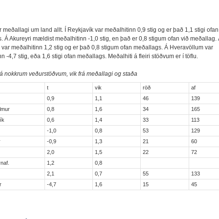
fir meðallagi um land allt. Í Reykjavík var meðalhitinn 0,9 stig og er það 1,1 stigi ofan
 Á Akureyri mældist meðalhitinn -1,0 stig, en það er 0,8 stigum ofan við meðallag. 
i var meðalhitinn 1,2 stig og er það 0,8 stigum ofan meðallags. Á Hveravöllum var
n -4,7 stig, eða 1,6 stigi ofan meðallags. Meðalhiti á fleiri stöðvum er í töflu.
 á nokkrum veðurstöðvum, vik frá meðallagi og staða
t
vik
röð
af
k
0,9
1,1
46
139
lmur
0,8
1,6
34
165
ík
0,6
1,4
33
113
-1,0
0,8
53
129
r
-0,9
1,3
21
60
2,0
1,5
22
72
naf.
1,2
0,8
2,1
0,7
55
133
r
-4,7
1,6
15
45