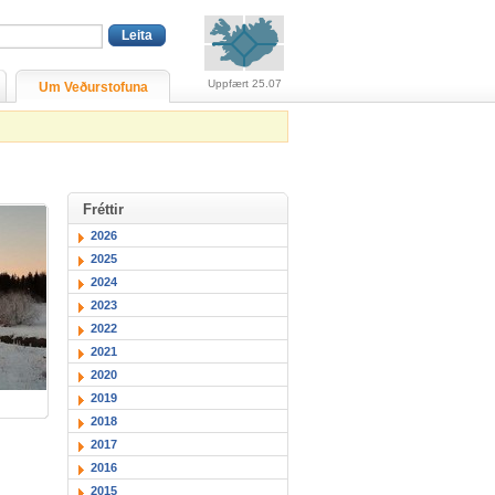
Viðvaranir (engin viðv
Uppfært 25.07
Um Veðurstofuna
Fréttir
2026
2025
2024
2023
2022
2021
2020
2019
2018
2017
2016
2015