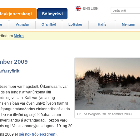
ENGLISH
Reykjanesskagi
Sólmyrkvi
ar
Vatnafar
Ofanflóð
Loftslag
Hafís
Mengun
Ströndum
Meira
mber 2009
rfarsyfirlit
í desember var hagstætt. Úrkomusamt var
s en lengst af var úrkoma lítil
ds og vestan. Kalt var fyrsta dag
 en síðan var óvenjuhlýtt í veðri fram til
Afgangur mánaðarins einkenndist af kulda
Úr Fossvogsdal 30. desember 2009.
. Þó var illviðri og snjóflóðahætta um
nvert landið á aðfangadag. Foktjón varð
ds og í Vestmannaeyjum dagana 19. og 20.
rsins 2009 er
sérstök fróðleiksgrein
).