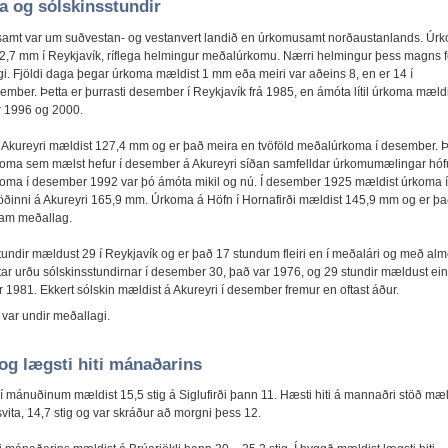
 og sólskinsstundir
samt var um suðvestan- og vestanvert landið en úrkomusamt norðaustanlands. Úr
2,7 mm í Reykjavík, ríflega helmingur meðalúrkomu. Nærri helmingur þess magns fé
i. Fjöldi daga þegar úrkoma mældist 1 mm eða meiri var aðeins 8, en er 14 í
mber. Þetta er þurrasti desember í Reykjavík frá 1985, en ámóta lítil úrkoma mældi
 1996 og 2000.
Akureyri mældist 127,4 mm og er það meira en tvöföld meðalúrkoma í desember. Þ
oma sem mælst hefur í desember á Akureyri síðan samfelldar úrkomumælingar hóf
oma í desember 1992 var þó ámóta mikil og nú. Í desember 1925 mældist úrkoma í
öðinni á Akureyri 165,9 mm. Úrkoma á Höfn í Hornafirði mældist 145,9 mm og er þ
am meðallag.
tundir mældust 29 í Reykjavík og er það 17 stundum fleiri en í meðalári og með alm
star urðu sólskinsstundirnar í desember 30, það var 1976, og 29 stundir mældust ein
1981. Ekkert sólskin mældist á Akureyri í desember fremur en oftast áður.
 var undir meðallagi.
og lægsti hiti mánaðarins
 í mánuðinum mældist 15,5 stig á Siglufirði þann 11. Hæsti hiti á mannaðri stöð mæl
ita, 14,7 stig og var skráður að morgni þess 12.