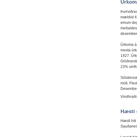
Úrkoma
Þurrviðra
mældist 4
einum deg
meðaldese
desember
Úrkoma á 
mesta úrk
1927. Úrk
Gróðrarst
23% umfr
Sólskinss
móti. Fle
Desember 
Vindhraði
Hæsti 
Hæsti hiti
Sauðanesv