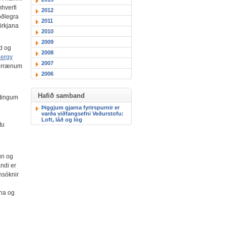
mhverfi
2012
óðlegra
2011
irkjana
2010
2009
ld og
2008
nergy
2007
norrænum
2006
Hafið samband
ytingum
Þiggjum gjarna fyrirspurnir er
varða viðfangsefni Veðurstofu:
Loft, láð og lög
tu
un og
ndi er
nsóknir
kna og