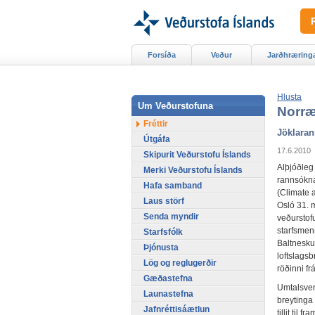
Forsíða
Veður
Jarðhræring
Hlusta
Um Veðurstofuna
Norræ
Fréttir
Jöklaran
Útgáfa
17.6.2010
Skipurit Veðurstofu Íslands
Alþjóðleg
Merki Veðurstofu Íslands
rannsókna
Hafa samband
(Climate 
Laus störf
Osló 31. m
Senda myndir
veðursto
starfsmen
Starfsfólk
Baltnesku
Þjónusta
loftslagsb
Lög og reglugerðir
röðinni fr
Gæðastefna
Umtalsver
Launastefna
breytinga 
Jafnréttisáætlun
tillit til