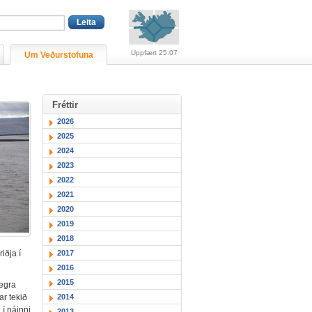
Viðvaranir (engin viðv
Uppfært 25.07
Um Veðurstofuna
Fréttir
2026
2025
2024
2023
2022
2021
2020
2019
2018
2017
iðja í
2016
2015
legra
ar tekið
2014
 í náinni
2013