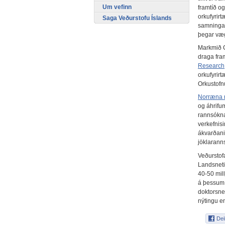
Um vefinn
framtíð o
orkufyrir
Saga Veðurstofu Íslands
samninga 
þegar væg
Markmið CE
draga fram
Research
orkufyrirt
Orkustofn
Norræna 
og áhrifum
rannsókna
verkefnisi
ákvarðanir
jöklarann
Veðurstof
Landsneti
40-50 mil
á þessum
doktorsne
nýtingu e