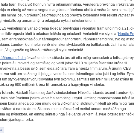
g hafa þær í huga við hönnun nýrra orkumannvirkja. Verulegra breytinga í rekstraru
tækja er einnig að vænta vegna margskonar óbeinna áhrifa á veðurfar, svo sem alþj
um minni losun gróðurhúsalofttegunda og breyttra forsendna fyrir rekstri vatnsaflsv
i vindafls og annarra nýrra orkugjafa eykst í orkukerfunum.
S verkefnisins var að greina líklegar breytingar í veðurfari fram undir miðja 21. ö
 mikilvægustu áhrif á orkuframleiðslu og orkukerfi. Verkefnið var styrkt af
Nordic E
, sem er rannsóknasjóður fjármagnaður af norrænu ráðherranefndinni, svo og af 
ækjum. Landsvirkjun hefur verið íslenskur styrktaraðili og þátttakandi. Jafnframt hafa
un, Vegagerðin og iðnaðarráðuneyti styrkt verkefnið.
ráðherranefndin
ákvað undir lok síðasta árs að efla mjög rannsóknir á loftslagsbre
 þeirra á umhverfi og samfélag og veitti jafnvirði 10 milljarða íslenskra króna til
rverkefna á þessu sviði sem eiga að fara fram á næstu fimm árum. Á grunni CES
ns var sótt um stuðning til þriggja verkefna sem Íslendingar taka þátt í og leiða. Fyrs
 um styrkveitingar voru tilkynntar fyrir skömmu, samtals um tveir milljarðar króna til
sókna og 600 milljónir króna til rannsókna á hagnýtingu vindorku.
a Íslands, Háskóli Íslands og Jarðvísindastofnun Háskóla Íslands ásamt Landsvirkj
 taka þátt í tveimur þeirra verkefna sem fengu styrki. Umfang rannsóknanna hér á la
ljónir króna árlega og þær munu gera viðkomandi stofnunum kleift að efla mjög ran
 sviðum á næstu árum. Skapast munu sóknarfæri meðal annars með ráðningu
ma og nýdoktora, en einnig sérfræðinga í leiðandi verkefni á sviði loftslagsrannsó
ndurnýjanlegrar orku.