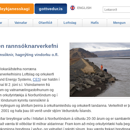
ENGLISH
Reykjanesskagi
gottvedur.is
ar
Vatnafar
Ofanflóð
Loftslag
Hafís
Mengun
n rannsóknarverkefni
nsóknir, hagnýting vindorku o.fl.
 lokaráðstefna norræna
rverkefnisins Loftslag og orkukerfi
and Energy Systems,
CES
) var haldin í
aí til 2. júní s.l. Vísindamenn frá
fum og vatnamælingastofnunum og
n orkufyrirtækja á Norðurlöndum og í
 löndunum kynntu rannsóknir á
reytingum og áhrifum þeirra á orkuframleiðslu og orkukerfi landanna. Verkefnið er þr
á 2001 og hafa þau öll verið undir stjórn Veðurstofu Íslands.
ðar breytingar urðu í hitafari á Norðurlöndum á síðustu 20-30 árum og er sambæri
að vænta til viðbótar til miðrar aldarinnar. Fram kom að mörg orkufyrirtæki hafa þeg
 framkominna breytinga í veður- og vatnafari í rekstri sínum. Þau vænta frekari breytinga