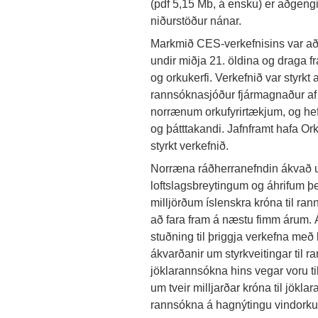
(pdf 5,15 Mb, á ensku) er aðgengi
niðurstöður nánar.
Markmið CES-verkefnisins var að g
undir miðja 21. öldina og draga fr
og orkukerfi. Verkefnið var styrkt 
rannsóknasjóður fjármagnaður af 
norrænum orkufyrirtækjum, og hefu
og þátttakandi. Jafnframt hafa O
styrkt verkefnið.
Norræna ráðherranefndin ákvað un
loftslagsbreytingum og áhrifum þe
milljörðum íslenskra króna til ra
að fara fram á næstu fimm árum. 
stuðning til þriggja verkefna með 
ákvarðanir um styrkveitingar til 
jöklarannsókna hins vegar voru t
um tveir milljarðar króna til jökla
rannsókna á hagnýtingu vindorku