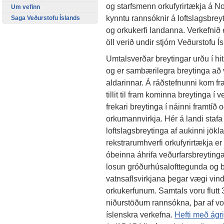
og starfsmenn orkufyrirtækja á 
Um vefinn
kynntu rannsóknir á loftslagsbrey
Saga Veðurstofu Íslands
og orkukerfi landanna. Verkefnið e
öll verið undir stjórn Veðurstofu
Umtalsverðar breytingar urðu í h
og er sambærilegra breytinga að væ
aldarinnar. Á ráðstefnunni kom fr
tillit til fram kominna breytinga í
frekari breytinga í náinni framtíð
orkumannvirkja. Hér á landi stafa
loftslagsbreytinga af aukinni jökl
rekstrarumhverfi orkufyrirtækja 
óbeinna áhrifa veðurfarsbreytin
losun gróðurhúsalofttegunda og bre
vatnsaflsvirkjana þegar vægi vind
orkukerfunum. Samtals voru flutt
niðurstöðum rannsókna, þar af vo
íslenskra verkefna.
Hefti með ágr