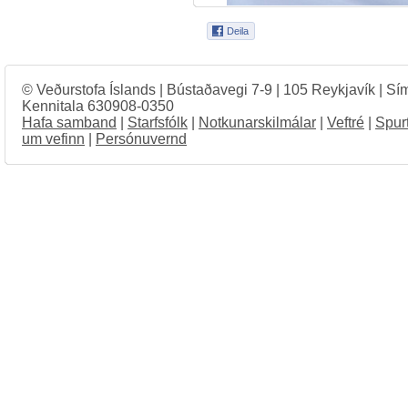
© Veðurstofa Íslands | Bústaðavegi 7-9 | 105 Reykjavík | Sí
Kennitala 630908-0350
Hafa samband
|
Starfsfólk
|
Notkunarskilmálar
|
Veftré
|
Spur
um vefinn
|
Persónuvernd