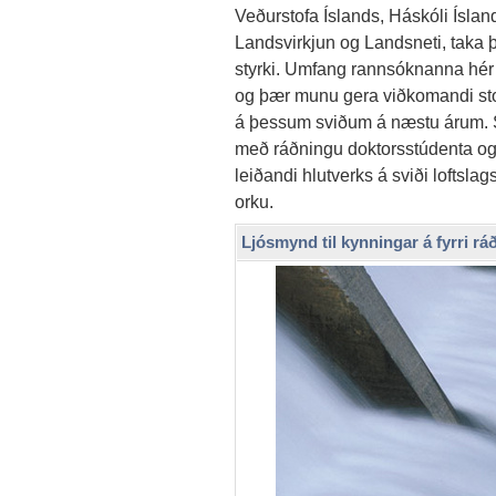
Veðurstofa Íslands, Háskóli Ísla
Landsvirkjun og Landsneti, taka þ
styrki. Umfang rannsóknanna hér á
og þær munu gera viðkomandi stof
á þessum sviðum á næstu árum. 
með ráðningu doktorsstúdenta og 
leiðandi hlutverks á sviði loftsl
orku.
Ljósmynd til kynningar á fyrri r