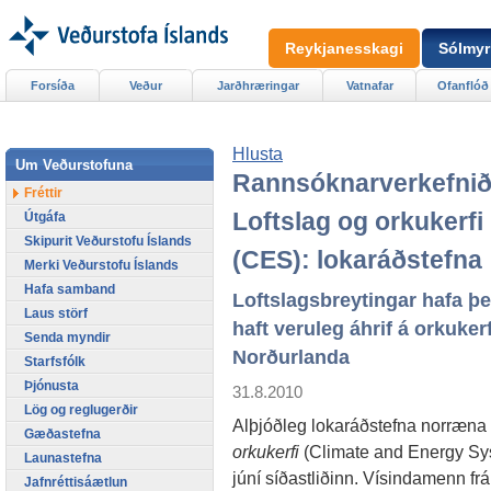
Reykjanesskagi
Sólmyr
Forsíða
Veður
Jarðhræringar
Vatnafar
Ofanflóð
Hlusta
Um Veðurstofuna
Rannsóknarverkefni
Fréttir
Loftslag og orkukerfi
Útgáfa
Skipurit Veðurstofu Íslands
(CES): lokaráðstefna
Merki Veðurstofu Íslands
Hafa samband
Loftslagsbreytingar hafa þ
Laus störf
haft veruleg áhrif á orkukerf
Senda myndir
Norðurlanda
Starfsfólk
Þjónusta
31.8.2010
Lög og reglugerðir
Alþjóðleg lokaráðstefna norræna
Gæðastefna
orkukerfi
(Climate and Energy Syst
Launastefna
júní síðastliðinn. Vísindamenn 
Jafnréttisáætlun