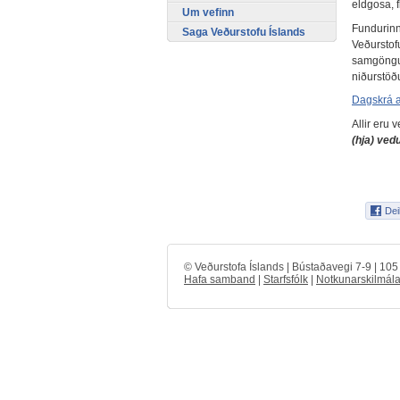
eldgosa, 
Um vefinn
Fundurinn
Saga Veðurstofu Íslands
Veðurstofu
samgöngur
niðurstöð
Dagskrá a
Allir eru 
(hja) vedu
© Veðurstofa Íslands | Bústaðavegi 7-9 | 10
Hafa samband
|
Starfsfólk
|
Notkunarskilmála