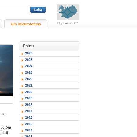
Viðvaranir (engin viðv
Uppfært 25.07
Um Veðurstofuna
Fréttir
2026
2025
2024
2023
2022
2021
2020
2019
2018
2017
kla,
2016
2015
 verður
2014
ti til
2013