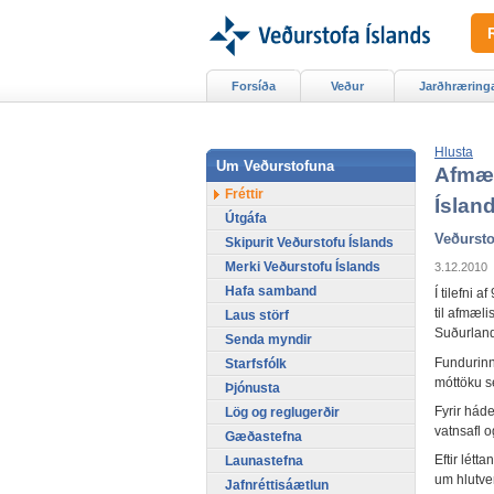
Forsíða
Veður
Jarðhræring
Hlusta
Um Veðurstofuna
Afmæl
Fréttir
Íslan
Útgáfa
Veðursto
Skipurit Veðurstofu Íslands
Merki Veðurstofu Íslands
3.12.2010
Hafa samband
Í tilefni 
til afmæli
Laus störf
Suðurland
Senda myndir
Fundurinn
Starfsfólk
móttöku s
Þjónusta
Fyrir háde
Lög og reglugerðir
vatnsafl o
Gæðastefna
Eftir lét
Launastefna
um hlutver
Jafnréttisáætlun