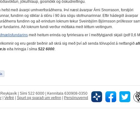
flóðavöktun, jökulhlaup, gosmökk og öskudreifingu.
 hefst með ávarpi umhverfisráðherra. Því næst ávarpar Árni Snorrason, forstjóri
nnar, fundinn og stiklar á stóru í 90 ára sögu stofnunarinnar. Eftir hádegið ávarpar
áðherra fundinn og að erindum loknum tekur Sveinbjörn Björnsson prófessor sa
ur fundarins. Að loknum fundi verður móttaka með léttum veitingum.
fmælisfundarins
með heitum erinda og fyrirlesara er í meðfylgjandi skjali (pdf 0,6 M
velkomnir og eru gestir beðnir að skrá sig með því að senda tölvupóst á netfangið
af
r.is
eða hringja í síma
522 6000
.
5 Reykjavík | Sími 522 6000 | Kennitala 630908-0350
r
|
Veftré
|
Spurt og svarað um vefinn
|
Persónuvernd