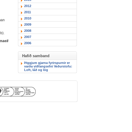
2012
2011
2010
man
2009
2008
b).
2007
maeli
2006
Hafið samband
Þiggjum gjarna fyrirspurnir er
varða viðfangsefni Veðurstofu:
Loft, láð og lög