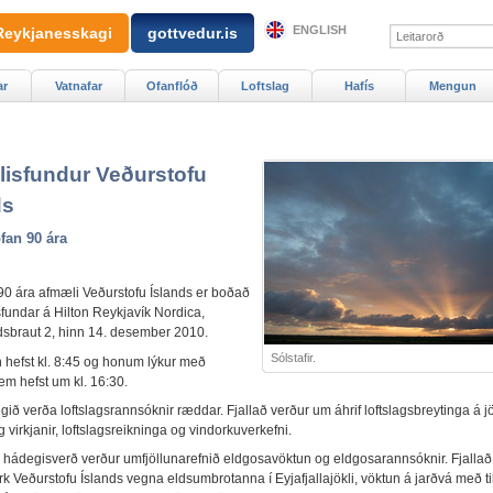
ENGLISH
Reykjanesskagi
gottvedur.is
ar
Vatnafar
Ofanflóð
Loftslag
Hafís
Mengun
isfundur Veðurstofu
ds
fan 90 ára
af 90 ára afmæli Veðurstofu Íslands er boðað
sfundar á Hilton Reykjavík Nordica,
sbraut 2, hinn 14. desember 2010.
Sólstafir.
 hefst kl. 8:45 og honum lýkur með
em hefst um kl. 16:30.
gið verða loftslagsrannsóknir ræddar. Fjallað verður um áhrif loftslagsbreytinga á jö
g virkjanir, loftslagsreikninga og vindorkuverkefni.
tan hádegisverð verður umfjöllunarefnið eldgosavöktun og eldgosarannsóknir. Fjallað
k Veðurstofu Íslands vegna eldsumbrotanna í Eyjafjallajökli, vöktun á jarðvá með tilli