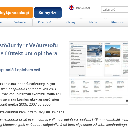
ENGLISH
Reykjanesskagi
Sólmyrkvi
ar
Vatnafar
Ofanflóð
Loftslag
Hafís
Mengun
stöður fyrir Veðurstofu
ds í úttekt um opinbera
spunnið í opinbera vefi
sta árs stóð innanríkisráðuneytið fyrir
Hvað er spunnið í opinbera vefi 2011
.
rnar voru birtar fyrir skömmu. Þetta er í
pti sem sambærileg úttekt er gerð, áður
verið gerðar 2005, 2007 og 2009.
ttektarinnar kemur fram í skýrslu um hana:
tektarinnar er að meta hvernig vefir hins opinbera uppfylla kröfur um innihald, nyt
g þjónustu, gefa stofnunum möguleika á að bera sig saman við aðra sambærilega 