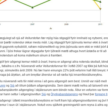
ægjulegt að sjá að Veðurstofan fær mjög háa stigagjöf fyrir innihald og nytsemi, en
sir þættir notendur okkar mestu máli. Lág stigagjöf fyrir þjónustu kemur ekki á óvart
ð gagnvirk eyðublöð, rafræn málsmeðferð og ýmis þjónusta sem ekki er mikil þörf á
nni. Í ljósi frekar lágrar stigagjafar fyrir lýðræði mætti athuga hvort ástæða er til að
 notendum að koma málefnum sínum á framfæri.
jöf fyrir aðgengi kemur mikið á óvart. Þarna er aðgengi allra notenda skoðað, blind
 fatlaðra o.s.frv. Núverandi vefur Veðurstofunnar fór í loftið 2007 og fékk þá fullt hús
ngi, sömuleiðis árið 2009. Nú fær hann einungis 22% þótt vefurinn hafi lítið breyst. 
raga þá ályktun, að um breyttar áherslur sé að ræða hjá innanríkisráðuneytinu.
slu núverandi vefs fór mikil vinna í að gera aðgengið sem best. Unnið var náið með
unni
og
Sjá
að öllum þáttum aðgengismála. Sem dæmi mætti nefna að talsverð vinna
taðarspákortin aðgengileg í skjálesurum sem blindir nota. Áður en vefurinn var for
ar hann settur í aðgengisvottun
Sjá
og
Öryrkjabandalagsins
og hlaut þar
forgang II
.
aðgengi í úttekt innanríksráðuneytisins er horft fram hjá aðgengisvottuninni og því 
emur í raun út í skjálesurum. Notuð voru sjálfvirk greiningartól sem reyna á aðra og