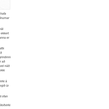
 hafa
línurnar
mál
 ekkert
anna er
afði
að
grindinni
r að
nvel náð
ekki
irki á
egið úr
t ofan
Stoðvirki