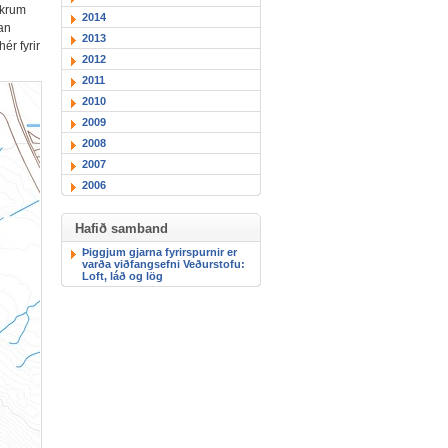
kkrum
2014
tan
2013
ér fyrir
2012
2011
2010
2009
2008
2007
2006
Hafið samband
Þiggjum gjarna fyrirspurnir er
varða viðfangsefni Veðurstofu:
Loft, láð og lög