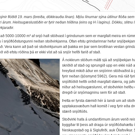
ýnir flóðið 19. mars (breiða, dökkrauða línan). Mjóu línurnar sýna útlínur flóða sem
yrri árum. Heilsugæslustöðin er fyrir neðan hlíðina (eins og H í laginu). Dökku, slitnu 
rkjaraðir.
að 5000-10000 m³ af snjó hafi stöðvast í grindunum sem er margfalt meira en rúm
 í snjóflóðstungunni neðan stoðvirkjanna. Ofan efstu grindarinnar hefur snjóþekjan
stað. Vera kann að það sé stoðvirkjunum að þakka en þar sem brotlínan vestan grind
æð við efstu röðina þá er ekki víst að sá snjór hefði farið af stað.
Á nokkrum stöðum mátti sjá að snjóþekjan h
skriðið af stað og sprungið upp en ekki náð 
hreyfast mikið áður en snjórinn stöðvaðist á 
fyrir neðan (ljósmynd 5962). Gera má ráð fyri
snjóflóðið hefði orðið margfalt stærra, og jaf
niður að heilsugæslunni, ef stoðvirkin hefðu 
dregið úr snjómagninu sem fór að stað.
Þetta er fyrsta dæmið hér á landi um að stoðv
upptakasvæðum hafi komið í veg fyrir eða dr
stærð snjóflóðs.
Stoðvirki hafa á undanförnum árum verið reis
byggðar til þess að draga úr snjóflóðahættu í
Neskaupstað og á Siglufirði, auk Ólafsvíkur. 