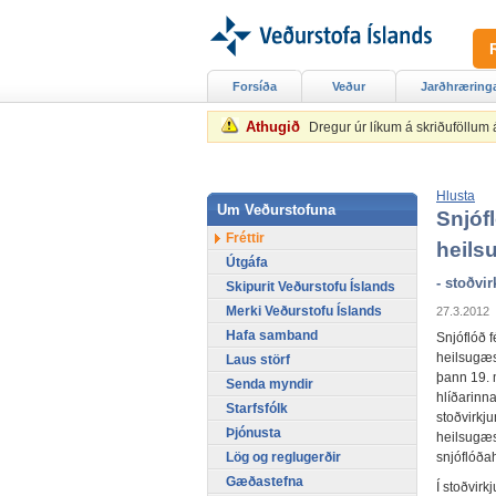
Forsíða
Veður
Jarðhræring
Athugið
Dregur úr líkum á skriðuföllum
Hlusta
Um Veðurstofuna
Snjófl
Fréttir
heils
Útgáfa
- stoðvi
Skipurit Veðurstofu Íslands
Merki Veðurstofu Íslands
27.3.2012
Hafa samband
Snjóflóð f
heilsugæs
Laus störf
þann 19. m
Senda myndir
hlíðarinna
Starfsfólk
stoðvirkju
Þjónusta
heilsugæs
Lög og reglugerðir
snjóflóðah
Gæðastefna
Í stoðvirk