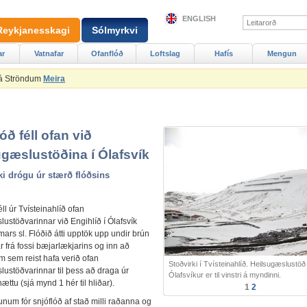
ENGLISH
Reykjanesskagi
Sólmyrkvi
ar
Vatnafar
Ofanflóð
Loftslag
Hafís
Mengun
 á Ströndum
Meira
óð féll ofan við
ugæslustöðina í Ólafsvík
rki drógu úr stærð flóðsins
éll úr Tvísteinahlíð ofan
lustöðvarinnar við Engihlíð í Ólafsvík
ars sl. Flóðið átti upptök upp undir brún
r frá fossi bæjarlækjarins og inn að
m sem reist hafa verið ofan
Stoðvirki í Tvísteinahlíð. Heilsugæslustöð
lustöðvarinnar til þess að draga úr
Ólafsvíkur er til vinstri á myndinni.
ættu (sjá mynd 1 hér til hliðar).
1
2
junum fór snjóflóð af stað milli raðanna og