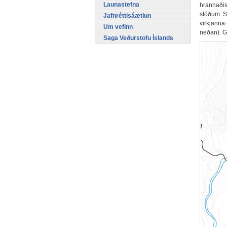
Launastefna
hrannaðist
stöðum. S
Jafnréttisáætlun
virkjanna 
Um vefinn
neðan). Gr
Saga Veðurstofu Íslands