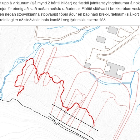
 upp á virkjunum (sjá mynd 2 hér til hliðar) og flæddi jafnframt yfir grindurnar á no
njór fór einnig að stað neðan neðstu raðarinnar. Flóðið stöðvast í brekkurótum ves
en neðan stoðvirkjanna stöðvaðist flóðið áður en það náði brekkufætinum (sjá kort h
einilegt er að stoðvirkin hafa komið í veg fyrir miklu stærra flóð.