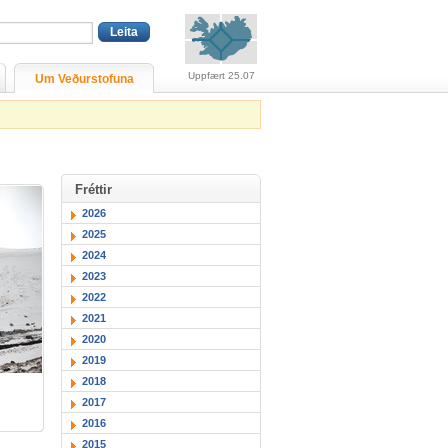
Viðvaranir (engin viðv
Uppfært 25.07
Um Veðurstofuna
Fréttir
2026
2025
2024
2023
2022
2021
2020
2019
2018
2017
2016
2015