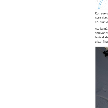
Kort sem s
fallið á f
eru stoðvi
Áætla má 
snævarins
farið af 
u.þ.b. í h