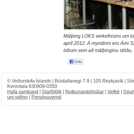
Málþing LOKS verkefnisins um lof
apríl 2012. Á myndinni eru Árn
öðrum sem að málþinginu stóðu.
© Veðurstofa Íslands | Bústaðavegi 7-9 | 105 Reykjavík | Sí
Kennitala 630908-0350
Hafa samband
|
Starfsfólk
|
Notkunarskilmálar
|
Veftré
|
Spur
um vefinn
|
Persónuvernd