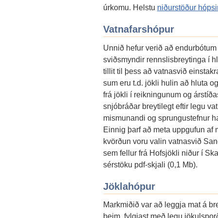
úrkomu. Helstu
niðurstöður hóps
Vatnafarshópur
Unnið hefur verið að endurbótum á 
sviðsmyndir rennslisbreytinga í hl
tillit til þess að vatnasvið einst
sum eru t.d. jökli hulin að hluta o
frá jökli í reikningunum og árstíða
snjóbráðar breytilegt eftir legu v
mismunandi og sprungustefnur hafa
Einnig þarf að meta uppgufun af
kvörðun voru valin vatnasvið Sandá
sem fellur frá Hofsjökli niður í S
sérstöku pdf-skjali (0,1 Mb).
Jöklahópur
Markmiðið var að leggja mat á bre
þeim, fylgjast með legu jökulspo