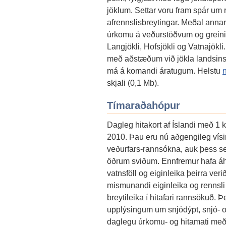
jöklum. Settar voru fram spár um 
afrennslisbreytingar. Meðal annar
úrkomu á veðurstöðvum og grein
Langjökli, Hofsjökli og Vatnajökli.
með aðstæðum við jökla landsins
má á komandi áratugum. Helstu
skjali (0,1 Mb).
Tímaraðahópur
Dagleg hitakort af Íslandi með 1 
2010. Þau eru nú aðgengileg vísi
veðurfars-rannsókna, auk þess 
öðrum sviðum. Ennfremur hafa áhri
vatnsföll og eiginleika þeirra ve
mismunandi eiginleika og rennsli
breytileika í hitafari rannsökuð. 
upplýsingum um snjódýpt, snjó- o
daglegu úrkomu- og hitamati með