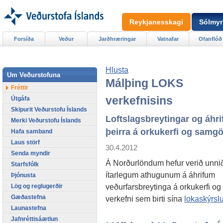
Reykjanesskagi
Sólmyr
Forsíða
Veður
Jarðhræringar
Vatnafar
Ofanflóð
Hlusta
Um Veðurstofuna
Málþing LOKS
Fréttir
verkefnisins
Útgáfa
Skipurit Veðurstofu Íslands
Loftslagsbreytingar og áhri
Merki Veðurstofu Íslands
þeirra á orkukerfi og samg
Hafa samband
Laus störf
30.4.2012
Senda myndir
Á Norðurlöndum hefur verið unni
Starfsfólk
ítarlegum athugunum á áhrifum
Þjónusta
veðurfarsbreytinga á orkukerfi og
Lög og reglugerðir
Gæðastefna
verkefni sem birti sína
lokaskýrsl
Launastefna
Jafnréttisáætlun