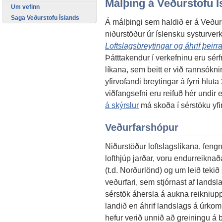
Málþing á Veðurstofu Í
Um vefinn
Saga Veðurstofu Íslands
Á málþingi sem haldið er á Veðurs
niðurstöður úr íslensku systurver
Loftslagsbreytingar og áhrif þeir
Þátttakendur í verkefninu eru sér
líkana, sem beitt er við rannsókni
yfirvofandi breytingar á fyrri hluta
viðfangsefni eru reifuð hér undir
á skýrslur
má skoða í sérstöku yfirl
Veðurfarshópur
Niðurstöður loftslagslíkana, fengn
lofthjúp jarðar, voru endurreiknaða
(t.d. Norðurlönd) og um leið tekið 
veðurfari, sem stjórnast af landsl
sérstök áhersla á aukna reikniupp
landið en áhrif landslags á úrkomu
hefur verið unnið að greiningu á b