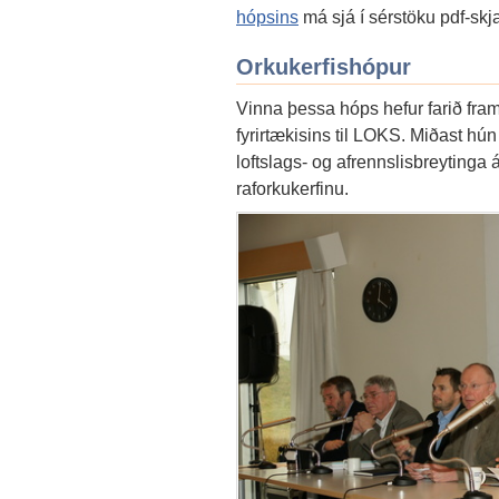
hópsins
má sjá í sérstöku pdf-skja
Orkukerfishópur
Vinna þessa hóps hefur farið fram
fyrirtækisins til LOKS. Miðast hún 
loftslags- og afrennslisbreytinga 
raforkukerfinu.