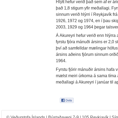
Hlýtt hefur verið það sem af er ári
það 1,8 stigum yfir meðallagi. Fyr
sinnum verið hlýrri í Reykjavík f
1926, 1972 og 1974, en í þau skipti
2003, 1929 og 1964 þegar talsvert
Á Akureyri hefur verið enn hlýrra 
fyrstu fjóra mánuði ársins er 2,0 s
því að samfelldar mælingar hófust
ársins aðeins fjórum sinnum orðið
1964.
Fyrstu fjórir mánuðir ársins hafa
mælst meiri úrkoma á sama tíma á
meðallagi á Akureyri í janúar til ap
© Veðurstofa Íslands | Bústaðavegi 7-9 | 105 Reykjavík | Sí