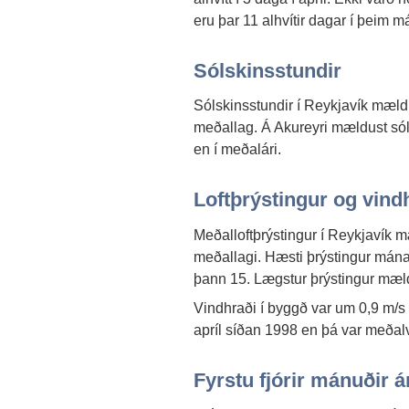
eru þar 11 alhvítir dagar í þeim m
Sólskinsstundir
Sólskinsstundir í Reykjavík mæl
meðallag. Á Akureyri mældust sól
en í meðalári.
Loftþrýstingur og vind
Meðalloftþrýstingur í Reykjavík m
meðallagi. Hæsti þrýstingur mán
þann 15. Lægstur þrýstingur mæld
Vindhraði í byggð var um 0,9 m/s
apríl síðan 1998 en þá var meðalv
Fyrstu fjórir mánuðir á