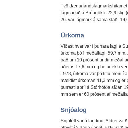
Tvö dægurlandslágmarkshitamet 
lágmarkið á Brúarjökli -22,9 stig
26. var lágmark á sama stað -19,6 
Úrkoma
Víðast hvar var í þurrara lagi á S
úrkoma þó í meðallagi, 59,7 mm.
það um 10 prósent undir meðallag
aðeins 17,6 mm og hefur ekki veri
1978, úrkoma var þó litlu meiri í
mældist úrkoman 41,3 mm og er 
þurrasti apríl á Stórhöfða síðan 
mm sem er 60 prósent af meðalla
Snjóalög
Snjólétt var á landinu. Aldrei varð
alhvítt í 3 daga í apríl. Ekki varð 