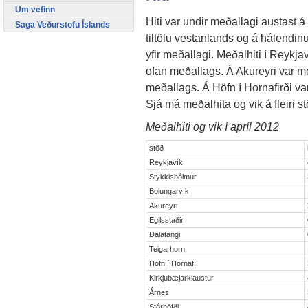
Um vefinn
Hiti var undir meðallagi austast á 
Saga Veðurstofu Íslands
tiltölu vestanlands og á hálendinu 
yfir meðallagi. Meðalhiti í Reykja
ofan meðallags. Á Akureyri var me
meðallags. Á Höfn í Hornafirði va
Sjá má meðalhita og vik á fleiri st
Meðalhiti og vik í apríl 2012
stöð
Reykjavík
Stykkishólmur
Bolungarvík
Akureyri
Egilsstaðir
Dalatangi
Teigarhorn
Höfn í Hornaf.
Kirkjubæjarklaustur
Árnes
Stórhöfði