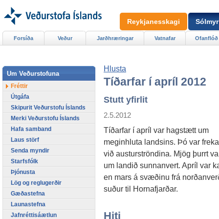
Reykjanesskagi
Sólmyr
Forsíða
Veður
Jarðhræringar
Vatnafar
Ofanflóð
Hlusta
Um Veðurstofuna
Tíðarfar í apríl 2012
Fréttir
Útgáfa
Stutt yfirlit
Skipurit Veðurstofu Íslands
2.5.2012
Merki Veðurstofu Íslands
Hafa samband
Tíðarfar í apríl var hagstætt um
Laus störf
meginhluta landsins. Þó var freka
Senda myndir
við austurströndina. Mjög þurrt va
Starfsfólk
um landið sunnanvert. Apríl var k
Þjónusta
en mars á svæðinu frá norðanver
Lög og reglugerðir
suður til Hornafjarðar.
Gæðastefna
Launastefna
Hiti
Jafnréttisáætlun