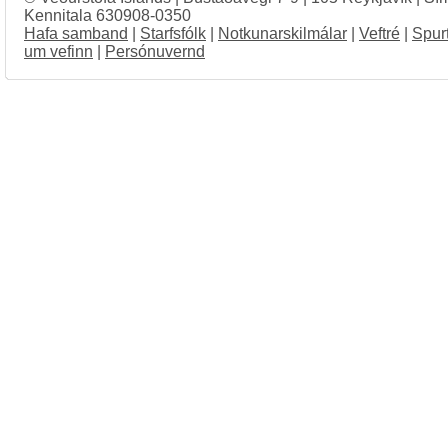
Kennitala 630908-0350
Hafa samband
|
Starfsfólk
|
Notkunarskilmálar
|
Veftré
|
Spur
um vefinn
|
Persónuvernd