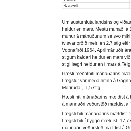
Hveravellir
Um austurhluta landsins og víðast
heldur en mars. Mestu munaði á D
munur á mánuðunum sé svo mikill
tvisvar orðið meiri en 2,7 stig eft
Vopnafirði 1964. Aprílmánuðir ár
stigum kaldari heldur en mars víða
stigi lægri heldur en í mars á Teig
Hæsti meðalhiti mánaðarins mældi
Lægstur var meðalhitinn á Gagnheið
Möðrudal, -1,5 stig.
Hæsti hiti mánaðarins mældist á H
á mannaðri veðurstöð mældist á To
Lægsti hiti mánaðarins mældist -2
Lægsti hiti í byggð mældist -17,7 
mannaðri veðurstöð mældist á Grí