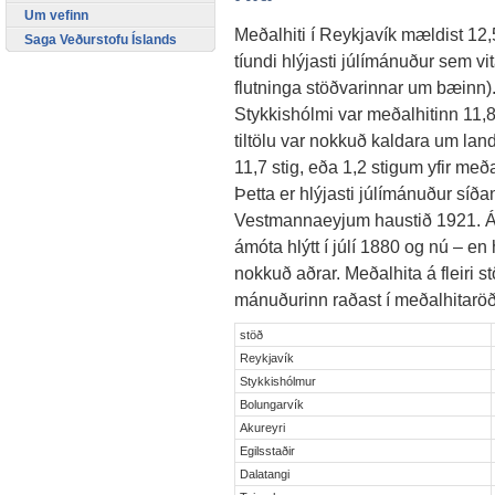
Um vefinn
Meðalhiti í Reykjavík mældist 12,5
Saga Veðurstofu Íslands
tíundi hlýjasti júlímánuður sem vitað
flutninga stöðvarinnar um bæinn). J
Stykkishólmi var meðalhitinn 11,8 
tiltölu var nokkuð kaldara um lan
11,7 stig, eða 1,2 stigum yfir meða
Þetta er hlýjasti júlímánuður síð
Vestmannaeyjum haustið 1921. Á
ámóta hlýtt í júlí 1880 og nú – e
nokkuð aðrar. Meðalhita á fleiri s
mánuðurinn raðast í meðalhitaröð, 
stöð
Reykjavík
Stykkishólmur
Bolungarvík
Akureyri
Egilsstaðir
Dalatangi