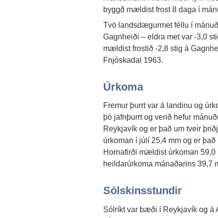
byggð mældist frost 8 daga í má
Tvö landsdægurmet féllu í mánuði
Gagnheiði – eldra met var -3,0 sti
mældist frostið -2,8 stig á Gagnhe
Fnjóskadal 1963.
Úrkoma
Fremur þurrt var á landinu og úrk
þó jafnþurrt og verið hefur mánu
Reykjavík og er það um tveir þri
úrkoman í júlí 25,4 mm og er þa
Hornafirði mældist úrkoman 59,0
heildarúrkoma mánaðarins 39,7 
Sólskinsstundir
Sólríkt var bæði í Reykjavík og á