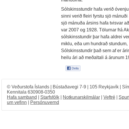
Sólskinsstundir hafa verið óvenj
sinni verið fleiri fyrstu sjö mánuð
sjö mánuða ársins hafa tvisvar a
var 2007 og 1928. Tölurnar frá Ak
sólskinsstundir þar hafa aldrei ve
miklu, eða um hundrað stundum, 
Sólskinsstundir það sem af er ári
heilu ári að meðaltali á árunum 19
© Veðurstofa Íslands | Bústaðavegi 7-9 | 105 Reykjavík | Sí
Kennitala 630908-0350
Hafa samband
|
Starfsfólk
|
Notkunarskilmálar
|
Veftré
|
Spur
um vefinn
|
Persónuvernd