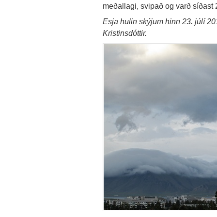
meðallagi, svipað og varð síðast
Esja hulin skýjum hinn 23. júlí 20
Kristinsdóttir.