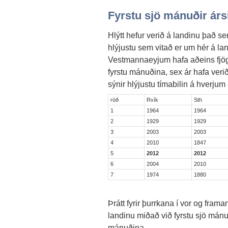
Fyrstu sjö mánuðir árs
Hlýtt hefur verið á landinu það sem 
hlýjustu sem vitað er um hér á lan
Vestmannaeyjum hafa aðeins fjögur
fyrstu mánuðina, sex ár hafa verið
sýnir hlýjustu tímabilin á hverjum 
röð
Rvík
Sth
1
1964
1964
2
1929
1929
3
2003
2003
4
2010
1847
5
2012
2012
6
2004
2010
7
1974
1880
Þrátt fyrir þurrkana í vor og fram
landinu miðað við fyrstu sjö mánu
mánuðina.