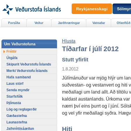
Reykjanesskagi
Sólmyr
Forsíða
Veður
Jarðhræringar
Vatnafar
Ofanflóð
Hlusta
Um Veðurstofuna
Tíðarfar í júlí 2012
Fréttir
Útgáfa
Stutt yfirlit
Skipurit Veðurstofu Íslands
1.8.2012
Merki Veðurstofu Íslands
Hafa samband
Júlímánuður var mjög hlýr um lan
Laus störf
suðvestan- og vestanvert og hiti va
Senda myndir
meðallagi um land allt. Að tiltölu 
Starfsfólk
kaldast austanlands. Úrkoma var 
Þjónusta
nærri því eins þurrt og í júní. S
Lög og reglugerðir
og vel yfir meðallagi syðra. Hæg
Gæðastefna
Launastefna
Hiti
Jafnréttisáætlun