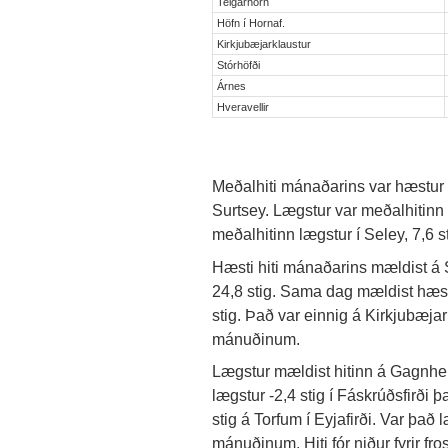
Teigarhorn
Höfn í Hornaf.
Kirkjubæjarklaustur
Stórhöfði
Árnes
Hveravellir
Meðalhiti mánaðarins var hæstur í 
Surtsey. Lægstur var meðalhitinn á
meðalhitinn lægstur í Seley, 7,6 st
Hæsti hiti mánaðarins mældist á S
24,8 stig. Sama dag mældist hæst
stig. Það var einnig á Kirkjubæjark
mánuðinum.
Lægstur mældist hitinn á Gagnheið
lægstur -2,4 stig í Fáskrúðsfirði
stig á Torfum í Eyjafirði. Var það
mánuðinum. Hiti fór niður fyrir f