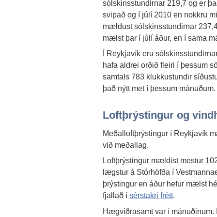
sólskinsstundirnar 219,7 og er þ
svipað og í júlí 2010 en nokkru mi
mældust sólskinsstundirnar 237,4.
mælst þar í júlí áður, en í sama m
Í Reykjavík eru sólskinsstundirna
hafa aldrei orðið fleiri í þessum
samtals 783 klukkustundir síðustu 
það nýtt met í þessum mánuðum.
Loftþrýstingur og vind
Meðalloftþrýstingur í Reykjavík 
við meðallag.
Loftþrýstingur mældist mestur 102
lægstur á Stórhöfða í Vestmannae
þrýstingur en áður hefur mælst hé
fjallað í
sérstakri frétt
.
Hægviðrasamt var í mánuðinum. M