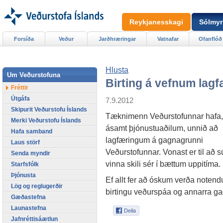
Reykjanesskagi
Sólmyr
Forsíða
Veður
Jarðhræringar
Vatnafar
Ofanflóð
Hlusta
Um Veðurstofuna
Birting á vefnum lag
Fréttir
Útgáfa
7.9.2012
Skipurit Veðurstofu Íslands
Tæknimenn Veðurstofunnar hafa,
Merki Veðurstofu Íslands
ásamt þjónustuaðilum, unnið að
Hafa samband
lagfæringum á gagnagrunni
Laus störf
Veðurstofunnar. Vonast er til að s
Senda myndir
vinna skili sér í bættum uppitíma.
Starfsfólk
Þjónusta
Ef allt fer að óskum verða notendur
Lög og reglugerðir
birtingu veðurspáa og annarra g
Gæðastefna
Launastefna
Jafnréttisáætlun