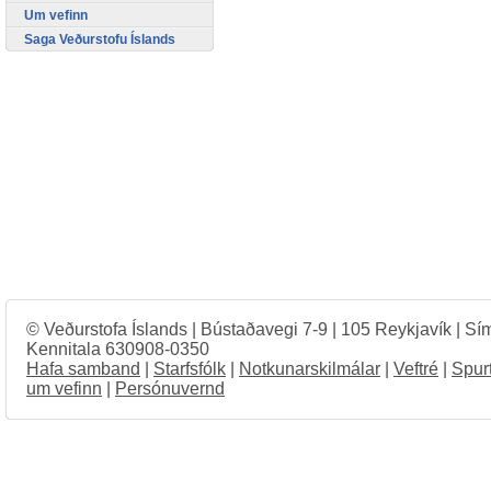
Um vefinn
Saga Veðurstofu Íslands
© Veðurstofa Íslands | Bústaðavegi 7-9 | 105 Reykjavík | Sí
Kennitala 630908-0350
Hafa samband
|
Starfsfólk
|
Notkunarskilmálar
|
Veftré
|
Spur
um vefinn
|
Persónuvernd