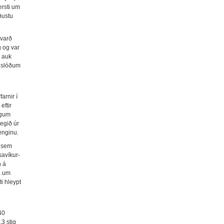
ærsti um
ðustu
 varð
g og var
n auk
m slóðum
arnir í
eftir
igum
egið úr
enginu.
r sem
savíkur-
n á
a um
i hleypt
40
,3 stig