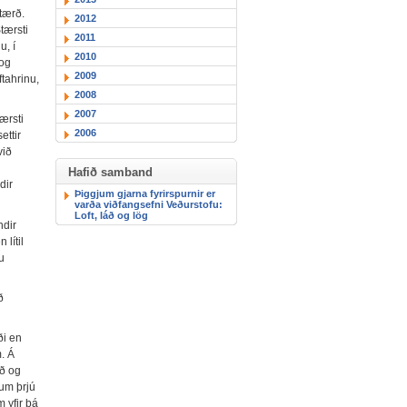
stærð.
2012
tærsti
2011
u, í
2010
 og
2009
tahrinu,
2008
2007
ærsti
2006
ettir
við
Hafið samband
dir
Þiggjum gjarna fyrirspurnir er
varða viðfangsefni Veðurstofu:
Loft, láð og lög
ndir
 lítil
u
ð
ði en
m. Á
uð og
 um þrjú
 yfir þá