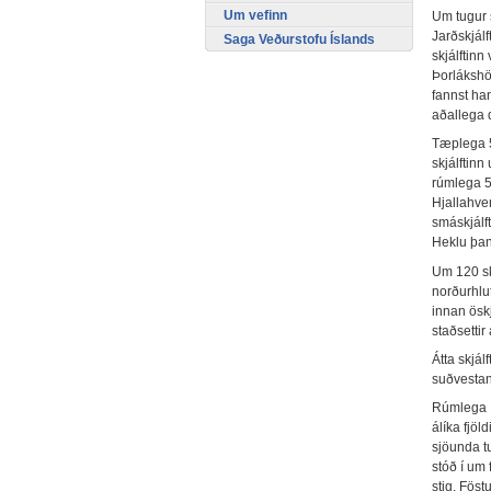
Um vefinn
Um tugur s
Jarðskjálf
Saga Veðurstofu Íslands
skjálftinn
Þorlákshö
fannst ha
aðallega 
Tæplega 5
skjálftin
rúmlega 50
Hjallahver
smáskjálft
Heklu þan
Um 120 skj
norðurhlut
innan öskj
staðsettir
Átta skjál
suðvestan
Rúmlega 1
álíka fjöl
sjöunda tu
stóð í um
stig. Föst