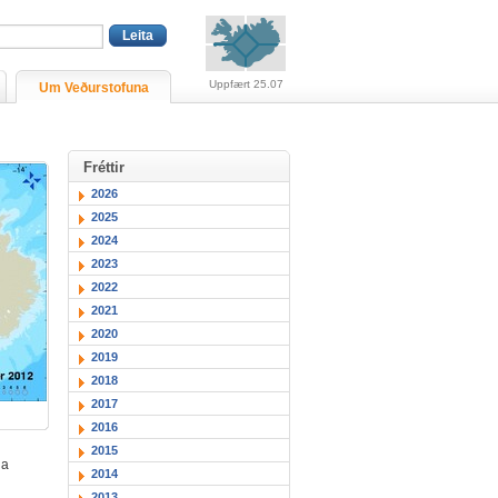
Viðvaranir (engin viðv
Uppfært 25.07
Um Veðurstofuna
Fréttir
2026
2025
2024
2023
2022
2021
2020
2019
2018
2017
2016
2015
ga
2014
2013