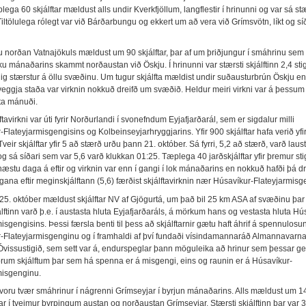
lega 60 skjálftar mældust alls undir Kverkfjöllum, langflestir í hrinunni og var sá st
 Tiltölulega rólegt var við Bárðarbungu og ekkert um að vera við Grímsvötn, líkt og sí
 norðan Vatnajökuls mældust um 90 skjálftar, þar af um þriðjungur í smáhrinu sem
ku mánaðarins skammt norðaustan við Öskju. Í hrinunni var stærsti skjálftinn 2,4 sti
ig stærstur á öllu svæðinu. Um tugur skjálfta mældist undir suðausturbrún Öskju e
veggja staða var virknin nokkuð dreifð um svæðið. Heldur meiri virkni var á þessu
sta mánuði.
lftavirkni var úti fyrir Norðurlandi í svonefndum Eyjafjarðarál, sem er sigdalur milli
Flateyjarmisgengisins og Kolbeinseyjarhryggjarins. Yfir 900 skjálftar hafa verið yfirf
Tveir skjálftar yfir 5 að stærð urðu þann 21. október. Sá fyrri, 5,2 að stærð, varð laust 
g sá síðari sem var 5,6 varð klukkan 01:25. Tæplega 40 jarðskjálftar yfir þremur st
æstu daga á eftir og virknin var enn í gangi í lok mánaðarins en nokkuð hafði þá dr
ana eftir meginskjálftann (5,6) færðist skjálftavirknin nær Húsavíkur-Flateyjarmisg
il 25. október mældust skjálftar NV af Gjögurtá, um það bil 25 km ASA af svæðinu þa
ftinn varð þ.e. í austasta hluta Eyjafjarðaráls, á mörkum hans og vestasta hluta Hú
isgengisins. Þessi færsla benti til þess að skjálftarnir gætu haft áhrif á spennulosu
-Flateyjarmisgenginu og í framhaldi af því fundaði vísindamannaráð Almannavarn
Óvissustigið, sem sett var á, endurspeglar þann möguleika að hrinur sem þessar get
tórum skjálftum þar sem há spenna er á misgengi, eins og raunin er á Húsavíkur-
misgenginu.
voru tvær smáhrinur í nágrenni Grímseyjar í byrjun mánaðarins. Alls mældust um 1
tar í tveimur þyrpingum austan og norðaustan Grímseyjar. Stærsti skjálftinn þar var 3