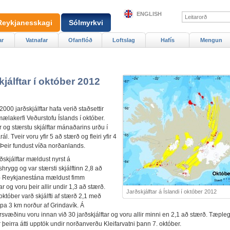
ENGLISH
Reykjanesskagi
Sólmyrkvi
ar
Vatnafar
Ofanflóð
Loftslag
Hafís
Mengun
jálftar í október 2012
00 jarðskjálftar hafa verið staðsettir
ælakerfi Veðurstofu Íslands í október.
r og stærstu skjálftar mánaðarins urðu í
ál. Tveir voru yfir 5 að stærð og fleiri yfir 4
 Þeir fundust víða norðanlands.
ðskjálftar mældust nyrst á
rygg og var stærsti skjálftinn 2,8 að
ð Reykjanestána mældust fimm
tar og voru þeir allir undir 1,3 að stærð.
Jarðskjálftar á Íslandi í október 2012
któber varð skjálfti af stærð 2,1 með
pa 3 km norður af Grindavík. Á
rsvæðinu voru innan við 30 jarðskjálftar og voru allir minni en 2,1 að stærð. Tæple
þeirra átti upptök undir norðanverðu Kleifarvatni þann 7. október.