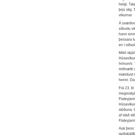
helgi. Tæp
þrjú stig.
vikurnar.
Á svæðinu
síðustu vi
hann einn
þessara t
en í síða
Mikil skjá
Húsavíkur-
hrinunni. 
miðnætti o
mældust n
henni. Dag
Frá 23. t
meginskjál
Flateyjarm
Húsavíkur
stöðuna. 
af stað s
Flateyjar
Auk þess 
jarðskjálf