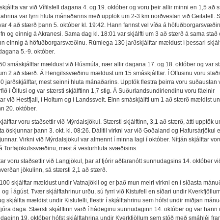
kjálfta var við Vífilsfell dagana 4. og 19. október og voru þeir allir minni en 1,5 að 
tahrina var fyrri hluta mánaðarins með upptök um 2-3 km norðvestan við Geitafell. S
 var 4 að stærð þann 5. október kl. 19:42. Hann fannst vel víða á höfuðborgarsvæðin
fn og einnig á Akranesi. Sama dag kl. 18:01 var skjálfti um 3 að stærð á sama stað
nn einnig á höfuðborgarsvæðinu. Rúmlega 130 jarðskjálftar mældust í þessari skjálf
dagana 5.-9. október.
0 smáskjálftar mældust við Húsmúla, nær allir dagana 17. og 18. október og var st
n um 2 að stærð. Á Hengilssvæðinu mældust um 15 smáskjálftar. Í Ölfusinu voru staðs
 jarðskjálftar, mest seinni hluta mánaðarins. Upptök flestra þeirra voru suðaustan 
fið í Ölfusi og var stærsti skjálftinn 1,7 stig. Á Suðurlandsundirlendinu voru fáeinir
ar við Hestfjall, í Holtum og í Landssveit. Einn smáskjálfti um 1 að stærð mældist un
n 20. október.
álftar voru staðsettir við Mýrdalsjökul. Stærsti skjálftinn, 3,1 að stærð, átti upptök u
a öskjunnar þann 3. okt. kl. 08:26. Dálítil virkni var við Goðaland og Hafursárjökul en
unnar. Virkni við Mýrdalsjökul var almennt í minna lagi í október. Nítján skjálftar vor
 á Torfajökulssvæðinu, mest á vesturhluta svæðisins.
ftar voru staðsettir við Langjökul, þar af fjórir aðfaranótt sunnudagsins 14. október vi
verðan jökulinn, sá stærsti 2,1 að stærð.
00 skjálftar mældust undir Vatnajökli og er það mun meiri virkni en í síðasta mánu
di og í ágúst. Tvær skjálftahrinur urðu, sú fyrri við Kistufell en síðari undir Kverkfjöllu
g skjálfta mældist undir Kistufelli, flestir í skjálftahrinu sem hófst undir miðjan mán
 fjóra daga. Stærsti skjálftinn varð í hádeginu sunnudaginn 14. október og var hann
udaginn 19. október hófst skjálftahrina undir Kverkfjöllum sem stóð með smáhléi fram