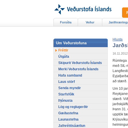
Forsíða
Veður
Jarðhræring
Hlusta
Um Veðurstofuna
Jarðsk
Fréttir
16.11.2012
Útgáfa
Rúmlega 20
Skipurit Veðurstofu Íslands
með SIL-m
Merki Veðurstofu Íslands
Langflesti
Hafa samband
Eyjafjarðar
að stærð.
Laus störf
Senda myndir
Um 10 jar
Reykjanesh
Starfsfólk
stærð. Vi
Þjónusta
jarðskjálf
Lög og reglugerðir
Þann 31. o
Gæðastefna
upptök tæ
Launastefna
Krýsuvíku
helmingur 
Jafnréttisáætlun