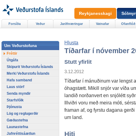
Reykjanesskagi
Sólmyr
Forsíða
Veður
Jarðhræringar
Vatnafar
Ofanflóð
Hlusta
Um Veðurstofuna
Tíðarfar í nóvember 
Fréttir
Útgáfa
Stutt yfirlit
Skipurit Veðurstofu Íslands
3.12.2012
Merki Veðurstofu Íslands
Hafa samband
Tíðarfar í mánuðinum var lengst a
Laus störf
óhagstætt. Mikill snjór var víða u
Senda myndir
landið norðanvert en snjólétt syðr
Starfsfólk
Illviðri voru með meira móti, sérs
Þjónusta
framan af, og fyrstu dagana gerði 
Lög og reglugerðir
um land.
Gæðastefna
Launastefna
Hiti
Jafnréttisáætlun