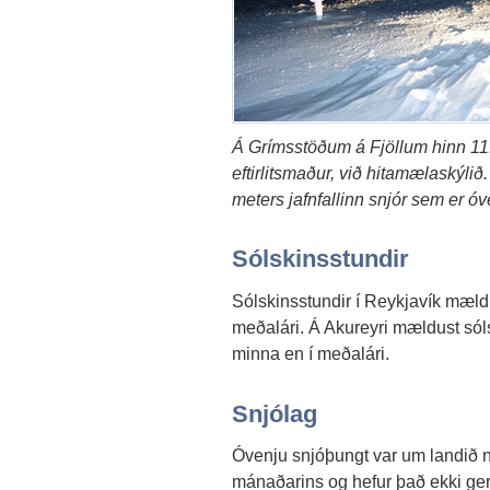
Á Grímsstöðum á Fjöllum hinn 11
eftirlitsmaður, við hitamælaskýli
meters jafnfallinn snjór sem er ó
Sólskinsstundir
Sólskinsstundir í Reykjavík mæld
meðalári. Á Akureyri mældust sól
minna en í meðalári.
Snjólag
Óvenju snjóþungt var um landið no
mánaðarins og hefur það ekki gers