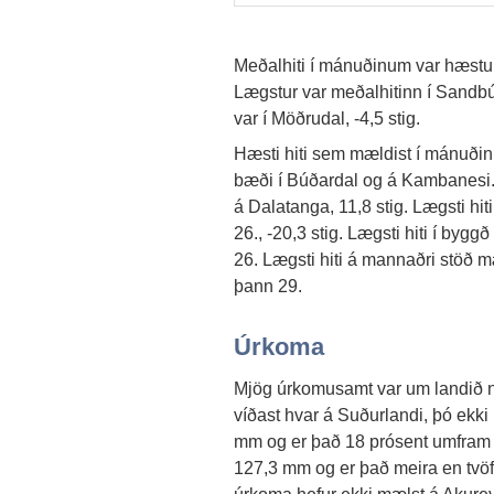
Meðalhiti í mánuðinum var hæstur 
Lægstur var meðalhitinn í Sandbú
var í Möðrudal, -4,5 stig.
Hæsti hiti sem mældist í mánuðin
bæði í Búðardal og á Kambanesi. 
á Dalatanga, 11,8 stig. Lægsti h
26., -20,3 stig. Lægsti hiti í byg
26. Lægsti hiti á mannaðri stöð m
þann 29.
Úrkoma
Mjög úrkomusamt var um landið nor
víðast hvar á Suðurlandi, þó ekki
mm og er það 18 prósent umfram 
127,3 mm og er það meira en tvö