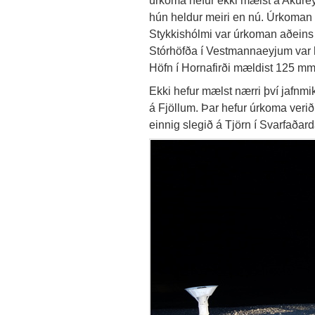
úrkoma hefur ekki mælst á Akurey
hún heldur meiri en nú. Úrkoman 
Stykkishólmi var úrkoman aðeins
Stórhöfða í Vestmannaeyjum var
Höfn í Hornafirði mældist 125 mm
Ekki hefur mælst nærri því jafnm
á Fjöllum. Þar hefur úrkoma veri
einnig slegið á Tjörn í Svarfaðard