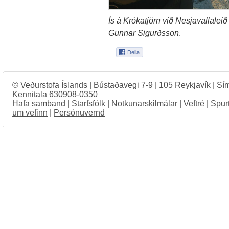
Ís á Krókatjörn við Nesjavallalei
Gunnar Sigurðsson
.
© Veðurstofa Íslands | Bústaðavegi 7-9 | 105 Reykjavík | Sí
Kennitala 630908-0350
Hafa samband
|
Starfsfólk
|
Notkunarskilmálar
|
Veftré
|
Spur
um vefinn
|
Persónuvernd