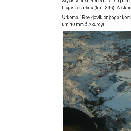
Stykkishólmi er meðalhitinn það sem
hlýjasta sætinu (frá 1846). Á Akure
Úrkoma í Reykjavík er þegar ko
um 40 mm á Akureyri.