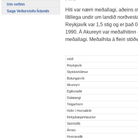
Um vefinn
Hiti var nærri meðallagi, aðeins 
Saga Veðurstofu Íslands
lítillega undir um landið norðves
Reykjavík var 1,5 stig og er það 
1990. Á Akureyri var meðalhitinn 
meðallagi. Meðalhita á fleiri stöðv
stöð
Reykjavík
Stykkishólmur
Bolungarvík
Akureyri
Egilsstaðir
Dalatangi
Teigarhorn
Höfn í Hornafirði
Kirkjubæjarklaustur
Stórhöfði
Árnes
Hveravellir