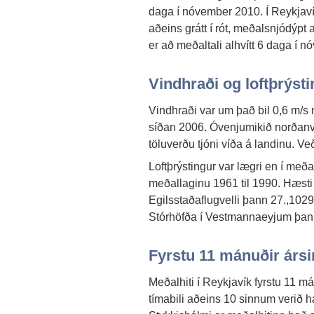
daga í nóvember 2010. Í Reykjavík 
aðeins grátt í rót, meðalsnjódýpt
er að meðaltali alhvítt 6 daga í
Vindhraði og loftþrýst
Vindhraði var um það bil 0,6 m/s 
síðan 2006. Óvenjumikið norðanv
töluverðu tjóni víða á landinu. Veðr
Loftþrýstingur var lægri en í meða
meðallaginu 1961 til 1990. Hæsti
Egilsstaðaflugvelli þann 27.,102
Stórhöfða í Vestmannaeyjum þann
Fyrstu 11 mánuðir ársi
Meðalhiti í Reykjavík fyrstu 11 mán
tímabili aðeins 10 sinnum verið hæ