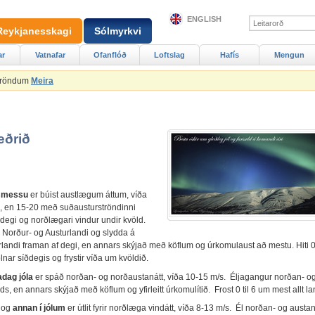
ENGLISH
Reykjanesskagi
Sólmyrkvi
ar
Vatnafar
Ofanflóð
Loftslag
Hafís
Mengun
Ströndum
Meira
eðrið
smessu
er búist austlægum áttum, víða
, en 15-20 með suðausturströndinni
 degi og norðlægari vindur undir kvöld.
 á Norður- og Austurlandi og slydda á
landi framan af degi, en annars skýjað með köflum og úrkomulaust að mestu. Hiti 0 
ólnar síðdegis og frystir víða um kvöldið.
dag jóla
er spáð norðan- og norðaustanátt, víða 10-15 m/s. Éljagangur norðan- o
s, en annars skýjað með köflum og yfirleitt úrkomulítið. Frost 0 til 6 um mest allt la
og
annan í jólum
er útlit fyrir norðlæga vindátt, víða 8-13 m/s. Él norðan- og austa