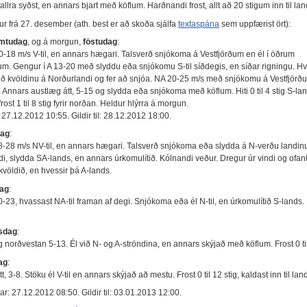
allra syðst, en annars bjart með köflum. Harðnandi frost, allt að 20 stigum inn til lan
ur frá 27. desember (ath. best er að skoða sjálfa
textaspána
sem uppfærist ört):
mtudag
, og á morgun,
föstudag
:
0-18 m/s V-til, en annars hægari. Talsverð snjókoma á Vestfjörðum en él í öðrum
um. Gengur í A 13-20 með slyddu eða snjókomu S-til síðdegis, en síðar rigningu. Hv
ð kvöldinu á Norðurlandi og fer að snjóa. NA 20-25 m/s með snjókomu á Vestfjörðu
Annars austlæg átt, 5-15 og slydda eða snjókoma með köflum. Hiti 0 til 4 stig S-lan
frost 1 til 8 stig fyrir norðan. Heldur hlýrra á morgun.
27.12.2012 10:55. Gildir til: 28.12.2012 18:00.
dag
:
-28 m/s NV-til, en annars hægari. Talsverð snjókoma eða slydda á N-verðu landin
di, slydda SA-lands, en annars úrkomulítið. Kólnandi veður. Dregur úr vindi og of
kvöldið, en hvessir þá A-lands.
ag
:
23, hvassast NA-til framan af degi. Snjókoma eða él N-til, en úrkomulítið S-lands. 
sdag
:
norðvestan 5-13. Él við N- og A-ströndina, en annars skýjað með köflum. Frost 0 til 
ag
:
t, 3-8. Stöku él V-til en annars skýjað að mestu. Frost 0 til 12 stig, kaldast inn til lan
r: 27.12.2012 08:50. Gildir til: 03.01.2013 12:00.