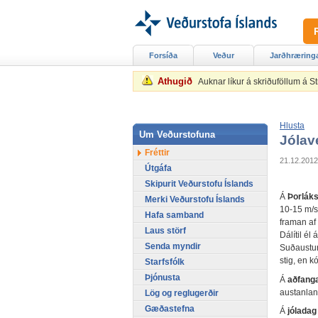
Forsíða
Veður
Jarðhræring
Athugið
Auknar líkur á skriðuföllum á 
Hlusta
Um Veðurstofuna
Jólav
Fréttir
21.12.2012
Útgáfa
Skipurit Veðurstofu Íslands
Á
Þorlák
Merki Veðurstofu Íslands
10-15 m/s
Hafa samband
framan af
Laus störf
Dálítil él
Senda myndir
Suðaustur
stig, en k
Starfsfólk
Þjónusta
Á
aðfanga
austanland
Lög og reglugerðir
Gæðastefna
Á
jóladag