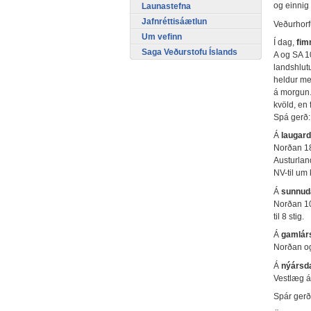
og einnig 
Launastefna
Jafnréttisáætlun
Veðurhorf
Um vefinn
Í dag,
fim
Saga Veðurstofu Íslands
A og SA 1
landshlut
heldur me
á morgun. 
kvöld, en 
Spá gerð: 
Á
laugar
Norðan 18
Austurlan
NV-til um 
Á
sunnud
Norðan 10-
til 8 stig.
Á
gamlár
Norðan og 
Á
nýársd
Vestlæg át
Spár gerða