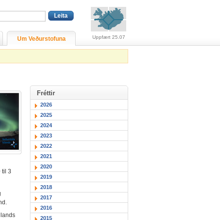
Viðvaranir (engin viðv
Uppfært 25.07
Um Veðurstofuna
Fréttir
2026
2025
2024
2023
2022
2021
2020
til 3
2019
2018
g
2017
nd.
2016
nlands
2015