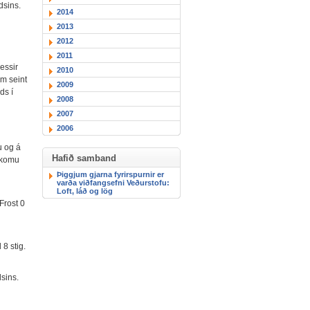
dsins.
2014
2013
2012
2011
essir
2010
m seint
2009
ds í
2008
2007
2006
u og á
Hafið samband
ankomu
Þiggjum gjarna fyrirspurnir er
varða viðfangsefni Veðurstofu:
Loft, láð og lög
Frost 0
8 stig.
dsins.