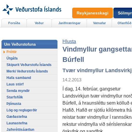
Reykjanesskagi
Sólmyr
Forsíða
Veður
Jarðhræringar
Vatnafar
Ofanflóð
Hlusta
Um Veðurstofuna
Vindmyllur gangsetta
Fréttir
Búrfell
Útgáfa
Skipurit Veðurstofu Íslands
Tvær vindmyllur Landsvirk
Merki Veðurstofu Íslands
Hafa samband
14.2.2013
Laus störf
Í dag, 14. febrúar, gangsetur
Senda myndir
Landsvirkjun tvær vindmyllur nor
Starfsfólk
Búrfell, á hraunsléttu sem kölluð 
Þjónusta
Hafið. Hafið er sjötíu kílómetra frá
Lög og reglugerðir
reistar tvær vindmyllur í rannsók
Gæðastefna
Launastefna
rekstur vindmylla við séríslenska
Jafnréttisáætlun
öskufok og sandfok.