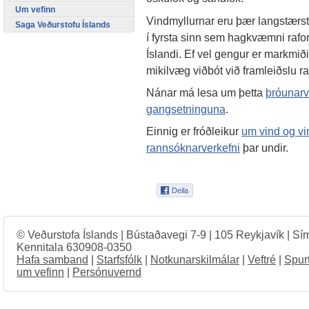
Um vefinn
Vindmyllurnar eru þær langstærstu
Saga Veðurstofu Íslands
í fyrsta sinn sem hagkvæmni rafo
Íslandi. Ef vel gengur er markmiði
mikilvæg viðbót við framleiðslu r
Nánar má lesa um þetta
þróunarv
gangsetninguna
.
Einnig er fróðleikur
um vind og vi
rannsóknarverkefni
þar undir.
© Veðurstofa Íslands | Bústaðavegi 7-9 | 105 Reykjavík | Sí
Kennitala 630908-0350
Hafa samband
|
Starfsfólk
|
Notkunarskilmálar
|
Veftré
|
Spur
um vefinn
|
Persónuvernd