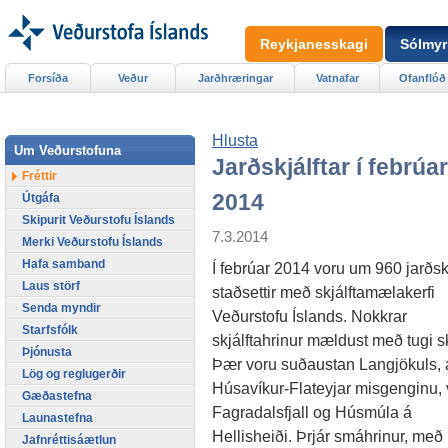
Reykjanesskagi
Sólmyr
Forsíða
Veður
Jarðhræringar
Vatnafar
Ofanflóð
Hlusta
Um Veðurstofuna
Jarðskjálftar í febrúar
Fréttir
2014
Útgáfa
Skipurit Veðurstofu Íslands
7.3.2014
Merki Veðurstofu Íslands
Hafa samband
Í febrúar 2014 voru um 960 jarðskj
Laus störf
staðsettir með skjálftamælakerfi
Senda myndir
Veðurstofu Íslands. Nokkrar
Starfsfólk
skjálftahrinur mældust með tugi sk
Þjónusta
Þær voru suðaustan Langjökuls, 
Lög og reglugerðir
Húsavíkur-Flateyjar misgenginu, 
Gæðastefna
Fagradalsfjall og Húsmúla á
Launastefna
Hellisheiði. Þrjár smáhrinur, með
Jafnréttisáætlun