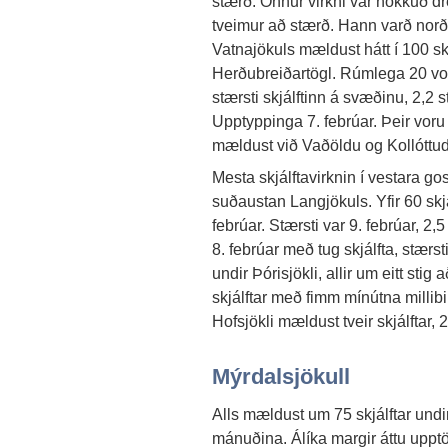
stærð. Önnur virkni var nokkuð dre
tveimur að stærð. Hann varð nor
Vatnajökuls mældust hátt í 100 skj
Herðubreiðartögl. Rúmlega 20 vo
stærsti skjálftinn á svæðinu, 2,2 s
Upptyppinga 7. febrúar. Þeir voru
mældust við Vaðöldu og Kollóttu
Mesta skjálftavirknin í vestara g
suðaustan Langjökuls. Yfir 60 skjá
febrúar. Stærsti var 9. febrúar, 2,
8. febrúar með tug skjálfta, stærs
undir Þórisjökli, allir um eitt stig
skjálftar með fimm mínútna millib
Hofsjökli mældust tveir skjálftar, 
Mýrdalsjökull
Alls mældust um 75 skjálftar undir
mánuðina. Álíka margir áttu uppt