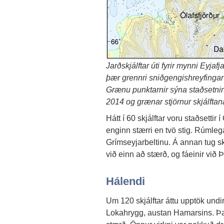
Jarðskjálftar úti fyrir mynni Eyja
þær grennri sniðgengishreyfinga
Grænu punktarnir sýna staðsetning
2014 og grænar stjörnur skjálftan
Hátt í 60 skjálftar voru staðsettir
enginn stærri en tvö stig. Rúmleg
Grímseyjarbeltinu. Á annan tug skj
við einn að stærð, og fáeinir við Þ
Hálendi
Um 120 skjálftar áttu upptök undir
Lokahrygg, austan Hamarsins. Þar