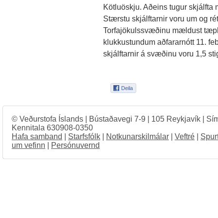
Kötluöskju. Aðeins tugur skjálfta
Stærstu skjálftarnir voru um og ré
Torfajökulssvæðinu mældust tæpl
klukkustundum aðfararnótt 11. feb
skjálftarnir á svæðinu voru 1,5 sti
© Veðurstofa Íslands | Bústaðavegi 7-9 | 105 Reykjavík | Sí
Kennitala 630908-0350
Hafa samband
|
Starfsfólk
|
Notkunarskilmálar
|
Veftré
|
Spur
um vefinn
|
Persónuvernd