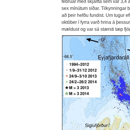
febrúar með skjálfta sem var 3,4 
sex mínútum síðar. Tilkynningar bá
að þeir hefðu fundist. Um tugur efti
október í fyrra varð hrina á þess
mældust og var sá stærsti tæp fjög