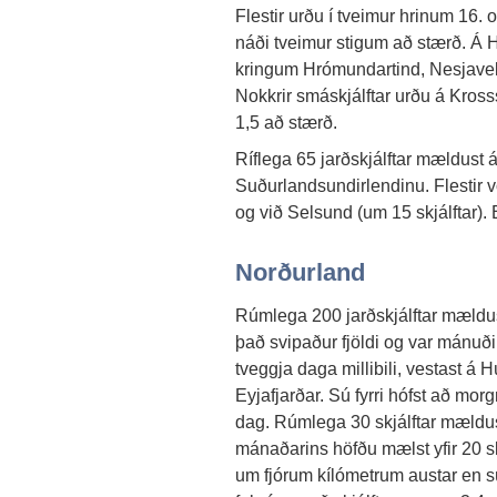
Flestir urðu í tveimur hrinum 16. 
náði tveimur stigum að stærð. Á 
kringum Hrómundartind, Nesjavelli 
Nokkrir smáskjálftar urðu á Kross
1,5 að stærð.
Ríflega 65 jarðskjálftar mældust
Suðurlandsundirlendinu. Flestir vor
og við Selsund (um 15 skjálftar). 
Norðurland
Rúmlega 200 jarðskjálftar mældust 
það svipaður fjöldi og var mánu
tveggja daga millibili, vestast á 
Eyjafjarðar. Sú fyrri hófst að mor
dag. Rúmlega 30 skjálftar mældust,
mánaðarins höfðu mælst yfir 20 sk
um fjórum kílómetrum austar en sú