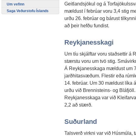
Geitlandsjökul og á Torfajökulssv
Um vefinn
mældust í febrúar voru 3,4 stig me
Saga Veðurstofu Íslands
urðu 26. febrúar og bárust tilkynni
að þeir hefðu fundist.
Reykjanesskagi
Um tíu skjálftar voru staðsettir 
stærstu voru um tvö stig. Smávirkn
Á Reykjanesskaga mældust um 70
jarðhitasvæðum. Flestir eða rúmle
14. febrúar. Um 30 mældust líka 
urðu við Brennisteins- og Bláfjöll.
Reykjanesskaga var við Kleifarvat
2,2 að stærð.
Suðurland
Talsverð virkni var við Húsmúla, t