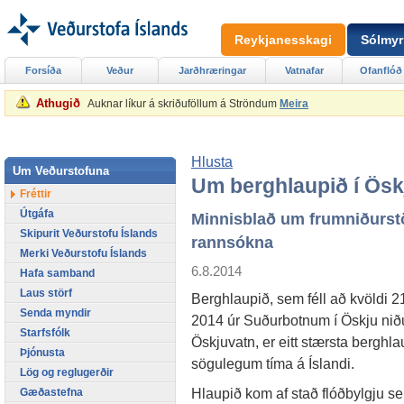
Reykjanesskagi
Sólmyr
Forsíða
Veður
Jarðhræringar
Vatnafar
Ofanflóð
Athugið
Auknar líkur á skriðuföllum á Ströndum
Meira
Hlusta
Um Veðurstofuna
Um berghlaupið í Ösk
Fréttir
Útgáfa
Minnisblað um frumniðurst
Skipurit Veðurstofu Íslands
rannsókna
Merki Veðurstofu Íslands
6.8.2014
Hafa samband
Laus störf
Berghlaupið, sem féll að kvöldi 21.
Senda myndir
2014 úr Suðurbotnum í Öskju niðu
Starfsfólk
Öskjuvatn, er eitt stærsta berghla
Þjónusta
sögulegum tíma á Íslandi.
Lög og reglugerðir
Hlaupið kom af stað flóðbylgju s
Gæðastefna