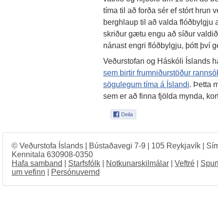
tíma til að forða sér ef stórt hrun
berghlaup til að valda flóðbylgju 
skriður gætu engu að síður valdi
nánast engri flóðbylgju, þótt því ge
Veðurstofan og Háskóli Íslands ha
sem birtir frumniðurstöður ranns
sögulegum tíma á Íslandi
. Þetta 
sem er að finna fjölda mynda, kor
© Veðurstofa Íslands | Bústaðavegi 7-9 | 105 Reykjavík | Sí
Kennitala 630908-0350
Hafa samband
|
Starfsfólk
|
Notkunarskilmálar
|
Veftré
|
Spur
um vefinn
|
Persónuvernd