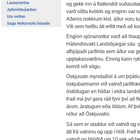
Launastefna
og gekk inn á flatlendið suðaustan
Jafnréttisáætlun
varð síðla kvölds og enginn var næ
Um vefinn
Aðeins nokkrum klst. áður voru t
Saga Veðurstofu Íslands
Víti sem hefðu átt erfitt með að k
Enginn sjónarvottur varð að hlau
Hálendisvakt Landsbjargar sáu g
afhjúpaði jarðhita sem áður var gr
upptakasvæðinu. Einnig kann ryk,
komið við sögu.
Öskjuvatn myndaðist á um þrjátíu 
öskjubarmarnir við vatnið jarðfræ
óstöðugari en hlíðar í eldra land
Það má því gera ráð fyrir því að f
árum, áratugum eða öldum. Af því l
niður að Öskjuvatni.
Sá sem er staddur við vatnið og ve
átt frá vatninu og upp í hlíð. Það 
vatnið og hljóðið um 10 sek að b