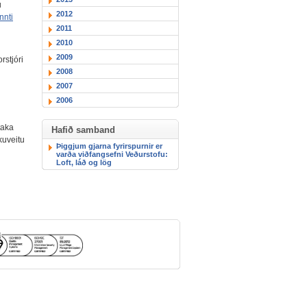
u
2012
nnti
2011
2010
2009
rstjóri
2008
2007
2006
taka
Hafið samband
kuveitu
Þiggjum gjarna fyrirspurnir er
varða viðfangsefni Veðurstofu:
Loft, láð og lög