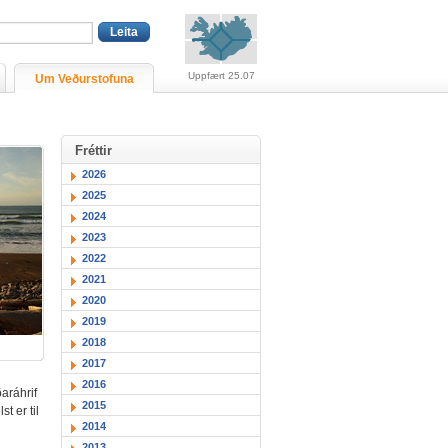
Viðvaranir (engin viðv
Uppfært 25.07
Um Veðurstofuna
Fréttir
2026
2025
2024
2023
2022
2021
2020
2019
2018
2017
2016
ðaráhrif
2015
t er til
2014
2013