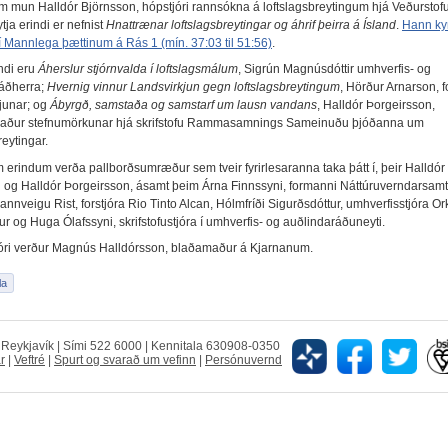
m mun Halldór Björnsson, hópstjóri rannsókna á loftslagsbreytingum hjá Veðurstof
ytja erindi er nefnist
Hnattrænar loftslagsbreytingar og áhrif þeirra á Ísland
.
Hann ky
t í Mannlega þættinum á Rás 1 (mín. 37:03 til 51:56)
.
ndi eru
Áherslur stjórnvalda í loftslagsmálum
, Sigrún Magnúsdóttir umhverfis- og
áðherra;
Hvernig vinnur Landsvirkjun gegn loftslagsbreytingum
, Hörður Arnarson, fo
junar; og
Ábyrgð, samstaða og samstarf um lausn vandans
, Halldór Þorgeirsson,
maður stefnumörkunar hjá skrifstofu Rammasamnings Sameinuðu þjóðanna um
reytingar.
 erindum verða pallborðsumræður sem tveir fyrirlesaranna taka þátt í, þeir Halldór
 og Halldór Þorgeirsson, ásamt þeim Árna Finnssyni, formanni Náttúruverndarsam
annveigu Rist, forstjóra Rio Tinto Alcan, Hólmfríði Sigurðsdóttur, umhverfisstjóra Or
r og Huga Ólafssyni, skrifstofustjóra í umhverfis- og auðlindaráðuneyti.
óri verður Magnús Halldórsson, blaðamaður á Kjarnanum.
5 Reykjavík | Sími 522 6000 | Kennitala 630908-0350
r
|
Veftré
|
Spurt og svarað um vefinn
|
Persónuvernd