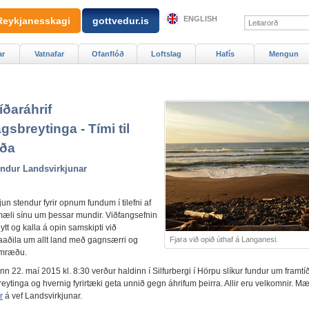
ENGLISH
Reykjanesskagi
gottvedur.is
ar
Vatnafar
Ofanflóð
Loftslag
Hafís
Mengun
íðaráhrif
agsbreytinga - Tími til
rða
ndur Landsvirkjunar
un stendur fyrir opnum fundum í tilefni af
mæli sínu um þessar mundir. Viðfangsefnin
eytt og kalla á opin samskipti við
Fjara við opið úthaf á Langanesi.
ðila um allt land með gagnsærri og
umræðu.
n 22. maí 2015 kl. 8:30 verður haldinn í Silfurbergi í Hörpu slíkur fundur um framtí
reytinga og hvernig fyrirtæki geta unnið gegn áhrifum þeirra. Allir eru velkomnir. Mæls
r
á vef Landsvirkjunar.