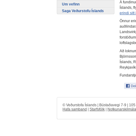
Á fundinu
Um vefinn
Íslands, fl
Saga Veðurstofu Íslands
erindi sit
Önnur eri
auðlindar
Landsvirk
forstöðu
loftslagsb
Að loknum
Björnsson
Íslands, R
Reykjavíku
Fundarstj
© Veðurstofa Íslands | Bústaðavegi 7-9 | 10
Hafa samband
|
Starfsfólk
|
Notkunarskilmála