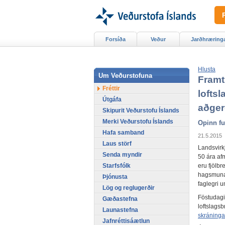
Forsíða
Veður
Jarðhræring
Hlusta
Um Veðurstofuna
Framt
Fréttir
loftsl
Útgáfa
aðge
Skipurit Veðurstofu Íslands
Merki Veðurstofu Íslands
Opinn fu
Hafa samband
21.5.2015
Laus störf
Landsvirkj
Senda myndir
50 ára af
Starfsfólk
eru fjölbr
hagsmunaa
Þjónusta
faglegri 
Lög og reglugerðir
Föstudagin
Gæðastefna
loftslagsb
Launastefna
skráninga
Jafnréttisáætlun