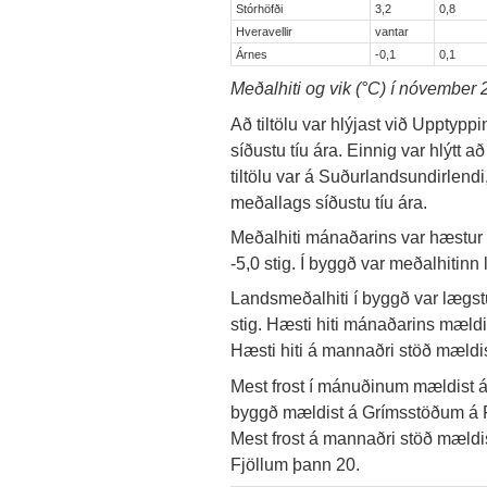
Stórhöfði
3,2
0,8
Hveravellir
vantar
Árnes
-0,1
0,1
Meðalhiti og vik (°C) í nóvember
Að tiltölu var hlýjast við Upptyppi
síðustu tíu ára. Einnig var hlýtt að
tiltölu var á Suðurlandsundirlendi,
meðallags síðustu tíu ára.
Meðalhiti mánaðarins var hæstur 
-5,0 stig. Í byggð var meðalhitinn 
Landsmeðalhiti í byggð var lægstu
stig. Hæsti hiti mánaðarins mældi
Hæsti hiti á mannaðri stöð mældi
Mest frost í mánuðinum mældist á B
byggð mældist á Grímsstöðum á Fj
Mest frost á mannaðri stöð mældis
Fjöllum þann 20.