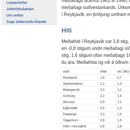
meðallags áranna 1961 til 1990, 
Launastefna
meðallagi suðvestanlands. Úrko
Jafnréttisáætlun
í Reykjavík, en þriðjung umfram 
Um vefinn
Saga Veðurstofu Íslands
Hiti
Meðalhiti í Reykjavík var 1,8 stig
en -0,8 stigum undir meðallagi síð
stig, 1,6 stigum ofan meðallags 1
tíu ára. Meðalhita og vik á öðrum 
stöð
mhiti
vik 1961
Reykjavík
1,8
0,7
Stykkishólmur
2,2
1,3
Bolungarvík
2,0
1,2
Grímsey
2,2
1,6
Akureyri
0,9
1,2
Egilsstaðir
0,5
1,2
Dalatangi
3,3
1,5
Teigarhorn
2,8
1,5
Höfn í Hornafirði
2,8
1,8