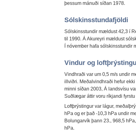
þessum mánuði síðan 1978.
Sólskinsstundafjöldi
Sólskinsstundir mældust 42,3 í 
til 1990. Á Akureyri mældust sólski
Í nóvember hafa sólskinsstundir m
Vindur og loftþrýsting
Vindhraði var um 0,5 m/s undir me
illviðri. Meðalvindhraði hefur ekki
minni síðan 2003, Á landsvísu va
Suðlægar áttir voru ríkjandi fyrstu
Loftþrýstingur var lágur, meðalþr
hPa og er það -10,3 hPa undir me
Bolungarvík þann 23., 968,5 hPa
hPa.