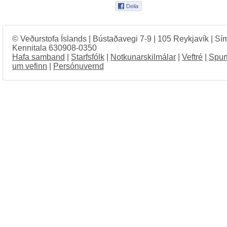
© Veðurstofa Íslands | Bústaðavegi 7-9 | 105 Reykjavík | Sí
Kennitala 630908-0350
Hafa samband
|
Starfsfólk
|
Notkunarskilmálar
|
Veftré
|
Spur
um vefinn
|
Persónuvernd