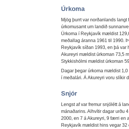
Úrkoma
Mjög þurrt var norðanlands langt
úrkomusamt um landið sunnanvert
Úrkoma í Reykjavík mældist 129,
meðallag áranna 1961 til 1990. Þ
Reykjavík síðan 1993, en þá var h
Akureyri mældist úrkoman 73,5 m
Stykkishólmi mældist úrkoman 59
Dagar þegar úrkoma mældist 1,0 m
í meðalári. Á Akureyri voru slíkir d
Snjór
Lengst af var fremur snjólétt á la
mánaðarins. Alhvítir dagar urðu 4 
2000, en 7 á Akureyri, 9 færri en 
Reykjavík mældist hins vegar 32 