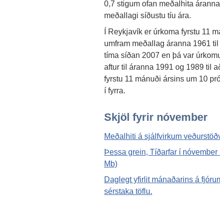
0,7 stigum ofan meðalhita áranna 
meðallagi síðustu tíu ára.
Í Reykjavík er úrkoma fyrstu 11 
umfram meðallag áranna 1961 til
tíma síðan 2007 en þá var úrkom
aftur til áranna 1991 og 1989 til
fyrstu 11 mánuði ársins um 10 p
í fyrra.
Skjöl fyrir nóvember
Meðalhiti á sjálfvirkum veðurstöð
Þessa grein, Tíðarfar í nóvember 
Mb)
Daglegt yfirlit mánaðarins á fj
sérstaka töflu.