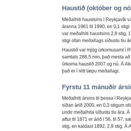
Haustið (október og n
Meðalhiti haustsins í Reykjavík v
áranna 1961 til 1990, en 0,1 stig
var meðalhiti haustsins 2,8 stig, 
stigi ofan meðallags síðustu tíu 
Haustið var mjög úrkomusamt í R
samtals 288,5 mm, það mesta að 
úrkoma haustið 2007 og nú. Á Ak
það er í rétt tæpu meðallagi.
Fyrstu 11 mánuðir ársi
Meðalhiti ársins til þessa í Reyk
síðan árið 2000, en 0,3 stigum of
undir meðalhita síðustu tíu ára. Á
aftur til 1871 er árið í 56. til 57. s
stig, en kaldast 1892, 2,9 stig. Á A