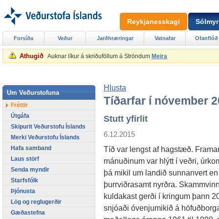
Reykjanesskagi
Sólmyr
Forsíða
Veður
Jarðhræringar
Vatnafar
Ofanflóð
Athugið
Auknar líkur á skriðuföllum á Ströndum
Meira
Hlusta
Um Veðurstofuna
Tíðarfar í nóvember 
Fréttir
Útgáfa
Stutt yfirlit
Skipurit Veðurstofu Íslands
6.12.2015
Merki Veðurstofu Íslands
Hafa samband
Tíð var lengst af hagstæð. Frama
Laus störf
mánuðinum var hlýtt í veðri, úrko
Senda myndir
þá mikil um landið sunnanvert en
Starfsfólk
þurrviðrasamt nyrðra. Skammvinn
Þjónusta
kuldakast gerði í kringum þann 20.
Lög og reglugerðir
snjóaði óvenjumikið á höfuðborga
Gæðastefna