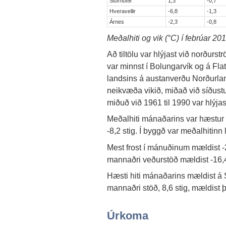
Stórhöfði
1,3
-0,7
Hveravellir
-6,8
-1,3
Árnes
-2,3
-0,8
Meðalhiti og vik (°C) í febrúar 20
Að tiltölu var hlýjast við norðurs
var minnst í Bolungarvík og á Flatey
landsins á austanverðu Norðurlan
neikvæða vikið, miðað við síðustu 
miðuð við 1961 til 1990 var hlýjas
Meðalhiti mánaðarins var hæstur í 
-8,2 stig. Í byggð var meðalhitinn 
Mest frost í mánuðinum mældist -2
mannaðri veðurstöð mældist -16,4
Hæsti hiti mánaðarins mældist á Se
mannaðri stöð, 8,6 stig, mældist
Úrkoma