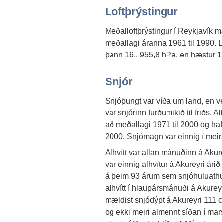
Loftþrýstingur
Meðalloftþrýstingur í Reykjavík m
meðallagi áranna 1961 til 1990. 
þann 16., 955,8 hPa, en hæstur 1
Snjór
Snjóþungt var víða um land, en v
var snjórinn furðumikið til friðs. A
að meðallagi 1971 til 2000 og hafa
2000. Snjómagn var einnig í meira
Alhvítt var allan mánuðinn á Akur
var einnig alhvítur á Akureyri ári
á þeim 93 árum sem snjóhuluathuga
alhvítt í hlaupársmánuði á Akure
mældist snjódýpt á Akureyri 111 c
og ekki meiri almennt síðan í ma