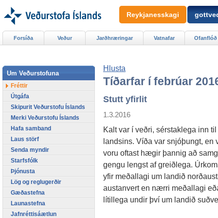
Reykjanesskagi
gottved
Forsíða
Veður
Jarðhræringar
Vatnafar
Ofanflóð
Hlusta
Um Veðurstofuna
Tíðarfar í febrúar 201
Fréttir
Útgáfa
Stutt yfirlit
Skipurit Veðurstofu Íslands
1.3.2016
Merki Veðurstofu Íslands
Hafa samband
Kalt var í veðri, sérstaklega inn til
Laus störf
landsins. Víða var snjóþungt, en 
Senda myndir
voru oftast hægir þannig að sam
Starfsfólk
gengu lengst af greiðlega. Úrkom
Þjónusta
yfir meðallagi um landið norðaus
Lög og reglugerðir
austanvert en nærri meðallagi eð
Gæðastefna
lítillega undir því um landið suðv
Launastefna
Jafnréttisáætlun