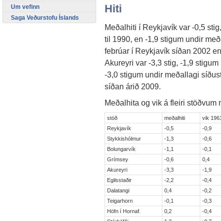
Hiti
Um vefinn
Saga Veðurstofu Íslands
Meðalhiti í Reykjavík var -0,5 st
til 1990, en -1,9 stigum undir meða
febrúar í Reykjavík síðan 2002 en
Akureyri var -3,3 stig, -1,9 stigu
-3,0 stigum undir meðallagi síðustu
síðan árið 2009.
Meðalhita og vik á fleiri stöðvum m
stöð
meðalhiti
vik 196
Reykjavík
-0,5
-0,9
Stykkishólmur
-1,3
-0,6
Bolungarvík
-1,1
-0,1
Grímsey
-0,6
0,4
Akureyri
-3,3
-1,9
Egilsstaðir
-2,2
-0,4
Dalatangi
0,4
-0,2
Teigarhorn
-0,1
-0,3
Höfn í Hornaf.
0,2
-0,4