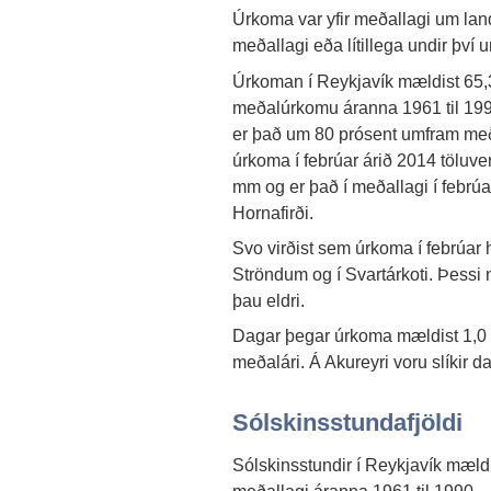
Úrkoma var yfir meðallagi um lan
meðallagi eða lítillega undir því
Úrkoman í Reykjavík mældist 65,
meðalúrkomu áranna 1961 til 19
er það um 80 prósent umfram meða
úrkoma í febrúar árið 2014 töluve
mm og er það í meðallagi í febrú
Hornafirði.
Svo virðist sem úrkoma í febrúar h
Ströndum og í Svartárkoti. Þessi
þau eldri.
Dagar þegar úrkoma mældist 1,0 m
meðalári. Á Akureyri voru slíkir da
Sólskinsstundafjöldi
Sólskinsstundir í Reykjavík mæld
meðallagi áranna 1961 til 1990 – m