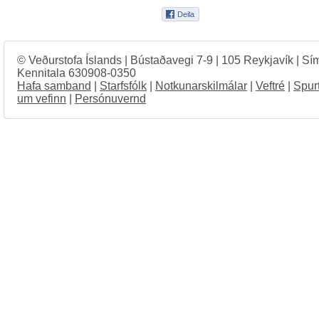
© Veðurstofa Íslands | Bústaðavegi 7-9 | 105 Reykjavík | Sí
Kennitala 630908-0350
Hafa samband
|
Starfsfólk
|
Notkunarskilmálar
|
Veftré
|
Spur
um vefinn
|
Persónuvernd