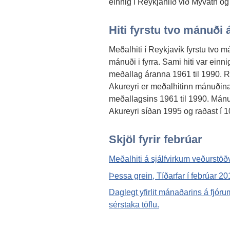
einnig í Reykjahlíð við Mývatn og
Hiti fyrstu tvo mánuði 
Meðalhiti í Reykjavík fyrstu tvo m
mánuði i fyrra. Sami hiti var einni
meðallag áranna 1961 til 1990. Rað
Akureyri er meðalhitinn mánuðina 
meðallagsins 1961 til 1990. Mánuð
Akureyri síðan 1995 og raðast í 
Skjöl fyrir febrúar
Meðalhiti á sjálfvirkum veðurstöð
Þessa grein, Tíðarfar í febrúar 2
Daglegt yfirlit mánaðarins á fj
sérstaka töflu.