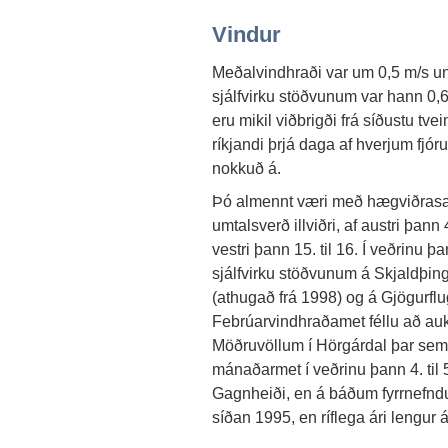
Vindur
Meðalvindhraði var um 0,5 m/s un
sjálfvirku stöðvunum var hann 0,6
eru mikil viðbrigði frá síðustu t
ríkjandi þrjá daga af hverjum fjó
nokkuð á.
Þó almennt væri með hægviðrasa
umtalsverð illviðri, af austri þann
vestri þann 15. til 16. Í veðrinu þ
sjálfvirku stöðvunum á Skjaldþin
(athugað frá 1998) og á Gjögurflu
Febrúarvindhraðamet féllu að auk
Möðruvöllum í Hörgárdal þar sem a
mánaðarmet í veðrinu þann 4. til 5
Gagnheiði, en á báðum fyrrnefndu
síðan 1995, en ríflega ári lengur 