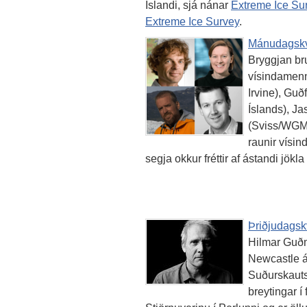
Íslandi, sjá nánar
Extreme Ice Sur
Extreme Ice Survey
.
Mánudagskvö
Bryggjan br
vísindamenni
Irvine), Guð
Íslands), 
(Sviss/WGMS
raunir vísi
segja okkur fréttir af ástandi jökla
Þriðjudagskv
Hilmar Guðm
Newcastle á 
Suðurskauts
breytingar í 