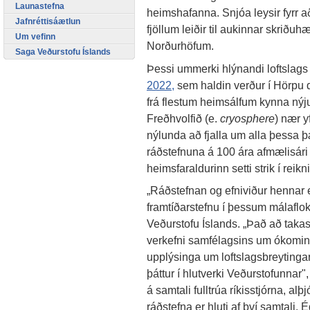
Launastefna
heimshafanna. Snjóa leysir fyrr a
Jafnréttisáætlun
fjöllum leiðir til aukinnar skriðuh
Um vefinn
Norðurhöfum.
Saga Veðurstofu Íslands
Þessi ummerki hlýnandi loftslags
2022,
sem haldin verður í Hörpu
frá flestum heimsálfum kynna nýj
Freðhvolfið (e.
cryosphere
) nær yf
nýlunda að fjalla um alla þessa þ
ráðstefnuna á 100 ára afmælisári
heimsfaraldurinn setti strik í reikn
„Ráðstefnan og efniviður hennar e
framtíðarstefnu í þessum málaflokk
Veðurstofu Íslands. „Það að takast
verkefni samfélagsins um ókomin 
upplýsinga um loftslagsbreytingar 
þáttur í hlutverki Veðurstofunnar"
á samtali fulltrúa ríkisstjórna, a
ráðstefna er hluti af því samtali.