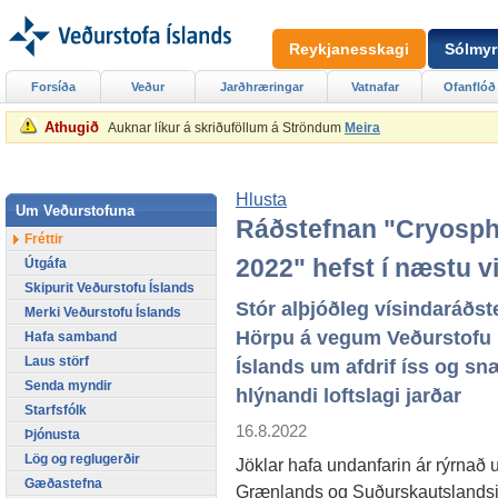
Reykjanesskagi
Sólmyr
Forsíða
Veður
Jarðhræringar
Vatnafar
Ofanflóð
Athugið
Auknar líkur á skriðuföllum á Ströndum
Meira
Hlusta
Um Veðurstofuna
Ráðstefnan "Cryosph
Fréttir
2022" hefst í næstu v
Útgáfa
Skipurit Veðurstofu Íslands
Stór alþjóðleg vísindaráðste
Merki Veðurstofu Íslands
Hörpu á vegum Veðurstofu
Hafa samband
Laus störf
Íslands um afdrif íss og sn
Senda myndir
hlýnandi loftslagi jarðar
Starfsfólk
16.8.2022
Þjónusta
Lög og reglugerðir
Jöklar hafa undanfarin ár rýrnað u
Gæðastefna
Grænlands og Suðurskautslandsins