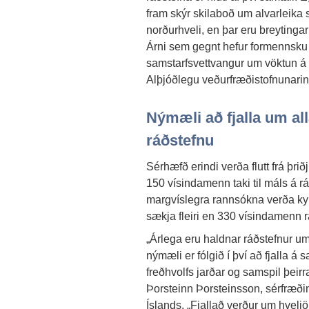
fram skýr skilaboð um alvarleika 
norðurhveli, en þar eru breytingar
Árni sem gegnt hefur formennsk
samstarfsvettvangur um vöktun á 
Alþjóðlegu veðurfræðistofnunari
Nýmæli að fjalla um all
ráðstefnu
Sérhæfð erindi verða flutt frá þrið
150 vísindamenn taki til máls á r
margvíslegra rannsókna verða ky
sækja fleiri en 330 vísindamenn 
„Árlega eru haldnar ráðstefnur um
nýmæli er fólgið í því að fjalla á
freðhvolfs jarðar og samspil þeirra
Þorsteinn Þorsteinsson, sérfræði
Íslands. „Fjallað verður um hveljök