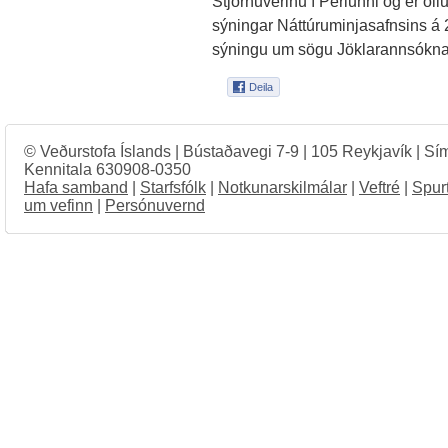
Stjörnuverinu í Perlunni og er öl
sýningar Náttúruminjasafnsins á
sýningu um sögu Jöklarannsókna
© Veðurstofa Íslands | Bústaðavegi 7-9 | 105 Reykjavík | Sí
Kennitala 630908-0350
Hafa samband
|
Starfsfólk
|
Notkunarskilmálar
|
Veftré
|
Spur
um vefinn
|
Persónuvernd