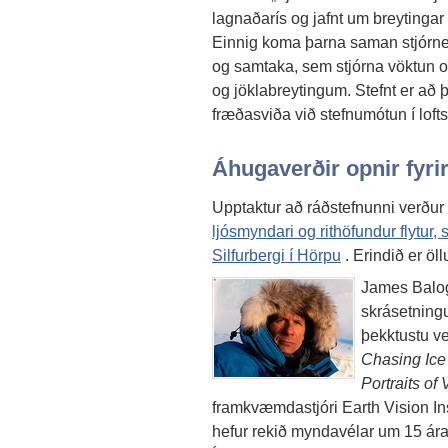
lagnaðarís og jafnt um breytingar 
Einnig koma þarna saman stjórne
og samtaka, sem stjórna vöktun og
og jöklabreytingum. Stefnt er að 
fræðasviða við stefnumótun í loft
Áhugaverðir opnir fyri
Upptaktur að ráðstefnunni verðu
ljósmyndari og rithöfundur flytur,
Silfurbergi í Hörpu
. Erindið er öl
James Balog
skrásetning
þekktustu v
Chasing Ic
Portraits of
framkvæmdastjóri Earth Vision In
hefur rekið myndavélar um 15 ára 