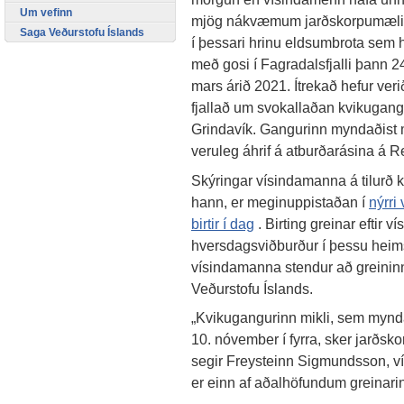
Um vefinn
mjög nákvæmum jarðskorpumæl
Saga Veðurstofu Íslands
í þessari hrinu eldsumbrota sem h
með gosi í Fagradalsfjalli þann 2
mars árið 2021. Ítrekað hefur veri
fjallað um svokallaðan kvikugang
Grindavík. Gangurinn myndaðist m
veruleg áhrif á atburðarásina á 
Skýringar vísindamanna á tilurð k
hann, er meginuppistaðan í
nýrri
birtir í dag
. Birting greinar eftir 
hversdagsviðburður í þessu heims
vísindamanna stendur að greininn
Veðurstofu Íslands.
„Kvikugangurinn mikli, sem mynda
10. nóvember í fyrra, sker jarðsko
segir Freysteinn Sigmundsson, ví
er einn af aðalhöfundum greinari