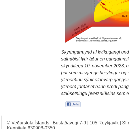
Skýringarmynd af kvikugangi undi
safnaðist fyrir áður en gangainn
skyndilega 10. nóvember 2023, u
þar sem misgengishreyfingar og 
yfirborðinu sýnir ofanvarp gangsi
yfirborð jarðar ef hann næði þanga
staðsetningu þversniðisins sem e
© Veðurstofa Íslands | Bústaðavegi 7-9 | 105 Reykjavík | Sí
Kennitala 630908-0350