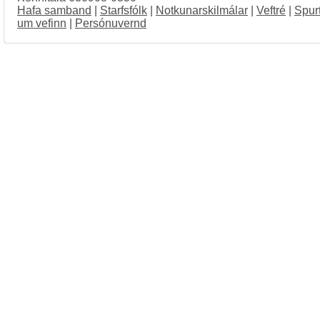
Hafa samband
|
Starfsfólk
|
Notkunarskilmálar
|
Veftré
|
Spur
um vefinn
|
Persónuvernd