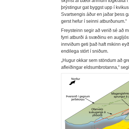
skýrist af bæði áhrifum togkrafta 
þrýstingur gat byggst upp í kviku
Svartsengis áður en jaðar þess gaf
gerst hefur í seinni atburðunum.“
Freysteinn segir að verið sé að 
fyrri atburði á svæðinu en augljó
innviðum geti það haft mikinn eyði
endilega stórt í sniðum.
„Hugur okkar sem stöndum að grein
afleiðingar eldsumbrotanna,“ segi