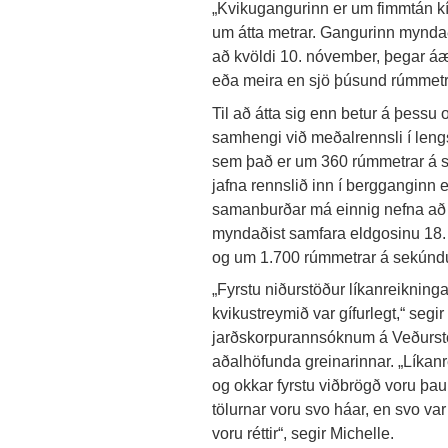
„Kvikugangurinn er um fimmtán k
um átta metrar. Gangurinn myndað
að kvöldi 10. nóvember, þegar áæt
eða meira en sjö þúsund rúmmetr
Til að átta sig enn betur á þessu
samhengi við meðalrennsli í lengst
sem það er um 360 rúmmetrar á sek
jafna rennslið inn í bergganginn e
samanburðar má einnig nefna að 
myndaðist samfara eldgosinu 18
og um 1.700 rúmmetrar á sekúndu 
„Fyrstu niðurstöður líkanreikning
kvikustreymið var gífurlegt,“ segir
jarðskorpurannsóknum á Veðursto
aðalhöfunda greinarinnar. „Líka
og okkar fyrstu viðbrögð voru þau
tölurnar voru svo háar, en svo va
voru réttir“, segir Michelle.