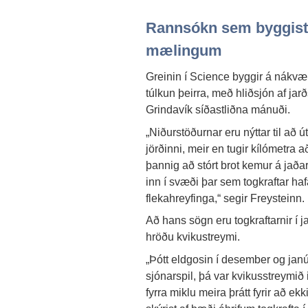
Rannsókn sem byggis
mælingum
Greinin í Science byggir á nák
túlkun þeirra, með hliðsjón af jarð
Grindavík síðastliðna mánuði.
„Niðurstöðurnar eru nýttar til að 
jörðinni, meir en tugir kílómetra
þannig að stórt brot kemur á jaða
inn í svæði þar sem togkraftar haf
flekahreyfinga,“ segir Freysteinn.
Að hans sögn eru togkraftarnir í ja
hröðu kvikustreymi.
„Þótt eldgosin í desember og janú
sjónarspil, þá var kvikusstreymið
fyrra miklu meira þrátt fyrir að ekk