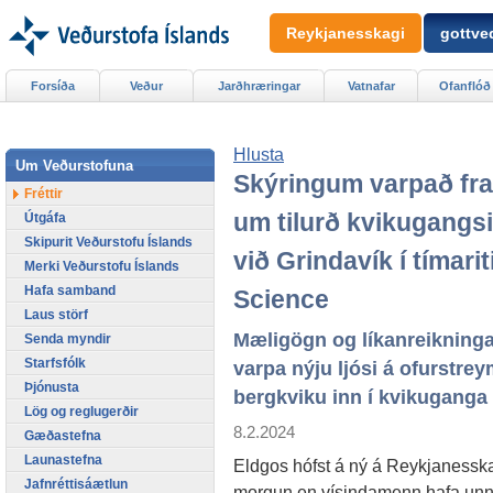
Reykjanesskagi
gottved
Forsíða
Veður
Jarðhræringar
Vatnafar
Ofanflóð
Hlusta
Um Veðurstofuna
Skýringum varpað fr
Fréttir
um tilurð kvikugangs
Útgáfa
Skipurit Veðurstofu Íslands
við Grindavík í tímari
Merki Veðurstofu Íslands
Hafa samband
Science
Laus störf
Mæligögn og líkanreikninga
Senda myndir
Starfsfólk
varpa nýju ljósi á ofurstrey
Þjónusta
bergkviku inn í kvikuganga
Lög og reglugerðir
8.2.2024
Gæðastefna
Launastefna
Eldgos hófst á ný á Reykjanessk
Jafnréttisáætlun
morgun en vísindamenn hafa unn