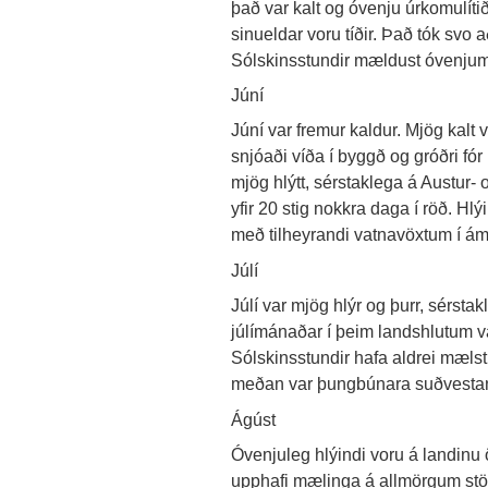
það var kalt og óvenju úrkomulítið 
sinueldar voru tíðir. Það tók svo 
Sólskinsstundir mældust óvenjum
Júní
Júní var fremur kaldur. Mjög kalt v
snjóaði víða í byggð og gróðri fór
mjög hlýtt, sérstaklega á Austur- 
yfir 20 stig nokkra daga í röð. Hlý
með tilheyrandi vatnavöxtum í á
Júlí
Júlí var mjög hlýr og þurr, sérsta
júlímánaðar í þeim landshlutum v
Sólskinsstundir hafa aldrei mælst
meðan var þungbúnara suðvestanla
Ágúst
Óvenjuleg hlýindi voru á landinu ö
upphafi mælinga á allmörgum stöð