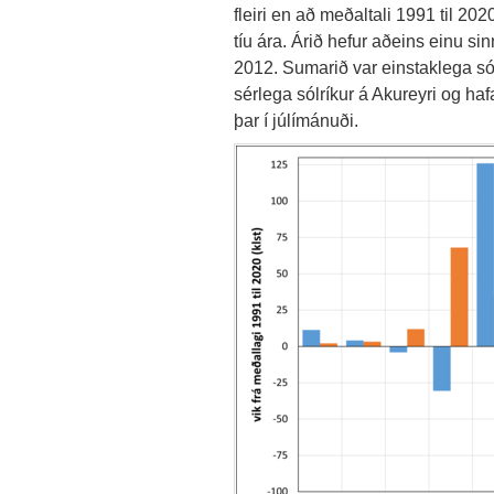
fleiri en að meðaltali 1991 til 202
tíu ára. Árið hefur aðeins einu sin
2012. Sumarið var einstaklega sólr
sérlega sólríkur á Akureyri og ha
þar í júlímánuði.