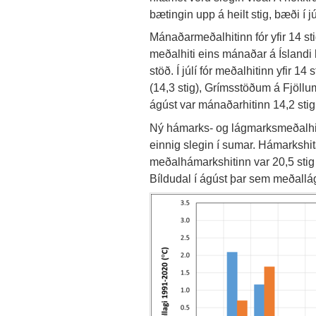
bætingin upp á heilt stig, bæði í j
Mánaðarmeðalhitinn fór yfir 14 s
meðalhiti eins mánaðar á Íslandi ha
stöð. Í júlí fór meðalhitinn yfir 14 
(14,3 stig), Grímsstöðum á Fjöllum
ágúst var mánaðarhitinn 14,2 stig
Ný hámarks- og lágmarksmeðalhit
einnig slegin í sumar. Hámarkshit
meðalhámarkshitinn var 20,5 stig
Bíldudal í ágúst þar sem meðallág