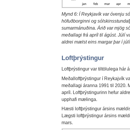
Mynd 6: Í Reykjavík var óvenju só
höfuðborginni og sólskinsstundafj
sumarmánuðina. Árið var mjög sólrí
meðallagi frá apríl til ágúst. Júlí
aldrei mælst eins margar þar í jú
Loftþrýstingur
Loftþrýstingur var tiltölulega hár á
Meðalloftþrýstingur í Reykajvík v
meðallagi áranna 1991 til 2020. M
apríl. Loftþrýstingurinn hefur aldr
upphafi mælinga.
Hæsti loftþrýstingur ársins mældis
Lægsti loftþrýstingur ársins mæld
mars.