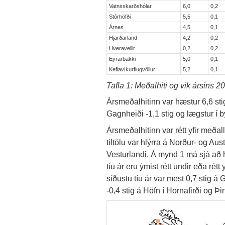
Vatnsskarðshólar
6,0
0,2
Stórhöfði
5,5
0,1
Árnes
4,5
0,1
Hjarðarland
4,2
0,2
Hveravellir
0,2
0,2
Eyrarbakki
5,0
0,1
Keflavíkurflugvöllur
5,2
0,1
Tafla 1: Meðalhiti og vik ársins
Ársmeðalhitinn var hæstur 6,6 sti
Gagnheiði -1,1 stig og lægstur í b
Ársmeðalhitinn var rétt yfir meðal
tiltölu var hlýrra á Norður- og Aus
Vesturlandi. Á mynd 1 má sjá að h
tíu ár eru ýmist rétt undir eða rétt
síðustu tíu ár var mest 0,7 stig á 
-0,4 stig á Höfn í Hornafirði og Þ