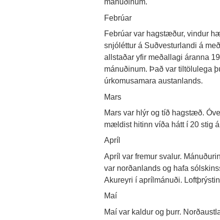
mánuðinum.
Febrúar
Febrúar var hagstæður, vindur hæg
snjóléttur á Suðvesturlandi á með
allstaðar yfir meðallagi áranna 199
mánuðinum. Það var tiltölulega þ
úrkomusamara austanlands.
Mars
Mars var hlýr og tíð hagstæð. Óven
mældist hitinn víða hátt í 20 stig 
Apríl
Apríl var fremur svalur. Mánuðuri
var norðanlands og hafa sólskinss
Akureyri í aprílmánuði. Loftþrýst
Maí
Maí var kaldur og þurr. Norðaustlæ