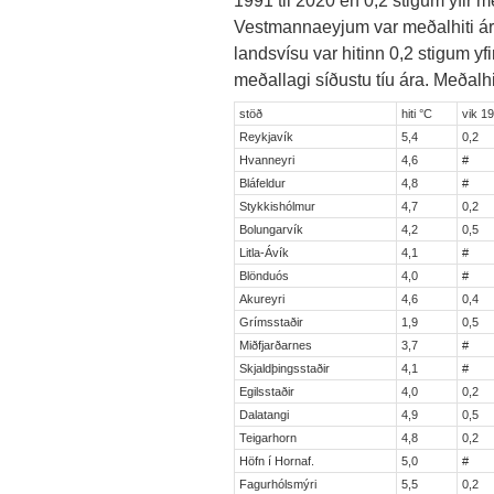
Vestmannaeyjum var meðalhiti ársin
landsvísu var hitinn 0,2 stigum yfi
meðallagi síðustu tíu ára. Meðalhit
stöð
hiti °C
vik 1
Reykjavík
5,4
0,2
Hvanneyri
4,6
#
Bláfeldur
4,8
#
Stykkishólmur
4,7
0,2
Bolungarvík
4,2
0,5
Litla-Ávík
4,1
#
Blönduós
4,0
#
Akureyri
4,6
0,4
Grímsstaðir
1,9
0,5
Miðfjarðarnes
3,7
#
Skjaldþingsstaðir
4,1
#
Egilsstaðir
4,0
0,2
Dalatangi
4,9
0,5
Teigarhorn
4,8
0,2
Höfn í Hornaf.
5,0
#
Fagurhólsmýri
5,5
0,2