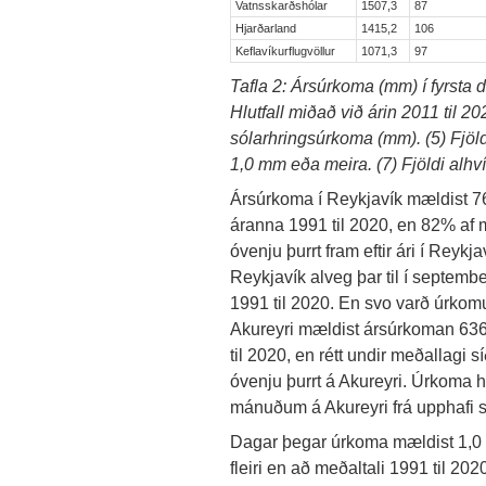
Vatnsskarðshólar
1507,3
87
Hjarðarland
1415,2
106
Keflavíkurflugvöllur
1071,3
97
Tafla 2: Ársúrkoma (mm) í fyrsta d
Hlutfall miðað við árin 2011 til 20
sólarhringsúrkoma (mm). (5) Fjö
1,0 mm eða meira. (7) Fjöldi alhví
Ársúrkoma í Reykjavík mældist 
áranna 1991 til 2020, en 82% af 
óvenju þurrt fram eftir ári í Reykj
Reykjavík alveg þar til í septe
1991 til 2020. En svo varð úrkomu
Akureyri mældist ársúrkoman 63
til 2020, en rétt undir meðallagi sí
óvenju þurrt á Akureyri. Úrkoma h
mánuðum á Akureyri frá upphafi 
Dagar þegar úrkoma mældist 1,0 
fleiri en að meðaltali 1991 til 20