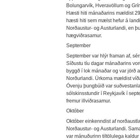
Bolungarvík, Hveravöllum og Gríms
Hæsti hiti mánaðarins mældist 29,
hæsti hiti sem mælst hefur á landi
Norðaustur- og Austurlandi, en 
hægviðrasamur.
September
September var hlýr framan af, sé
Síðustu tíu dagar mánaðarins voru 
byggð í lok mánaðar og var jörð 
Norðurlandi. Úrkoma mældist víða
Óvenju þungbúið var suðvestanla
sólskinsstundir í Reykjavík í se
fremur illviðrasamur.
Október
Október einkenndist af norðaust
Norðaustur- og Austurlandi. Sam
var mánuðurinn tiltölulega kaldur 