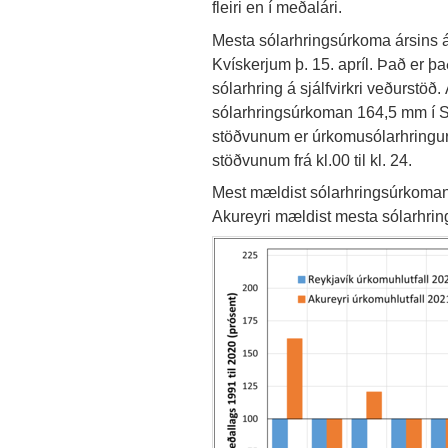
fleiri en í meðalári.
Mesta sólarhringsúrkoma ársins á
Kvískerjum þ. 15. apríl. Það er 
sólarhring á sjálfvirkri veðurstö
sólarhringsúrkoman 164,5 mm í Sk
stöðvunum er úrkomusólarhringurinn 
stöðvunum frá kl.00 til kl. 24.
Mest mældist sólarhringsúrkoman
Akureyri mældist mesta sólarhrin