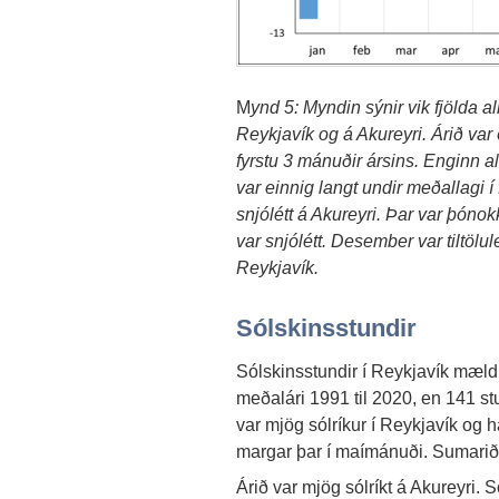
M
ynd 5: Myndin sýnir vik fjölda al
Reykjavík og á Akureyri. Árið var 
fyrstu 3 mánuðir ársins. Enginn al
var einnig langt undir meðallagi í
snjólétt á Akureyri.
Þar var þónokku
var snjólétt. Desember var tiltölul
Reykjavík.
Sólskinsstundir
Sólskinsstundir í Reykjavík mæld
meðalári 1991 til 2020, en 141 stu
var mjög sólríkur í Reykjavík og 
margar þar í maímánuði. Sumarið 
Árið var mjög sólríkt á Akureyri.