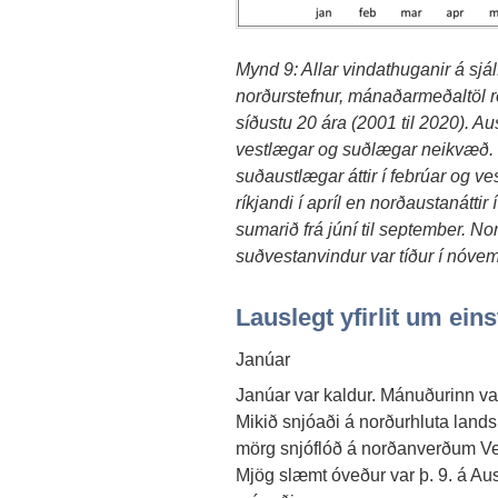
Mynd 9: Allar vindathuganir á sjál
norðurstefnur, mánaðarmeðaltöl 
síðustu 20 ára (200
1
til 20
20
). Au
vestlægar og suðlægar neikvæð.
suðaustlægar áttir í febrúar og ve
ríkjandi í apríl en norðaustanáttir 
sumarið frá júní til september. Nor
suðvestanvindur var tíður í nóvem
Lauslegt yfirlit um ei
Janúar
Janúar var kaldur. Mánuðurinn var
Mikið snjóaði á norðurhluta lands
mörg snjóflóð á norðanverðum Ve
Mjög slæmt óveður var þ. 9. á Aust