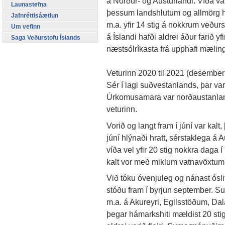
á Norður- og Austurlandi. Víða va
Launastefna
þessum landshlutum og allmörg hi
Jafnréttisáætlun
m.a. yfir 14 stig á nokkrum veðu
Um vefinn
á Íslandi hafði aldrei áður farið yf
Saga Veðurstofu Íslands
næstsólríkasta frá upphafi mæling
Veturinn 2020 til 2021 (desember
Sér í lagi suðvestanlands, þar var t
Úrkomusamara var norðaustanlands
veturinn.
Vorið og langt fram í júní var kalt, 
júní hlýnaði hratt, sérstaklega á 
víða vel yfir 20 stig nokkra daga í
kalt vor með miklum vatnavöxtum
Við tóku óvenjuleg og nánast ósli
stóðu fram í byrjun september. S
m.a. á Akureyri, Egilsstöðum, Da
þegar hámarkshiti mældist 20 sti