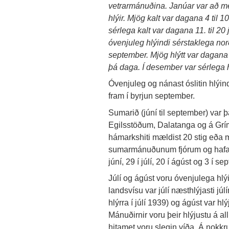
vetrarmánuðina. Janúar var að me
hlýir. Mjög kalt var dagana 4 til 1
sérlega kalt var dagana 11. til 20
óvenjuleg hlýindi sérstaklega no
september. Mjög hlýtt var dagana 2
þá daga. Í desember var sérlega 
Óvenjuleg og nánast óslitin hlýind
fram í byrjun september.
Sumarið (júní til september) var 
Egilsstöðum, Dalatanga og á Grí
hámarkshiti mældist 20 stig eða m
sumarmánuðunum fjórum og hafa slík
júní, 29 í júlí, 20 í ágúst og 3 í se
Júlí og ágúst voru óvenjulega hlýi
landsvísu var júlí næsthlýjasti j
hlýrra í júlí 1939) og ágúst var h
Mánuðirnir voru þeir hlýjustu á 
hitamet voru slegin víða. Á nokkr