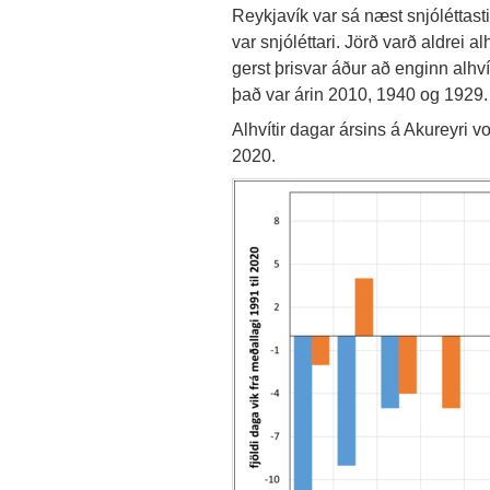
Reykjavík var sá næst snjóléttast
var snjóléttari. Jörð varð aldrei a
gerst þrisvar áður að enginn alhví
það var árin 2010, 1940 og 1929.
Alhvítir dagar ársins á Akureyri vo
2020.