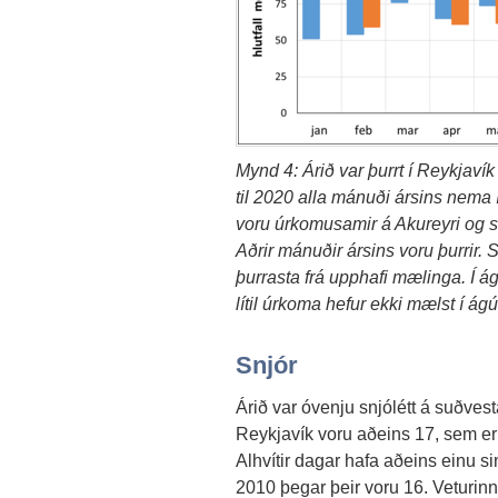
Mynd 4: Árið var þurrt í Reykjav
til 2020 alla mánuði ársins nema
voru úrkomusamir á Akureyri og s
Aðrir mánuðir ársins voru þurrir. S
þurrasta frá upphafi mælinga. Í 
lítil úrkoma hefur ekki mælst í ág
Snjór
Árið var óvenju snjólétt á suðvest
Reykjavík voru aðeins 17, sem er 
Alhvítir dagar hafa aðeins einu si
2010 þegar þeir voru 16. Veturinn