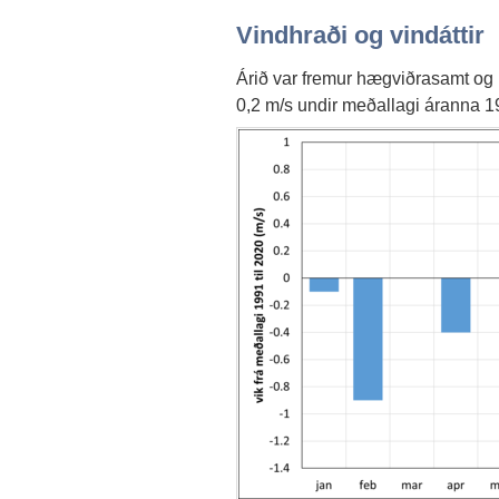
Vindhraði og vindáttir
Árið var fremur hægviðrasamt og il
0,2 m/s undir meðallagi áranna 19