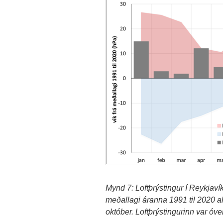
Mynd 7: Loftþrýstingur í Reykjavík 
meðallagi áranna 1991 til 2020 a
október. Loftþrýstingurinn var óve