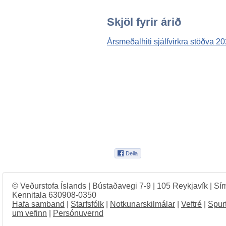
Skjöl fyrir árið
Ársmeðalhiti sjálfvirkra stöðva 20
© Veðurstofa Íslands | Bústaðavegi 7-9 | 105 Reykjavík | Sí
Kennitala 630908-0350
Hafa samband
|
Starfsfólk
|
Notkunarskilmálar
|
Veftré
|
Spur
um vefinn
|
Persónuvernd