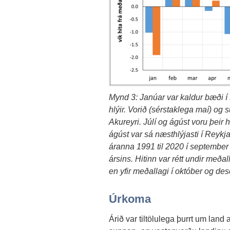
Mynd 3: Janúar var kaldur bæði í
hlýir. Vorið (sérstaklega maí) og
Akureyri. Júlí og ágúst voru þeir 
ágúst var sá næsthlýjasti í Reykja
áranna 1991 til 2020 í september
ársins. Hitinn var rétt undir með
en yfir meðallagi í október og de
Úrkoma
Árið var tiltölulega þurrt um land 