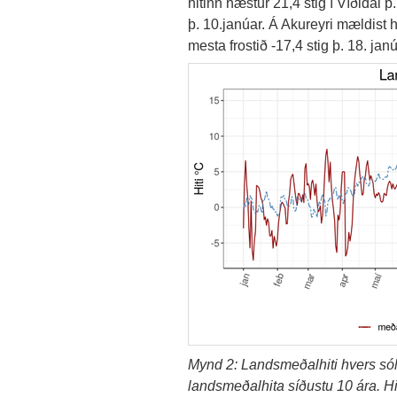
hitinn hæstur 21,4 stig í Víðidal þ.
þ. 10.janúar. Á Akureyri mældist hæ
mesta frostið -17,4 stig þ. 18. janú
Mynd 2: Landsmeðalhiti hvers sól
landsmeðalhita síðustu 10 ára. Hit