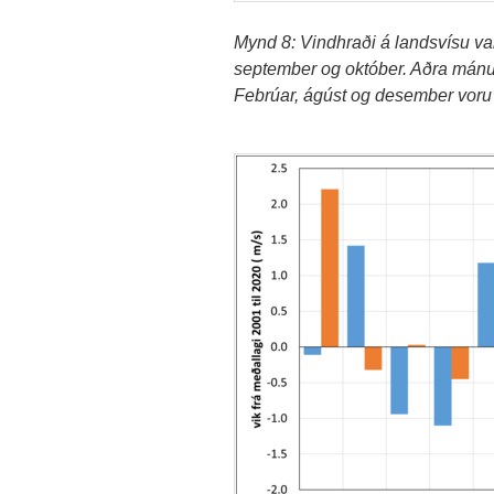
Mynd 8: Vindhraði á landsvísu var 
september og október. Aðra mánuði
Febrúar, ágúst og desember voru