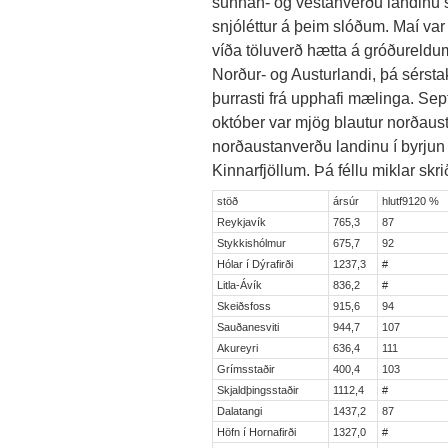
sunnan- og vestanverðu landinu s
snjóléttur á þeim slóðum. Maí var
víða töluverð hætta á gróðureldum.
Norður- og Austurlandi, þá sérst
þurrasti frá upphafi mælinga. Se
október var mjög blautur norðaust
norðaustanverðu landinu í byrjun 
Kinnarfjöllum. Þá féllu miklar skri
stöð
ársúr
hlutf9120 %
Reykjavík
765,3
87
Stykkishólmur
675,7
92
Hólar í Dýrafirði
1237,3
#
Litla-Ávík
836,2
#
Skeiðsfoss
915,6
94
Sauðanesviti
944,7
107
Akureyri
636,4
111
Grímsstaðir
400,4
103
Skjaldþingsstaðir
1112,4
#
Dalatangi
1437,2
87
Höfn í Hornafirði
1327,0
#