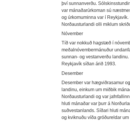
því sunnanverðu. Sólskinsstundir 
var mánaðarúrkoman sú næstmesta
og úrkomuminna var í Reykjavík.
Norðausturlandi olli miklum skrið
Nóvember
Tíð var nokkuð hagstæð í nóvemb
meðalnóvembermánuður undanfari
sunnan- og vestanverðu landinu. 
Reykjavík síðan árið 1993.
Desember
Desember var hægviðrasamur og tíð
landinu, einkum um miðbik mánaða
Norðausturlandi og var jafnfallin
hluti mánaðar var þurr á Norður
suðvestanlands. Síðari hluti mán
og kviknuðu víða gróðureldar um 