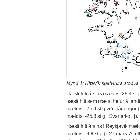
Mynd 1: Hitavik sjálfvirkra stöðva
Hæsti hiti ársins mældist 29,4 sti
hæsti hiti sem mælst hefur á land
mældist -25,4 stig við Hágöngur þ.
mældist -25,3 stig í Svartárkoti þ. 
Hæsti hiti ársins í Reykjavík mældi
mældist -9,8 stig þ. 27.mars. Af