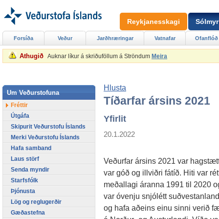
Reykjanesskagi
Sólmyr
Forsíða
Veður
Jarðhræringar
Vatnafar
Ofanflóð
Athugið
Auknar líkur á skriðuföllum á Ströndum
Meira
Hlusta
Um Veðurstofuna
Tíðarfar ársins 2021
Fréttir
Útgáfa
Yfirlit
Skipurit Veðurstofu Íslands
20.1.2022
Merki Veðurstofu Íslands
Hafa samband
Laus störf
Veðurfar ársins 2021 var hagstætt,
Senda myndir
var góð og illviðri fátíð. Hiti var rétt
Starfsfólk
meðallagi áranna 1991 til 2020 og 
Þjónusta
var óvenju snjólétt suðvestanland
Lög og reglugerðir
og hafa aðeins einu sinni verið fær
Gæðastefna