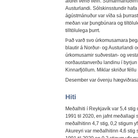
aldrei verið fleiri. Sumarmánuðirni
Austurlandi. Sólskinsstundir hafa 
ágústmánuður var víða sá þurras
meðan var þungbúnara og tiltölu
tilltölulega þurrt.
Það varð svo úrkomusamara þegar
blautir á Norður- og Austurlandi
úrkomusamir suðvestan- og vestan
norðaustanverðu landinu í byrjun 
Kinnarfjöllum. Miklar skriður féllu
Desember var óvenju hægviðrasamur
Hiti
Meðalhiti í Reykjavík var 5,4 stig
1991 til 2020, en jafnt meðallagi s
meðalhitinn 4,7 stig, 0,2 stigum y
Akureyri var meðalhitinn 4,6 stig
1991 til 2020 en 0,2 stigum yfir m