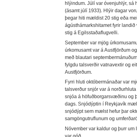
hlýindum. Júlí var óvenjuhlýr, sá 
(ásamt júlí 1933). Hlýir dagar voru 
þegar hiti mældist 20 stig eða me
ágústhámarkshitamet fyrir landið 
stig á Egilsstaðaflugvelli.
September var mjög úrkomusamur 
úrkomusamt var á Austfjörðum og
með blautari septembermánuðum 
fylgdu talsverðir vatnavextir og e
Austfjörðum.
Fyrri hluti októbermánaðar var mjö
talsverður snjór var á norðurhluta
snjóa á höfuðborgarsvæðinu og þar
dags. Snjódýptin í Reykjavík mæ
snjódýpt sem mælst hefur þar okt
samgöngutruflunum og umferðarön
Nóvember var kaldur og þurr um l
var góð.