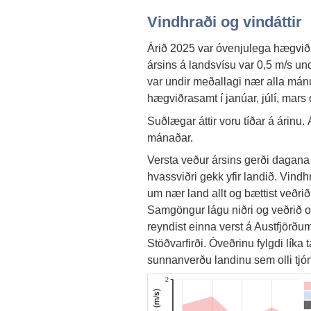
Vindhraði og vindáttir
Árið 2025 var óvenjulega hægviðra
ársins á landsvísu var 0,5 m/s un
var undir meðallagi nær alla mánu
hægviðrasamt í janúar, júlí, mars
Suðlægar áttir voru tíðar á árinu.
mánaðar.
Versta veður ársins gerði dagana 
hvassviðri gekk yfir landið. Vind
um nær land allt og bættist veðrið
Samgöngur lágu niðri og veðrið ol
reyndist einna verst á Austfjörðum
Stöðvarfirði. Óveðrinu fylgdi líka
sunnanverðu landinu sem olli tjón