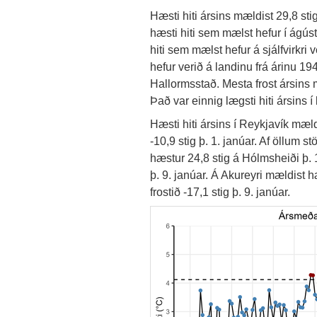
Hæsti hiti ársins mældist 29,8 sti
hæsti hiti sem mælst hefur í ágúst
hiti sem mælst hefur á sjálfvirkri
hefur verið á landinu frá árinu 194
Hallormsstað. Mesta frost ársins m
Það var einnig lægsti hiti ársins í
Hæsti hiti ársins í Reykjavík mældi
-10,9 stig þ. 1. janúar. Af öllum
hæstur 24,8 stig á Hólmsheiði þ. 14
þ. 9. janúar. Á Akureyri mældist hæs
frostið -17,1 stig þ. 9. janúar.