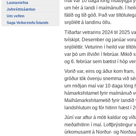
maí var 10 daga löng hitabylgja y
Launastefna
um hér á landi í maímánuði. Í heil
Jafnréttisáætlun
fátíð og tíð góð. Það var tiltölulega
Um vefinn
snjólétt á landinu öllu.
Saga Veðurstofu Íslands
Tíðarfar vetrarins 2024 til 2025 
tvískipt. Desember og janúar voru
snjóléttir. Veturinn í heild var ti
var þó um illviðri í febrúar. Miki
og 6. febrúar sem bætist í hóp ver
Vorið var, eins og áður kom fram, 
gróður tók óvenju snemma við sér 
um miðjan maí var 10 daga löng hi
hámarkshitamet fyrir maímánuð vo
Maíhámarkshitametið fyrir landið 
landshlutum og fór hitinn hæst í 26
Júní var aftur á móti kaldur og ví
meðalhitinn í maí. Loftþrýstingur
úrkomusamt á Norður- og Norðaust