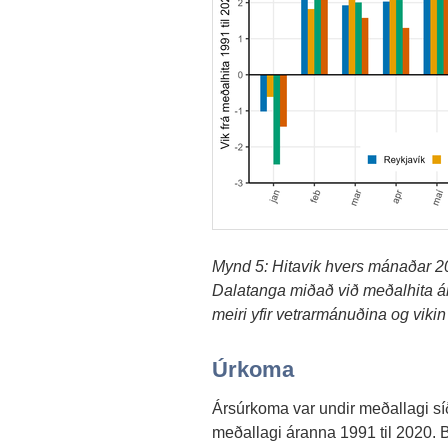
Mynd 5: Hitavik hvers mánaðar 20
Dalatanga miðað við meðalhita ára
meiri yfir vetrarmánuðina og vikin 
Úrkoma
Ársúrkoma var undir meðallagi síðu
meðallagi áranna 1991 til 2020. Bla