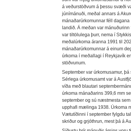
á veðurstöðvum á þessu svæði var 
júnímánuði, meðal annars á Akure
mánaðarúrkomunnar féll dagana 3.
landið. Á meðan var mánuðurinn ti
var tiltölulega þurr, nema í Stykk
meðalúrkoma áranna 1991 til 202
mánaðarúrkomunnar á einum degi (
úrkoma í meðallagi í Reykjavík e
stöðvunum.
September var úrkomusamur, þá s
Sérlega úrkomusamt var á Austfj
víða með blautari septembermán
úrkoma mánaðarins 399,6 mm sem
september og sú næstmesta sem m
upphafi mælinga 1938. Úrkoma mæ
Vætutíðinni í september fylgdu tal
skriður og grjóthrun, mest þá á Au
Síðustu þrír mánuðir ársins voru ti