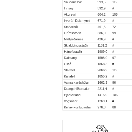
Sauðanesviti
993,5
112
Hrísey
592,9
#
Akureyri
604,2
105
Þverá í Dalsmynni
671,9
#
Staðarhóll
461,5
72
Grímsstaðir
386,0
99
Miðfjarðarnes
426,9
#
Skjaldþingsstaðir
1131,2
#
Hánefsstaðir
1909,0
#
Dalatangi
1598,9
97
Gilsá
1868,3
#
Stafafell
2066,9
119
Kálfafell
1855,2
#
Vatnsskarðshólar
1662,3
96
Drangshlíðardalur
2211,4
#
Hjarðarland
1415,9
106
Vogsósar
1269,1
#
Keflavíkurflugvöllur
976,8
88