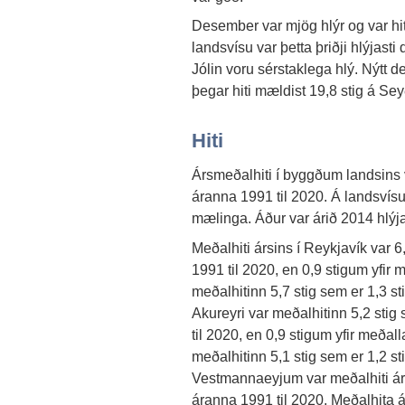
Desember var mjög hlýr og var hiti
landsvísu var þetta þriðji hlýjas
Jólin voru sérstaklega hlý. Nýtt 
þegar hiti mældist 19,8 stig á Sey
Hiti
Ársmeðalhiti í byggðum landsins va
áranna 1991 til 2020. Á landsvísu
mælinga. Áður var árið 2014 hlýja
Meðalhiti ársins í Reykjavík var 6,
1991 til 2020, en 0,9 stigum yfir m
meðalhitinn 5,7 stig sem er 1,3 s
Akureyri var meðalhitinn 5,2 stig 
til 2020, en 0,9 stigum yfir meðal
meðalhitinn 5,1 stig sem er 1,2 st
Vestmannaeyjum var meðalhiti ársi
áranna 1991 til 2020. Meðalhita árs