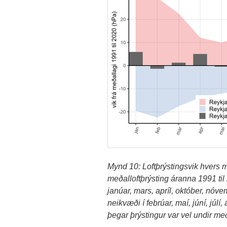
Mynd 10: Loftþrýstingsvik hvers 
meðalloftþrýsting áranna 1991 til 
janúar, mars, apríl, október, nó
neikvæði í febrúar, maí, júní, júlí
þegar þrýstingur var vel undir með