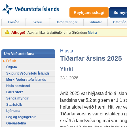
Reykjanesskagi
Sólmyr
Forsíða
Veður
Jarðhræringar
Vatnafar
Ofanflóð
Athugið
Auknar líkur á skriðuföllum á Ströndum
Meira
Hlusta
Um Veðurstofuna
Tíðarfar ársins 2025
Fréttir
Útgáfa
Yfirlit
Skipurit Veðurstofu Íslands
28.1.2026
Merki Veðurstofu Íslands
Hafa samband
Laus störf
Árið 2025 var hlýjasta árið á Ísl
Senda myndir
landsins var 5,2 stig sem er 1,1 s
Starfsfólk
hefur aldrei verið hærri. Hiti var 
Þjónusta
Tíðarfar vorsins var einstaklega g
Lög og reglugerðir
skráð á landsvísu og maí var lan
Gæðastefna