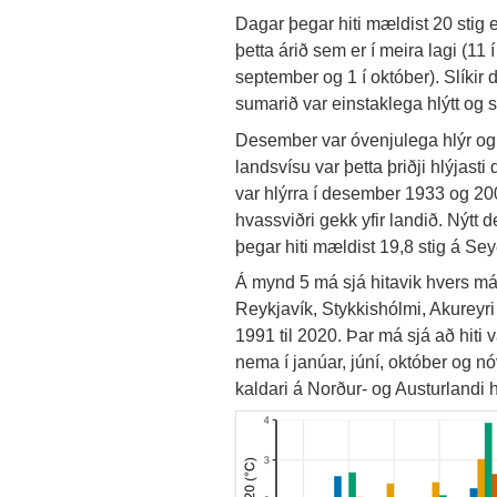
Dagar þegar hiti mældist 20 stig 
þetta árið sem er í meira lagi (11 í m
september og 1 í október). Slíkir 
sumarið var einstaklega hlýtt og s
Desember var óvenjulega hlýr og va
landsvísu var þetta þriðji hlýja
var hlýrra í desember 1933 og 20
hvassviðri gekk yfir landið. Nýtt 
þegar hiti mældist 19,8 stig á Sey
Á mynd 5 má sjá hitavik hvers m
Reykjavík, Stykkishólmi, Akureyr
1991 til 2020. Þar má sjá að hiti 
nema í janúar, júní, október og 
kaldari á Norður- og Austurlandi 