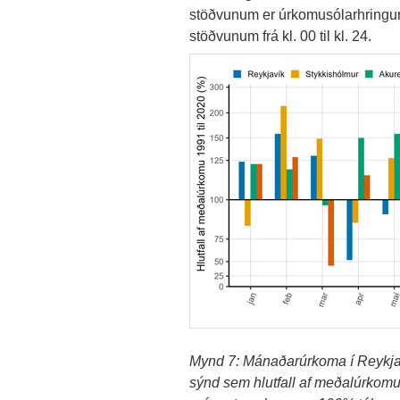
stöðvunum er úrkomusólarhringurinn 
stöðvunum frá kl. 00 til kl. 24.
Mynd 7: Mánaðarúrkoma í Reykjav
sýnd sem hlutfall af meðalúrkomu 