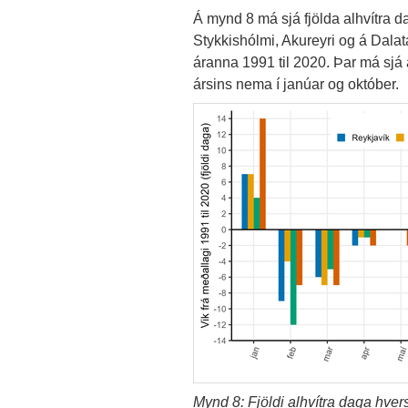
Á mynd 8 má sjá fjölda alhvítra d
Stykkishólmi, Akureyri og á Dalat
áranna 1991 til 2020. Þar má sjá 
ársins nema í janúar og október.
Mynd 8: Fjöldi alhvítra daga hver