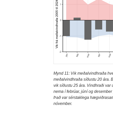
Mynd 11: Vik meðalvindhraða hve
meðalvindhraða síðustu 20 ára. 
vik síðustu 25 ára. Vindhraði var
nema í febrúar, júní og desember þ
Það var sérstaklega hægviðrasamt 
nóvember.