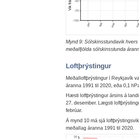
Mynd 9: Sólskinsstundavik hvers 
meðalfjölda sólskinsstunda árann
Loftþrýstingur
Meðalloftþrýstingur í Reykjavík va
áranna 1991 til 2020, eða 0,1 hPa 
Hæsti loftþrýstingur ársins á la
27. desember. Lægsti loftþrýstingu
febrúar.
Á mynd 10 má sjá loftþrýstingsvi
meðallag áranna 1991 til 2020.