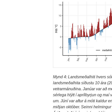
Mynd 4: Landsmeðalhiti hvers sól
landsmeðalhita síðustu 10 ára (201
vetrarmánuðina. Janúar var að me
sérlega hlýtt í aprílbyrjun og maí
um. Júní var aftur á móti kaldur en
miðjan október. Seinni helmingur