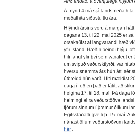
Árið endaði á óvenjulega hlýjum
Á mynd 4 má sjá landsmeðalhita h
meðalhita síðustu tíu ára.
Hlýindi ársins voru á margan hátt
dagana 13. til 22. maí 2025 er sá
orsakaðist af langvarandi hæð v
yfir Ísland. Hæðin beindi hlýju lo
hiti langt yfir því sem vanalegt er
um svipuð veðurskilyrði, var hita
hversu snemma árs hún átti sér s
útbreidd hún varð. Hiti mældist 2
daga í röð en það er fátítt að slí
helgina 17. til 18. maí. Þá daga f
helmingi allra veðurstöðva landsin
fjórum sinnum í þremur ólíkum lan
Egilsstaðaflugvelli þ. 15. maí. 
nánast öllum veðurstöðvum landsin
hér
.