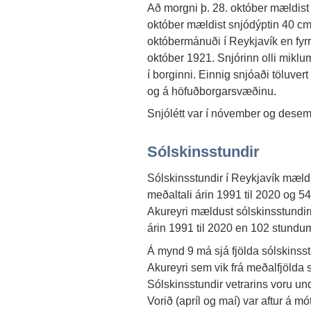
Að morgni þ. 28. október mældist j
október mældist snjódýptin 40 cm.
októbermánuði í Reykjavík en fyr
október 1921. Snjórinn olli mik
í borginni. Einnig snjóaði töluver
og á höfuðborgarsvæðinu.
Snjólétt var í nóvember og desem
Sólskinsstundir
Sólskinsstundir í Reykjavík mæld
meðaltali árin 1991 til 2020 og 54
Akureyri mældust sólskinsstundirn
árin 1991 til 2020 en 102 stundum 
Á mynd 9 má sjá fjölda sólskinss
Akureyri sem vik frá meðalfjölda 
Sólskinsstundir vetrarins voru un
Vorið (apríl og maí) var aftur á mó