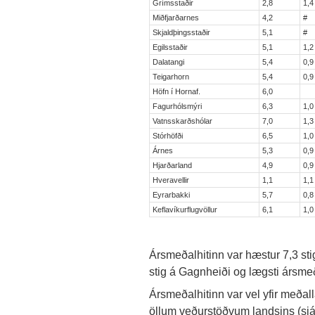
Grímsstaðir
2,8
1,4
Miðfjarðarnes
4,2
#
Skjaldþingsstaðir
5,1
#
Egilsstaðir
5,1
1,2
Dalatangi
5,4
0,9
Teigarhorn
5,4
0,9
Höfn í Hornaf.
6,0
Fagurhólsmýri
6,3
1,0
Vatnsskarðshólar
7,0
1,3
Stórhöfði
6,5
1,0
Árnes
5,3
0,9
Hjarðarland
4,9
0,9
Hveravellir
1,1
1,1
Eyrarbakki
5,7
0,8
Keflavíkurflugvöllur
6,1
1,0
Ársmeðalhitinn var hæstur 7,3 sti
stig á Gagnheiði og lægsti ársmeð
Ársmeðalhitinn var vel yfir meðall
öllum veðurstöðvum landsins (sjá 