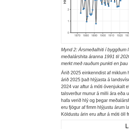
Mynd 2: Ársmeðalhiti í byggðum la
meðalárshita áranna 1991 til 2020
merkt með rauðum punkti en þau 
Árið 2025 einkenndist af miklum 
árið 2025 það hlýjasta á landsvís
2024 var aftur á móti óvenjukalt e
talsverður munur á milli ára eða um
hafa verið hlý og þegar meðalársh
eru fjögur af fimm hlýjustu árum l
Köldustu árin eru aftur á móti öll f