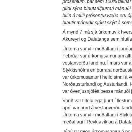
prósentum, þar sem 100% táknar
gildi sýna blautari/þurrari mánuði 
bilin á milli prósentusvæða eru ój
blautir mánuðir sjáist skýrt á sö
Á mynd 7 má sjá úrkomuvik hvers
Akureyri og Dalatanga sem hlutfa
Úrkoma var yfir meðallagi í janú
Febrúar var úrkomusamur um allt 
vestanverðu landinu. Í mars var 
Stykkishólmi en þurrara norðaust
var úrkomusamur í heild sinni á v
Norðausturlandi og Austurlandi. Þ
var óvenjusnjólétt þessa mánuði þ
Vorið var tiltölulega þurrt í fles
apríl var þurrt á vestanverðu lan
Úrkoma var yfir meðallagi í Stykk
meðallagi í Reykjavík og á Dalat
Júní var mjög úrkomusamur á no