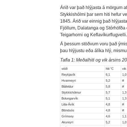
Árið var það hlýjasta á mörgum 
Stykkishólmi þar sem hiti hefur ver
1845. Árið var einnig það hlýjast
Fjöllum, Dalatanga og Stórhöfða 
Teigarhorni og Keflavíkurflugvelli.
Á þessum stöðvum voru það ýmis
þau hlýjustu eða álíka hlý, mismu
Tafla 1: Meðalhiti og vik ársins
stöð
hiti °C
vik
Reykjavík
6,1
1,0
Hvanneyri
5,2
#
Bláfeldur
5,8
#
Stykkishólmur
5,7
1,3
Bolungarvík
5,1
1,3
Litla-Ávík
4,8
#
Blönduós
4,8
#
Grímsey
4,6
1,1
Akureyri
5,2
1,0