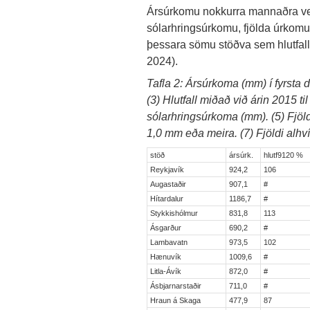
Ársúrkomu nokkurra mannaðra veð
sólarhringsúrkomu, fjölda úrkom
þessara sömu stöðva sem hlutfall 
2024).
Tafla 2: Ársúrkoma (mm) í fyrsta dá
(3) Hlutfall miðað við árin 2015 ti
sólarhringsúrkoma (mm). (5) Fjö
1,0 mm eða meira. (7) Fjöldi alhví
stöð
ársúrk.
hlutf9120 %
Reykjavík
924,2
106
Augastaðir
907,1
#
Hítardalur
1186,7
#
Stykkishólmur
831,8
113
Ásgarður
690,2
#
Lambavatn
973,5
102
Hænuvík
1009,6
#
Litla-Ávík
872,0
#
Ásbjarnarstaðir
711,0
#
Hraun á Skaga
477,9
87