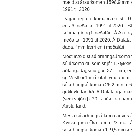
mældist ársúrkoman 1598,9 mm 
1991 til 2020.
Dagar þegar úrkoma mældist 1,0 mm
en að meðaltali 1991 til 2020. Í 
jafnmargir og í meðalári. Á Akureyr
meðaltali 1991 til 2020. Á Dala
daga, fimm færri en í meðalári.
Mest mældist sólarhringsúrkoman 
sú úrkoma öll sem snjór. Í Stykk
aðfangadagsmorgun 37,1 mm, en
og Vestfjörðum í jólahlýindunum.
sólarhringsúrkoman 26,2 mm þ. 6.
gekk yfir landið. Á Dalatanga m
(sem snjór) þ. 20. janúar, en þan
Austurland.
Mesta sólarhringsúrkoma ársins á
Kvískerjum í Öræfum þ. 23. maí.
sólarhringsúrkoman 119,5 mm á St