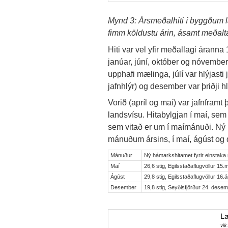
Mynd 3: Ársmeðalhiti í byggðum la
fimm köldustu árin, ásamt meðalta
Hiti var vel yfir meðallagi áranna
janúar, júní, október og nóvember
upphafi mælinga, júlí var hlýjast
jafnhlýr) og desember var þriðji 
Vorið (apríl og maí) var jafnframt
landsvísu. Hitabylgjan í maí, sem
sem vitað er um í maímánuði. Ný 
mánuðum ársins, í maí, ágúst og d
Mánuður
Ný hámarkshitamet fyrir einstaka
Maí
26,6 stig, Egilsstaðaflugvöllur 15
Ágúst
29,8 stig, Egilsstaðaflugvöllur 16
Desember
19,8 stig, Seyðisfjörður 24. dese