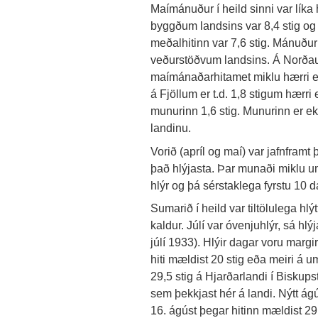
Maímánuður í heild sinni var líka h
byggðum landsins var 8,4 stig og f
meðalhitinn var 7,6 stig. Mánuðuri
veðurstöðvum landsins. Á Norðaus
maímánaðarhitamet miklu hærri e
á Fjöllum er t.d. 1,8 stigum hærri
munurinn 1,6 stig. Munurinn er e
landinu.
Vorið (apríl og maí) var jafnframt
það hlýjasta. Þar munaði miklu um
hlýr og þá sérstaklega fyrstu 10
Sumarið í heild var tiltölulega hlýt
kaldur. Júlí var óvenjuhlýr, sá hl
júlí 1933). Hlýir dagar voru margir 
hiti mældist 20 stig eða meiri á u
29,5 stig á Hjarðarlandi í Bisku
sem þekkjast hér á landi. Nýtt ágú
16. ágúst þegar hitinn mældist 29,