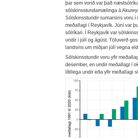
þar sem vorið var það næstsólríka
sólskinsstundamælinga á Akureyri 
Sólskinsstundir sumarsins voru í 
meðallagi í Reykjavík. Júní var þ
sólríkari. Í Reykjavík var sólskinss
undir í júlí og ágúst. Töluverð go
landsins um miðjan júlí vegna el
Sólskinsstundir voru yfir meðalla
desember, en undir meðallagi í ok
lítillega undir eða yfir meðallagi 