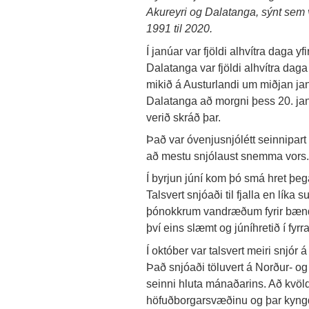
Akureyri og Dalatanga, sýnt sem v
1991 til 2020.
Í janúar var fjöldi alhvítra daga 
Dalatanga var fjöldi alhvítra daga
mikið á Austurlandi um miðjan ja
Dalatanga að morgni þess 20. ja
verið skráð þar.
Það var óvenjusnjólétt seinnipart 
að mestu snjólaust snemma vors.
Í byrjun júní kom þó smá hret þeg
Talsvert snjóaði til fjalla en líka
þónokkrum vandræðum fyrir bændur
því eins slæmt og júníhretið í fyrra
Í október var talsvert meiri snjór
Það snjóaði töluvert á Norður- og 
seinni hluta mánaðarins. Að kvöld
höfuðborgarsvæðinu og þar kyngdi 