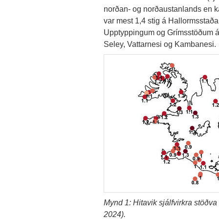
norðan- og norðaustanlands en kal
var mest 1,4 stig á Hallormsstaðahá
Upptyppingum og Grímsstöðum á Fj
Seley, Vattarnesi og Kambanesi.
Mynd 1: Hitavik sjálfvirkra stöðva
2024).