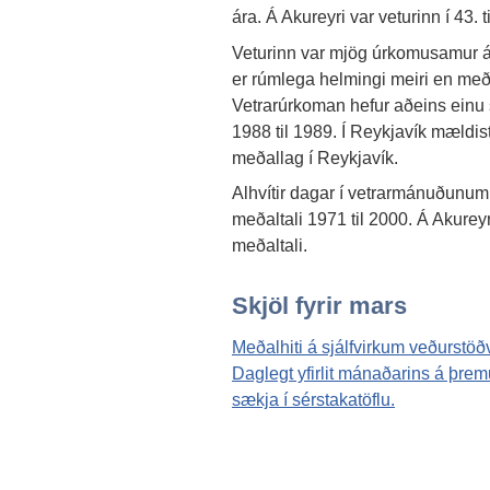
ára. Á Akureyri var veturinn í 43. 
Veturinn var mjög úrkomusamur 
er rúmlega helmingi meiri en með
Vetrarúrkoman hefur aðeins einu s
1988 til 1989. Í Reykjavík mæld
meðallag í Reykjavík.
Alhvítir dagar í vetrarmánuðunum f
meðaltali 1971 til 2000. Á Akureyri
meðaltali.
Skjöl fyrir mars
Meðalhiti á sjálfvirkum veðurstöð
Daglegt yfirlit mánaðarins á þr
sækja í sérstakatöflu.