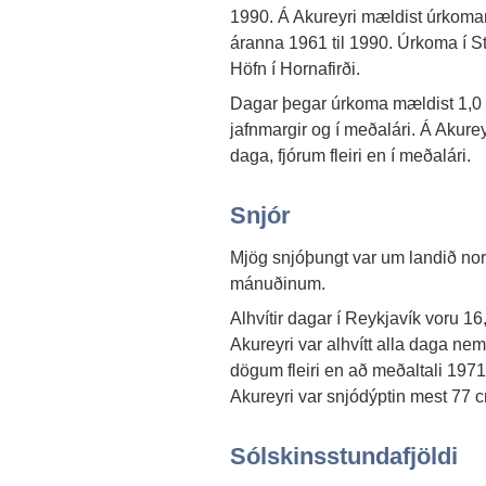
1990. Á Akureyri mældist úrkom
áranna 1961 til 1990. Úrkoma í 
Höfn í Hornafirði.
Dagar þegar úrkoma mældist 1,0 
jafnmargir og í meðalári. Á Akur
daga, fjórum fleiri en í meðalári.
Snjór
Mjög snjóþungt var um landið nor
mánuðinum.
Alhvítir dagar í Reykjavík voru 16,
Akureyri var alhvítt alla daga nem
dögum fleiri en að meðaltali 1971
Akureyri var snjódýptin mest 77 c
Sólskinsstundafjöldi