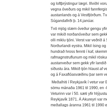
og loftþrýstingur lægri. Illviðri v
vegna óveðurs og mikil fannfergi
austanlands og á Vestfjörðum. Tvö s
Súgandafirði þ. 14.janúar.
Tvö mjög slæm óveður gengu yfir la
var mikið norðanóveður sem gekk 
olli miklu tjóni. Verst var veðrið
Norðurlandi eystra. Mikil ísing og
hundrað hross fennti í kaf, skem
rafmagnstruflunum og mikil rösk
austanveður sem gekk yfir landið þ
síðustu ára. Mikið tjón hlaust af
og á Faxaflóasvæðinu þar sem veð
Meðalhiti í Reykjavík í vetur var 
sömu mánaða 1961 til 1990, en -0,
Veturinn var í 50. sæti yfir hlýjus
Reykjavík 1871. Á Akureyri var með
meðallags áranna 1961 til 1990 en