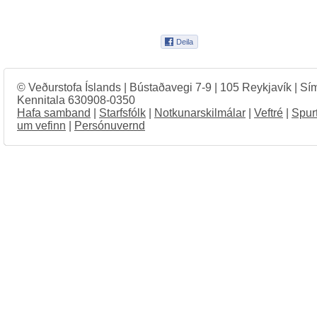
© Veðurstofa Íslands | Bústaðavegi 7-9 | 105 Reykjavík | Sí
Kennitala 630908-0350
Hafa samband
|
Starfsfólk
|
Notkunarskilmálar
|
Veftré
|
Spur
um vefinn
|
Persónuvernd