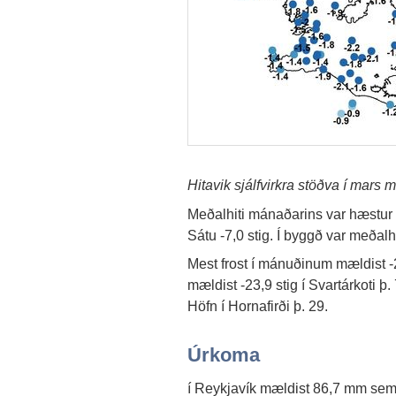
Hitavik sjálfvirkra stöðva í mars 
Meðalhiti mánaðarins var hæstur í
Sátu -7,0 stig. Í byggð var meðalhi
Mest frost í mánuðinum mældist -28
mældist -23,9 stig í Svartárkoti þ
Höfn í Hornafirði þ. 29.
Úrkoma
í Reykjavík mældist 86,7 mm sem