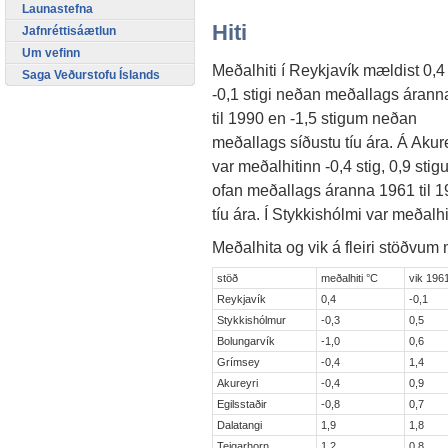
Launastefna
Hiti
Jafnréttisáætlun
Um vefinn
Meðalhiti í Reykjavík mældist 0,4 
Saga Veðurstofu Íslands
-0,1 stigi neðan meðallags áran
til 1990 en -1,5 stigum neðan
meðallags síðustu tíu ára. Á Akur
var meðalhitinn -0,4 stig, 0,9 sti
ofan meðallags áranna 1961 til 1
tíu ára. Í Stykkishólmi var meðalhit
Meðalhita og vik á fleiri stöðvum m
stöð
meðalhiti °C
vik 196
Reykjavík
0,4
-0,1
Stykkishólmur
-0,3
0,5
Bolungarvík
-1,0
0,6
Grímsey
-0,4
1,4
Akureyri
-0,4
0,9
Egilsstaðir
-0,8
0,7
Dalatangi
1,9
1,8
Teigarhorn
1,2
0,8