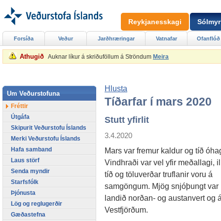
Reykjanesskagi
Sólmyr
Forsíða
Veður
Jarðhræringar
Vatnafar
Ofanflóð
Athugið
Auknar líkur á skriðuföllum á Ströndum
Meira
Hlusta
Um Veðurstofuna
Tíðarfar í mars 2020
Fréttir
Útgáfa
Stutt yfirlit
Skipurit Veðurstofu Íslands
3.4.2020
Merki Veðurstofu Íslands
Hafa samband
Mars var fremur kaldur og tíð óh
Laus störf
Vindhraði var vel yfir meðallagi, ill
Senda myndir
tíð og töluverðar truflanir voru á
Starfsfólk
samgöngum. Mjög snjóþungt var
Þjónusta
landið norðan- og austanvert og 
Lög og reglugerðir
Vestfjörðum.
Gæðastefna