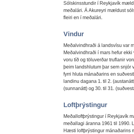
Sólskinsstundir í Reykjavík mældu
meðalári. Á Akureyri mældust sól
fleiri en í meðalári.
Vindur
Meðalvindhraði á landsvísu var mi
Meðalvindhraði í mars hefur ekki v
voru tíð og töluverðar truflanir 
þeim landshlutum þar sem snjór va
fyrri hluta mánaðarins en suðvest
landinu dagana 1. til 2. (austanátt),
(sunnanátt) og 30. til 31. (suðvest
Loftþrýstingur
Meðalloftþrýstingur í Reykjavík 
meðallagi áranna 1961 til 1990. L
Hæsti loftþrýstingur mánaðarins 