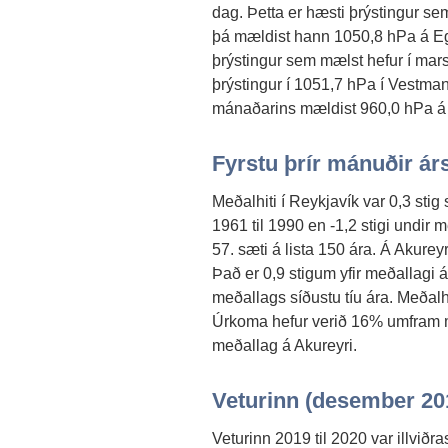
dag. Þetta er hæsti þrýstingur se
þá mældist hann 1050,8 hPa á Egi
þrýstingur sem mælst hefur í mars
þrýstingur í 1051,7 hPa í Vestma
mánaðarins mældist 960,0 hPa á
Fyrstu þrír mánuðir ár
Meðalhiti í Reykjavík var 0,3 stig
1961 til 1990 en -1,2 stigi undir m
57. sæti á lista 150 ára. Á Akurey
Það er 0,9 stigum yfir meðallagi 
meðallags síðustu tíu ára. Meðalhit
Úrkoma hefur verið 16% umfram 
meðallag á Akureyri.
Veturinn (desember 201
Veturinn 2019 til 2020 var illviðr