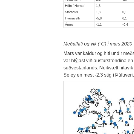
Höfn í Hornaf.
1,3
Stórhöfði
1,8
0,1
Hveravellir
-5,8
0,1
Árnes
-1,1
-0,4
Meðalhiti og vik (°C) í mars 2020
Mars var kaldur og hiti undir meðal
var hlýjast við austurströndina en a
suðvestanlands. Neikvætt hitavik m
Seley en mest -2,3 stig í Þúfuveri.