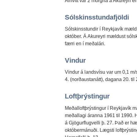
Alhvítt var 2 morgna á Akureyri e
Sólskinsstundafjöldi
Sólskinsstundir í Reykjavík mældu
október. Á Akureyri mældust sóls
færri en í meðalári.
Vindur
Vindur á landsvísu var um 0,1 m/s
4. (norðaustanátt), dagana 20. til 
Loftþrýstingur
Meðalloftþrýstingur í Reykjavík 
meðallagi áranna 1961 til 1990. 
á Gjögurflugvelli þ. 27. Það er hæ
októbermánuði. Lægsti loftþrýsti