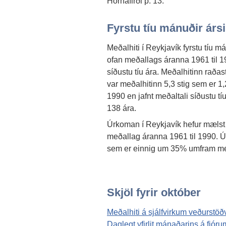
Hornafirði þ. 13.
Fyrstu tíu mánuðir árs
Meðalhiti í Reykjavík fyrstu tíu m
ofan meðallags áranna 1961 til 1
síðustu tíu ára. Meðalhitinn raðast 
var meðalhitinn 5,3 stig sem er 1
1990 en jafnt meðaltali síðustu tíu
138 ára.
Úrkoman í Reykjavík hefur mæls
meðallag áranna 1961 til 1990. 
sem er einnig um 35% umfram me
Skjöl fyrir október
Meðalhiti á sjálfvirkum veðurstöð
Daglegt yfirlit mánaðarins á fj