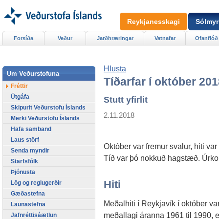
Reykjanesskagi
Sólmyr
Forsíða
Veður
Jarðhræringar
Vatnafar
Ofanflóð
Hlusta
Um Veðurstofuna
Tíðarfar í október 20
Fréttir
Útgáfa
Stutt yfirlit
Skipurit Veðurstofu Íslands
2.11.2018
Merki Veðurstofu Íslands
Hafa samband
Laus störf
Október var fremur svalur, hiti var
Senda myndir
Tíð var þó nokkuð hagstæð. Úrkom
Starfsfólk
Þjónusta
Hiti
Lög og reglugerðir
Gæðastefna
Meðalhiti í Reykjavík í október va
Launastefna
meðallagi áranna 1961 til 1990, e
Jafnréttisáætlun