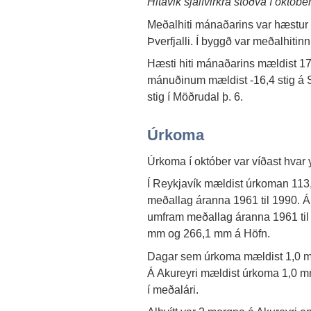
Hitavik sjálfvirkra stöðva í októbe
Meðalhiti mánaðarins var hæstur í 
Þverfjalli. Í byggð var meðalhitinn 
Hæsti hiti mánaðarins mældist 17,7 
mánuðinum mældist -16,4 stig á Se
stig í Möðrudal þ. 6.
Úrkoma
Úrkoma í október var víðast hvar y
Í Reykjavík mældist úrkoman 11
meðallag áranna 1961 til 1990. 
umfram meðallag áranna 1961 til
mm og 266,1 mm á Höfn.
Dagar sem úrkoma mældist 1,0 mm 
Á Akureyri mældist úrkoma 1,0 mm
í meðalári.