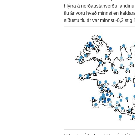
hlýrra á norðaustanverðu landinu
tíu ár voru hvað minnst en kalda
síðustu tíu ár var minnst -0,2 stig 