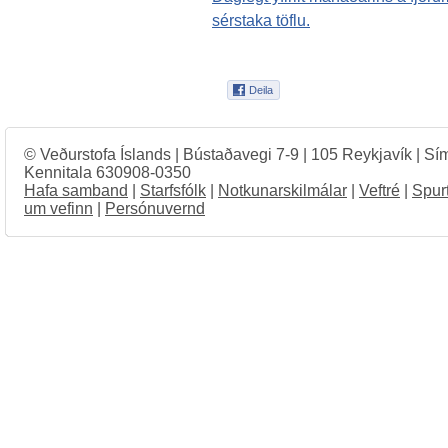
sérstaka töflu.
© Veðurstofa Íslands | Bústaðavegi 7-9 | 105 Reykjavík | Sí
Kennitala 630908-0350
Hafa samband
|
Starfsfólk
|
Notkunarskilmálar
|
Veftré
|
Spur
um vefinn
|
Persónuvernd