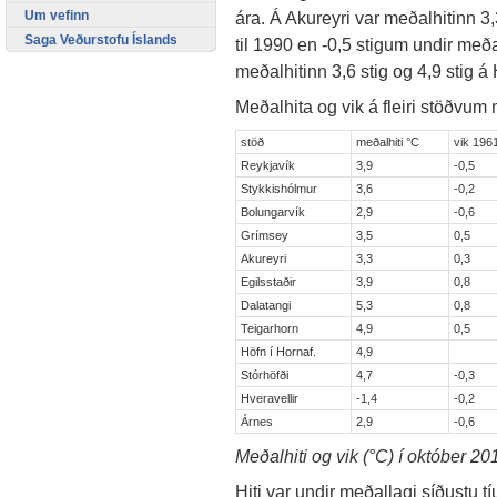
Um vefinn
ára. Á Akureyri var meðalhitinn 3,
Saga Veðurstofu Íslands
til 1990 en -0,5 stigum undir meðal
meðalhitinn 3,6 stig og 4,9 stig á 
Meðalhita og vik á fleiri stöðvum m
stöð
meðalhiti °C
vik 196
Reykjavík
3,9
-0,5
Stykkishólmur
3,6
-0,2
Bolungarvík
2,9
-0,6
Grímsey
3,5
0,5
Akureyri
3,3
0,3
Egilsstaðir
3,9
0,8
Dalatangi
5,3
0,8
Teigarhorn
4,9
0,5
Höfn í Hornaf.
4,9
Stórhöfði
4,7
-0,3
Hveravellir
-1,4
-0,2
Árnes
2,9
-0,6
Meðalhiti og vik (°C) í október 20
Hiti var undir meðallagi síðustu tí