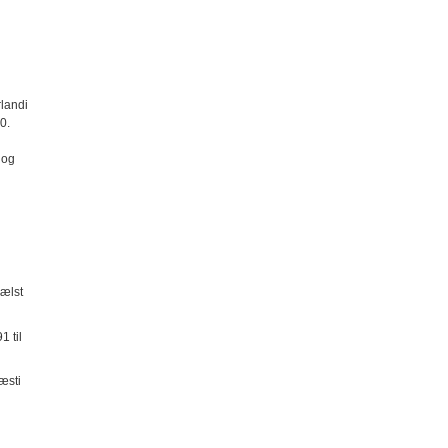
rlandi
0.
 og
mælst
1 til
æsti