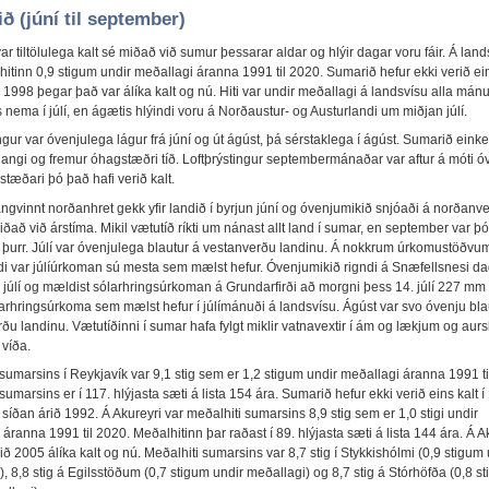
ð (júní til september)
r tiltölulega kalt sé miðað við sumur þessarar aldar og hlýir dagar voru fáir. Á land
itinn 0,9 stigum undir meðallagi áranna 1991 til 2020. Sumarið hefur ekki verið ein
 1998 þegar það var álíka kalt og nú. Hiti var undir meðallagi á landsvísu alla mán
nema í júlí, en ágætis hlýindi voru á Norðaustur- og Austurlandi um miðjan júlí.
ngur var óvenjulega lágur frá júní og út ágúst, þá sérstaklega í ágúst. Sumarið eink
angi og fremur óhagstæðri tíð. Loftþrýstingur septembermánaðar var aftur á móti ó
stæðari þó það hafi verið kalt.
ngvinnt norðanhret gekk yfir landið í byrjun júní og óvenjumikið snjóaði á norðanv
ðað við árstíma. Mikil vætutíð ríkti um nánast allt land í sumar, en september var þó
ga þurr. Júlí var óvenjulega blautur á vestanverðu landinu. Á nokkrum úrkomustöðvu
di var júlíúrkoman sú mesta sem mælst hefur. Óvenjumikið rigndi á Snæfellsnesi d
. júlí og mældist sólarhringsúrkoman á Grundarfirði að morgni þess 14. júlí 227 mm
arhringsúrkoma sem mælst hefur í júlímánuði á landsvísu. Ágúst var svo óvenju bla
u landinu. Vætutíðinni í sumar hafa fylgt miklir vatnavextir í ám og lækjum og aurs
 víða.
sumarsins í Reykjavík var 9,1 stig sem er 1,2 stigum undir meðallagi áranna 1991 ti
sumarsins er í 117. hlýjasta sæti á lista 154 ára. Sumarið hefur ekki verið eins kalt í
síðan árið 1992. Á Akureyri var meðalhiti sumarsins 8,9 stig sem er 1,0 stigi undir
áranna 1991 til 2020. Meðalhitinn þar raðast í 89. hlýjasta sæti á lista 144 ára. Á A
ð 2005 álíka kalt og nú. Meðalhiti sumarsins var 8,7 stig í Stykkishólmi (0,9 stigum 
, 8,8 stig á Egilsstöðum (0,7 stigum undir meðallagi) og 8,7 stig á Stórhöfða (0,8 s