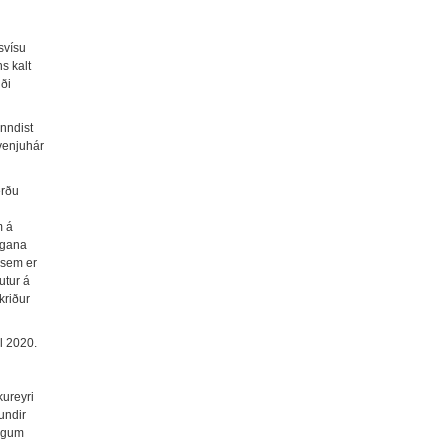
svísu
s kalt
uði
enndist
venjuhár
erðu
m á
agana
 sem er
utur á
kriður
l 2020.
kureyri
undir
tigum