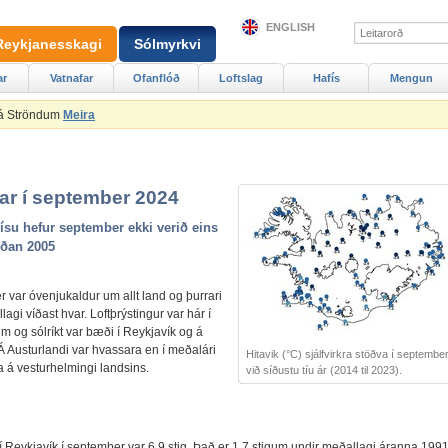
ENGLISH
Reykjanesskagi
Sólmyrkvi
ar
Vatnafar
Ofanflóð
Loftslag
Hafís
Mengun
 á Ströndum
Meira
far í september 2024
ísu hefur september ekki verið eins
íðan 2005
 var óvenjukaldur um allt land og þurrari
lagi víðast hvar. Loftþrýstingur var hár í
 og sólríkt var bæði í Reykjavík og á
Á Austurlandi var hvassara en í meðalári
Hitavik (°C) sjálfvirkra stöðva í septembe
a á vesturhelmingi landsins.
við síðustu tíu ár (2014 til 2023).
í Reykjavík í september var 6,9 stig. Það er 1,7 stigum undir meðallagi áranna 1991