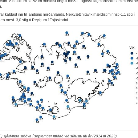
vum. Á nokkrum stöðvum mældist lægsti meðal- og/eða lágmarkshiti sem mælst hef
.
 var kaldast inn til landsins norðanlands. Neikvætt hitavik mældist minnst -1,1 stig í
i en mest -3,0 stig á Reykjum í Fnjóskadal.
C) sjálfvirkra stöðva í september miðað við síðustu tíu ár (2014 til 2023).