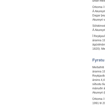
undir með
Úrkoma í 
Á Akureyr
Dagar þeg
Akureyri v
Sólskinss
Á Akureyr
Í Reykjav
áranna 199
ágústmána
1820). Með
Fyrstu
Meðalhiti 
áranna 19
Reykjavík 
ársins 4,
síðustu tí
mánuðir ár
Akureyri 
Úrkoma í 
1991 til 