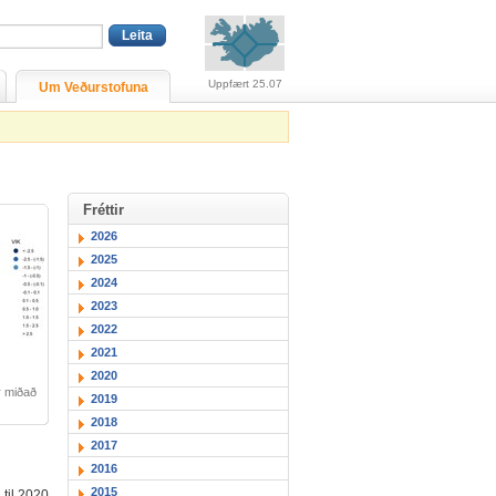
Viðvaranir (engin viðv
Uppfært 25.07
Um Veðurstofuna
Fréttir
2026
2025
2024
2023
2022
2021
2020
r miðað
2019
2018
2017
2016
2015
 til 2020