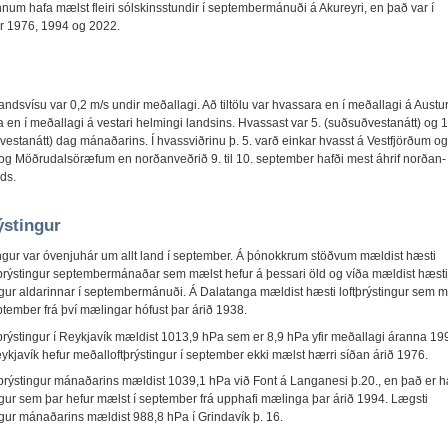
nnum hafa mælst fleiri sólskinsstundir í septembermánuði á Akureyri, en það var í
r 1976, 1994 og 2022.
andsvísu var 0,2 m/s undir meðallagi. Að tiltölu var hvassara en í meðallagi á Austu
 en í meðallagi á vestari helmingi landsins. Hvassast var 5. (suðsuðvestanátt) og 1
vestanátt) dag mánaðarins. Í hvassviðrinu þ. 5. varð einkar hvasst á Vestfjörðum og
og Möðrudalsöræfum en norðanveðrið 9. til 10. september hafði mest áhrif norðan-
ds.
ýstingur
ingur var óvenjuhár um allt land í september. Á þónokkrum stöðvum mældist hæsti
þrýstingur septembermánaðar sem mælst hefur á þessari öld og víða mældist hæsti
ingur aldarinnar í septembermánuði. Á Dalatanga mældist hæsti loftþrýstingur sem 
ptember frá því mælingar hófust þar árið 1938.
þrýstingur í Reykjavík mældist 1013,9 hPa sem er 8,9 hPa yfir meðallagi áranna 199
eykjavík hefur meðalloftþrýstingur í september ekki mælst hærri síðan árið 1976.
tþrýstingur mánaðarins mældist 1039,1 hPa við Font á Langanesi þ.20., en það er h
ingur sem þar hefur mælst í september frá upphafi mælinga þar árið 1994. Lægsti
ingur mánaðarins mældist 988,8 hPa í Grindavík þ. 16.