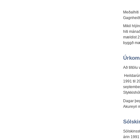
Meðalhiti
Gagnheiði.
Mikil hlý
hiti mána
mældist 25
byggð mæl
Úrkom
Að tiltölu
Heildarúr
1991 til 
september
Stykkishó
Dagar þeg
Akureyri 
Sólski
Sólskinss
árin 1991