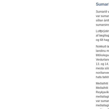
Sumari
Sumarið va
var sumarh
síðan árið
sumarsins 
Loftþrýsti
af lægðag
og tíð hag
Nokkuð la
landinu mi
tiltölule
Vesturlan
13. og 14
mesta sól
norðanverð
hafa fallið
Meðalhiti 
Meðalhiti 
Reykjavík 
meðallagi 
var sumari
meðallagi)