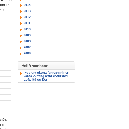
sem er
2014
iti
2013
2012
2011
2010
C
2009
2008
2007
2006
Hafið samband
Þiggjum gjarna fyrirspurnir er
varða viðfangsefni Veðurstofu:
Loft, láð og lög
 síðan
lum