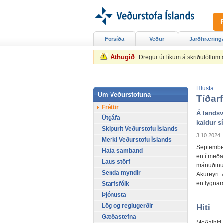
Forsíða
Veður
Jarðhræring
Athugið
Dregur úr líkum á skriðuföllum
Hlusta
Um Veðurstofuna
Tíðar
Fréttir
Á landsv
Útgáfa
kaldur s
Skipurit Veðurstofu Íslands
3.10.2024
Merki Veðurstofu Íslands
September
Hafa samband
en í meðal
Laus störf
mánuðinum
Senda myndir
Akureyri. 
en lygnar
Starfsfólk
Þjónusta
Lög og reglugerðir
Hiti
Gæðastefna
Meðalhiti 