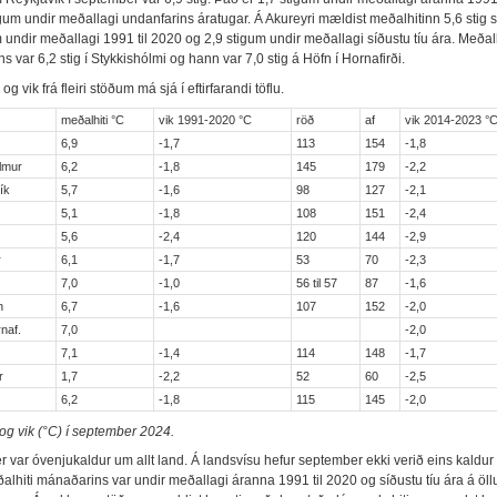
igum undir meðallagi undanfarins áratugar. Á Akureyri mældist meðalhitinn 5,6 stig 
 undir meðallagi 1991 til 2020 og 2,9 stigum undir meðallagi síðustu tíu ára. Meðalh
 var 6,2 stig í Stykkishólmi og hann var 7,0 stig á Höfn í Hornafirði.
og vik frá fleiri stöðum má sjá í eftirfarandi töflu.
meðalhiti °C
vik 1991-2020 °C
röð
af
vik 2014-2023 °
k
6,9
-1,7
113
154
-1,8
lmur
6,2
-1,8
145
179
-2,2
ík
5,7
-1,6
98
127
-2,1
5,1
-1,8
108
151
-2,4
5,6
-2,4
120
144
-2,9
r
6,1
-1,7
53
70
-2,3
7,0
-1,0
56 til 57
87
-1,6
n
6,7
-1,6
107
152
-2,0
naf.
7,0
-2,0
7,1
-1,4
114
148
-1,7
r
1,7
-2,2
52
60
-2,5
6,2
-1,8
115
145
-2,0
 og vik (°C) í september 2024.
 var óvenjukaldur um allt land. Á landsvísu hefur september ekki verið eins kaldur
alhiti mánaðarins var undir meðallagi áranna 1991 til 2020 og síðustu tíu ára á öl