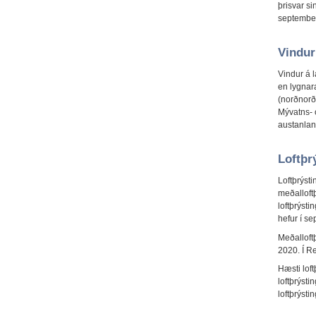
þrisvar si
septembe
Vindur
Vindur á l
en lygnara
(norðnorð
Mývatns- 
austanlan
Loftþr
Loftþrýst
meðalloft
loftþrýst
hefur í se
Meðalloft
2020. Í R
Hæsti lof
loftþrýst
loftþrýst