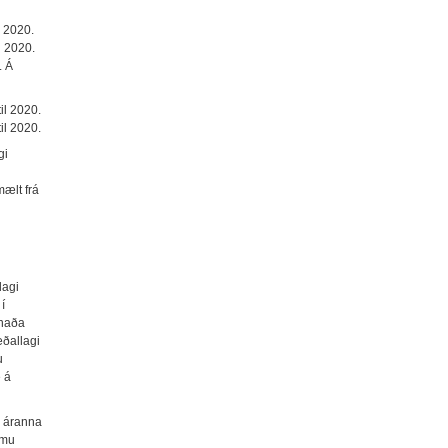
l 2020.
 2020.
. Á
il 2020.
il 2020.
gi
mælt frá
lagi
í
ánaða
eðallagi
u
é á
u áranna
omu