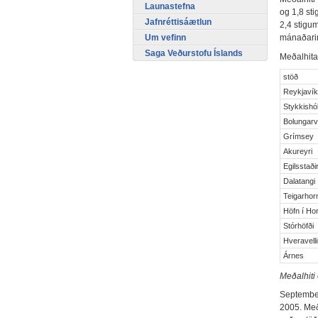
Launastefna
og 1,8 st
Jafnréttisáætlun
2,4 stigum
Um vefinn
mánaðarins
Saga Veðurstofu Íslands
Meðalhita 
stöð
Reykjaví
Stykkishó
Bolungarv
Grímsey
Akureyri
Egilsstaði
Dalatangi
Teigarhor
Höfn í Hor
Stórhöfði
Hveravelli
Árnes
Meðalhiti
September
2005. Með