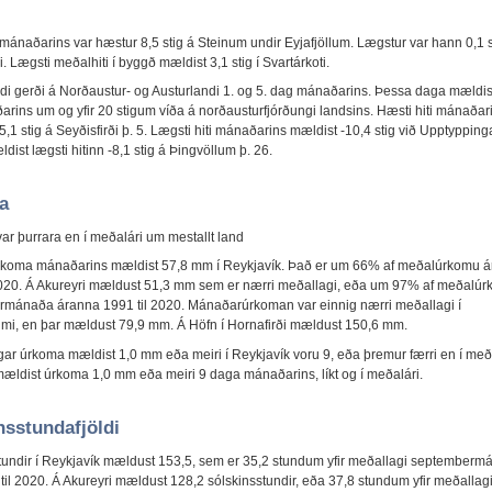
 mánaðarins var hæstur 8,5 stig á Steinum undir Eyjafjöllum. Lægstur var hann 0,1 s
 Lægsti meðalhiti í byggð mældist 3,1 stig í Svartárkoti.
indi gerði á Norðaustur- og Austurlandi 1. og 5. dag mánaðarins. Þessa daga mældis
ðarins um og yfir 20 stigum víða á norðausturfjórðungi landsins. Hæsti hiti mánaðar
,1 stig á Seyðisfirði þ. 5. Lægsti hiti mánaðarins mældist -10,4 stig við Upptyppinga
dist lægsti hitinn -8,1 stig á Þingvöllum þ. 26.
a
 var þurrara en í meðalári um mestallt land
koma mánaðarins mældist 57,8 mm í Reykjavík. Það er um 66% af meðalúrkomu 
2020. Á Akureyri mældust 51,3 mm sem er nærri meðallagi, eða um 97% af meðalú
mánaða áranna 1991 til 2020. Mánaðarúrkoman var einnig nærri meðallagi í
lmi, en þar mældust 79,9 mm. Á Höfn í Hornafirði mældust 150,6 mm.
ar úrkoma mældist 1,0 mm eða meiri í Reykjavík voru 9, eða þremur færri en í meða
mældist úrkoma 1,0 mm eða meiri 9 daga mánaðarins, líkt og í meðalári.
nsstundafjöldi
tundir í Reykjavík mældust 153,5, sem er 35,2 stundum yfir meðallagi september
 til 2020. Á Akureyri mældust 128,2 sólskinsstundir, eða 37,8 stundum yfir meðallag