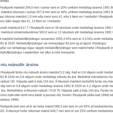
allagi).
Reykjavík mældist 294,0 mm í sumar sem er 20% umfram meðallag áranna 1991 ti
i mældist úrkoman í sumar 207,9 mm sem er 40% umfram meðallag áranna 1991 til
ar úrkoma mældist 1,0 mm eða meiri voru 41, eða 4 færri en í meðalári í Reykjavík
oru slíkir dagar líka 41, 13 fleiri en í meðalári.
tundir mældust 617,7 í Reykjavík sem er 38 stundum undir meðallagi áranna 1991 t
i mældust sólskinsstundirnar 583,0 sem er 12 stundum yfir meðallagi áranna 1991 t
ík mældist meðalloftþrýstingur sumarsins 1005,4 hPa sem er 3,3 hPa undir meðalla
1 til 2020. Meðalloftþrýstingur var óvenjulágur frá júní og út ágúst. Þrýstingur
ðar var sértaklega lágur, lægsti meðalloftþrýstingur sem mælst hefur í Reykjavík (
alloftþrýstingur í september var aftur á móti óvenjuhár.
 níu mánuðir ársins
í Reykjavík fyrstu níu mánuði ársins mældist 5,2 stig. Það er 0,8 stigum undir meðal
91 til 2020 en 0,9 stigum undir meðallagi síðustu tíu ára. Meðalhiti mánaðanna níu 
raðast í 82. hlýjasta sæti á lista 154 ára. Á Akureyri mældist meðalhiti fyrstu níu m
4 stig sem er 0,8 stigum undir meðallagi áranna 1991 til 2020 en 1,2 stigum undir m
u ára. Meðalhitinn á Akureyri raðast í 74.til 76. hlýjasta sæti á lista 144 ára. Fyrstu ní
sins hafa ekki verið eins kaldir á þessari öld, hvorki í Reykjavík (álíka kalt 1999) n
(kaldara 1998).
Reykjavík það sem af er ári hefur mælst 588,3 mm sem er um 95% af meðalúrkom
2020. Á Akureyri hefur úrkoman mælst 449,7 mm sem er um 25% umfram meðalúrk