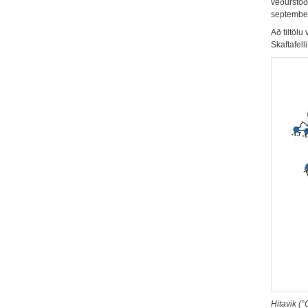
veðurstöð
september
Að tiltölu
Skaftafell
Hitavik (°