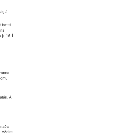
tig á
t hæsti
ins
 þ. 16. Í
áranna
rkomu
lári. Á
mánaða
i. Aðeins