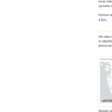
innan Int
og bæta v
Könnun te
á flug.
Alls taka 
er alþjóðl
þeirrar þ
Myndin sý