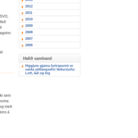
2012
2011
a SVO,
2010
 Með
2009
il
2008
lagsins
2007
2006
al
Hafið samband
Þiggjum gjarna fyrirspurnir er
varða viðfangsefni Veðurstofu:
Loft, láð og lög
kki sem
 koma
leg með
lsins á