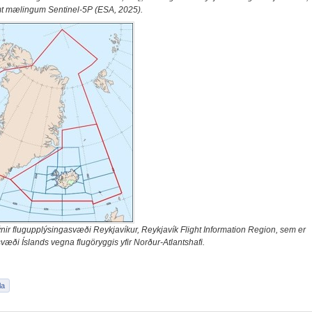
 mælingum Sentinel-5P (ESA, 2025).
nir flugupplýsingasvæði Reykjavíkur, Reykjavík Flight Information Region, sem er
væði Íslands vegna flugöryggis yfir Norður-Atlantshafi.