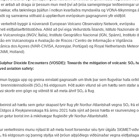
er ætlað að draga úr þessum mun með því að þróa sameiginlegar leiðbeiningar u
kkar, efla tæknilega þjálfun í notkun kvarðaðra myndavéla og VONA-tilkynninga 
ði og samræma viðhald á uppfærðum evrópskum gagnagrunni yfir eldfjöll.
verkefnið byggir á núverandi European Volcano Observatory Network, evrópsku
eti eldfjallaeftirlitsstöðva. Aðild að því eiga Veðurstofa Íslands, Istituto Nazionale di
e Vulcanologia (INGV, Ítalía), Instituto Geográfico Nacional (IGN, Spánn), Instituto 
ção em Vulcanologia e Avaliação de Riscos / Centro de Informação e Vigilância
ânica dos Açores (IVAR-CIVISA, Azoreyjar, Portúgal) og Royal Netherlands Meteor
(KNMI, Holland).
Sulphur Dioxide Encounters (VOSDE): Towards the mitigation of volcanic SO₂ h
ved aviation safety:
mun byggja upp og greina einstakt gagnasafn um tilvik þar sem flugvélar hafa orðið 
 brennisteinsdíoxíði (SO₂) frá eldgosum. Þótt aukin vitund sé um hættu sem stafar a
asi skortir enn gögn og viðmið til að meta áhrif SO₂ á flug.
beinist að hættu sem getur skapast fyrir flug yfir Norður-Atlantshafi vegna SO₂ frá
. Eldgos á Reykjanesskaga frá árinu 2021 hafa sýnt að þessi hætta er raunveruleg 
getur borist inn á mikilvægar flugleiðir yfir Norður-Atlantshafið.
ur verkefnisins munu nýtast til að meta hvort forsendur séu fyrir útgáfu SIGMET-við
 frá eldgosum og þannig styðja við þróun alþjóðlegs viðbúnaðar vegna eldfjallag