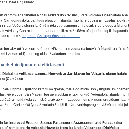
ar á sviði eldfjallavár.
n var formlega tilnefnd eldfjallaeftirlitsstöð ríkisins, State Volcano Observatory eð
af Samgöngustofu, þá Flugmálastjórn Íslands, í kjölfar eldgossins í Eyjafjallajökli .
unni var Veðurstofunni falið að miðla upplýsingum um eldvirkni og eldgos á Íslandi t
sh Advisory Centre í London, annarra slíkra miðstöðva eftir þörfum og til flugsamfé
í samræmi við
reglur Alþjóðaflugmálastofnunarinnar
.
an ber ábyrgð á vöktun, spám og viðvörunum vegna náttúruvár á Íslandi, þar á með
irkni í virkum eldfjöllum og eldstöðvakerfum landsins.
verkefnin fjögur eru eftirfarandi:
d Digital surveillance-camera Network at Jan Mayen for Volcanic plume height
ent (CamJan):
inu verður þróað sjálfvirkt kerfi til að greina, mæla og miðla upplýsingum um gosme
ast við eldgos í Jan Mayen, þar sem vöktun er takmörkuð. Veðurstofa Íslands mun
kvarðaðra myndavéla sem styðja við gervihnattagögn, en slík gögn eru aðeins fáan
æðinu. Gert er ráð fyrir að verkefnið leiði til nýrra verklagsreglna við vöktun eldfjal
n.
Twin for Improved Eruption Source Parameters Assessment and Forecasting
ies of Atmospheric Volcanic Hazards from Icelandic Volcanoes (DigiVolc):