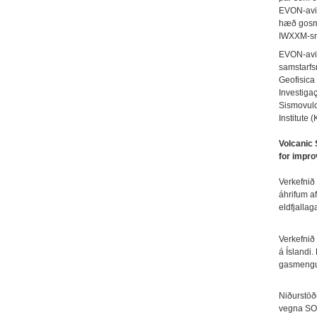
EVON-avi 
hæð gosma
IWXXM-sni
EVON-avi 
samstarfsn
Geofisica 
Investiga
Sismovulc
Institute 
Volcanic 
for impro
Verkefnið 
áhrifum af
eldfjallag
Verkefnið 
á Íslandi
gasmengun 
Niðurstöð
vegna SO₂