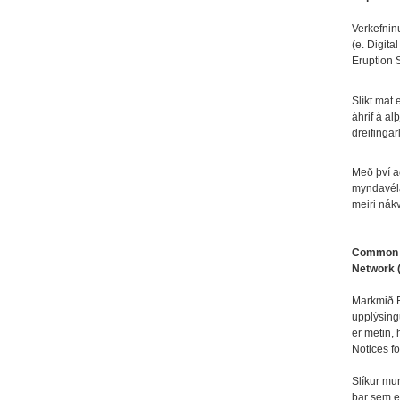
Verkefnin
(e. Digit
Eruption 
Slíkt mat 
áhrif á a
dreifinga
Með því 
myndavéla
meiri nák
Common P
Network 
Markmið E
upplýsing
er metin, 
Notices fo
Slíkur mu
þar sem el