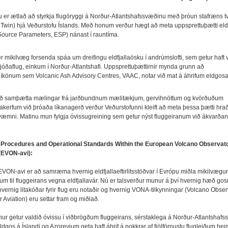
u er ætlað að styrkja flugöryggi á Norður-Atlantshafssvæðinu með þróun stafræns t
al Twin) hjá Veðurstofu Íslands. Með honum verður hægt að meta uppsprettuþætti eld
Source Parameters, ESP) nánast í rauntíma.
er mikilvæg forsenda spáa um dreifingu eldfjallaösku í andrúmslofti, sem getur haft 
lþjóðaflug, einkum í Norður-Atlantshafi. Uppsprettuþættirnir mynda grunn að
rlíkönum sem Volcanic Ash Advisory Centres, VAAC, notar við mat á áhrifum eldgosa
að samþætta mælingar frá jarðbundnum mælitækjum, gervihnöttum og kvörðuðum
kerfum við þróaða líkanagerð verður Veðurstofunni kleift að meta þessa þætti hrað
væmni. Matinu mun fylgja óvissugreining sem getur nýst fluggeiranum við ákvarð
rocedures and Operational Standards Within the European Volcano Observat
(EVON-avi):
VON-avi er að samræma hvernig eldfjallaeftirlitsstöðvar í Evrópu miðla mikilvæg
um til fluggeirans vegna eldfjallavár. Nú er talsverður munur á því hvernig hæð g
hvernig litakóðar fyrir flug eru notaðir og hvernig VONA-tilkynningar (Volcano Obser
r Aviation) eru settar fram og miðlað.
nur getur valdið óvissu í viðbrögðum fluggeirans, sérstaklega á Norður-Atlantshaf
dgos á Íslandi og Azoreyjum geta haft áhrif á nokkrar af fjölförnustu flugleiðum hei