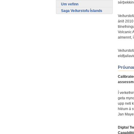
sérþekking
Um vefinn
Saga Veðurstofu Íslands
Veðurstofa
árið 2010 
tilnefning
Volcanic A
almennt, 
Veðurstof
eldfjallav
Þróunar
Calibrate
assessm
Í verkefn
geta mynd
upp neti 
hléum á sv
Jan Maye
Digital 
Capabilit