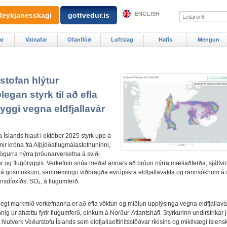
ENGLISH
Reykjanesskagi
gottvedur.is
ar
Vatnafar
Ofanflóð
Loftslag
Hafís
Mengun
stofan hlýtur
legan styrk til að efla
yggi vegna eldfjallavár
 Íslands hlaut í október 2025 styrk upp á
nir króna frá Alþjóðaflugmálastofnuninni,
fjögurra nýrra þróunarverkefna á sviði
ár og flugöryggis. Verkefnin snúa meðal annars að þróun nýrra mæliaðferða, sjálfvir
 á gosmökkum, samræmingu viðbragða evrópskra eldfjallavakta og rannsóknum á 
insdíoxíðs, SO₂, á flugumferð.
egt markmið verkefnanna er að efla vöktun og miðlun upplýsinga vegna eldfjallavá
ig úr áhættu fyrir flugumferð, einkum á Norður-Atlantshafi. Styrkurinn undirstrikar 
 hlutverk Veðurstofu Íslands sem eldfjallaeftirlitsstöðvar ríkisins og mikilvægi íslens