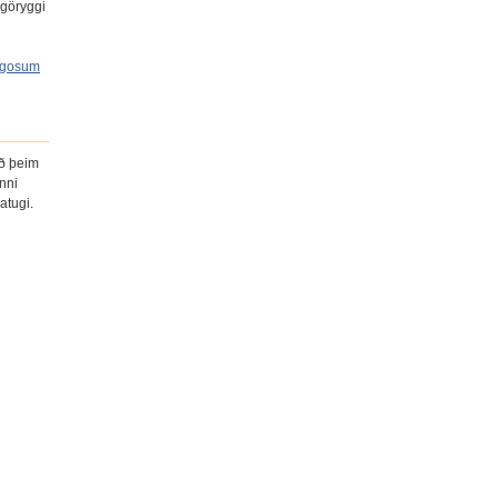
ugöryggi
ldgosum
eð þeim
unni
ratugi.