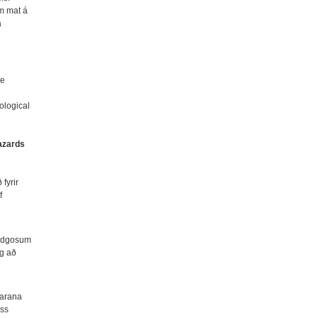
m mat á
á
de
ological
azards
fyrir
f
 eldgosum
og að
varana
ass