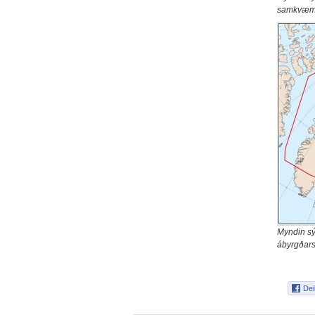
samkvæmt
Myndin sý
ábyrgðars