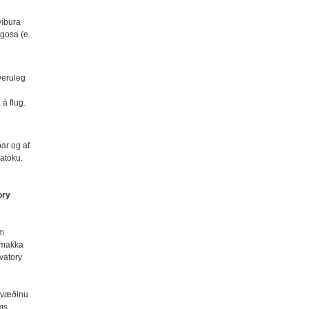
víbura
gosa (e.
veruleg
 á flug.
ar og af
anatöku.
ory
um
osmakka
vatory
ssvæðinu
ms.