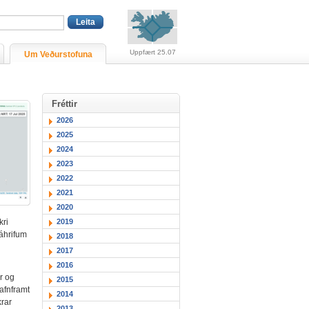
Viðvaranir (engin viðv
Uppfært 25.07
Um Veðurstofuna
Fréttir
2026
2025
2024
2023
2022
2021
2020
2019
kri
áhrifum
2018
2017
2016
r og
2015
jafnframt
2014
krar
2013