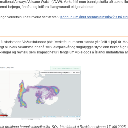
ernational Airways Volcano Watch (IAVW). Verkefnið mun þannig stuðla að auknu fl
ernd farþega, áhafna og loftfara í langvarandi eldgosahrinum.
ngd verkefninu hefur verið sett af stað:
Könnun um áhrif brennisteinsdíoxíðs frá e
níu starfsmenn Veðurstofunnar þátt í verkefnunum sem standa yfir í eitt til þrjú ár. M
egt hlutverk Veðurstofunnar á sviði eldfjallavár og flugöryggis styrkt enn frekar á gr
ekkingar og reynslu sem skapast hefur í tengslum við eldgos á Íslandi undanfarna á
nir dreifingu brennisteinsdíoxíðs, SO₂, frá eldgosi á Reykjanesskaga 17. júlí 2025,