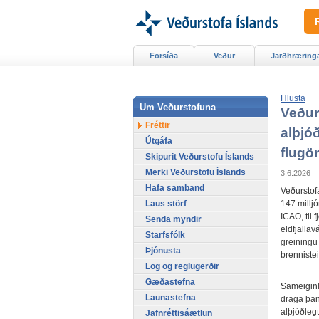
Forsíða
Veður
Jarðhræring
Hlusta
Um Veðurstofuna
Veður
Fréttir
alþjóð
Útgáfa
flugör
Skipurit Veðurstofu Íslands
Merki Veðurstofu Íslands
3.6.2026
Hafa samband
Veðurstofa
Laus störf
147 milljó
ICAO, til 
Senda myndir
eldfjallav
Starfsfólk
greiningu
Þjónusta
brenniste
Lög og reglugerðir
Gæðastefna
Sameiginl
Launastefna
draga þann
alþjóðlegt
Jafnréttisáætlun