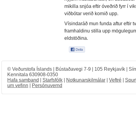
mikilla snjóa eftir óveðrið fyrr í
viðbótar verið komið upp.
Vísindaráð mun funda aftur eftir t
framhaldinu stilla upp möguleg
eldstöðina.
© Veðurstofa Íslands | Bústaðavegi 7-9 | 105 Reykjavík | Sí
Kennitala 630908-0350
Hafa samband
|
Starfsfólk
|
Notkunarskilmálar
|
Veftré
|
Spur
um vefinn
|
Persónuvernd