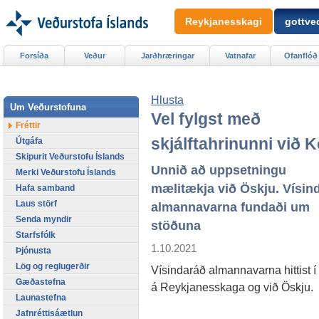
Reykjanesskagi
gottved
Forsíða
Veður
Jarðhræringar
Vatnafar
Ofanflóð
Hlusta
Um Veðurstofuna
Vel fylgst með
Fréttir
skjálftahrinunni við Ke
Útgáfa
Skipurit Veðurstofu Íslands
Unnið að uppsetningu
Merki Veðurstofu Íslands
mælitækja við Öskju. Vísin
Hafa samband
Laus störf
almannavarna fundaði um
Senda myndir
stöðuna
Starfsfólk
1.10.2021
Þjónusta
Lög og reglugerðir
Vísindaráð almannavarna hittist í
Gæðastefna
á Reykjanesskaga og við Öskju.
Launastefna
Jafnréttisáætlun