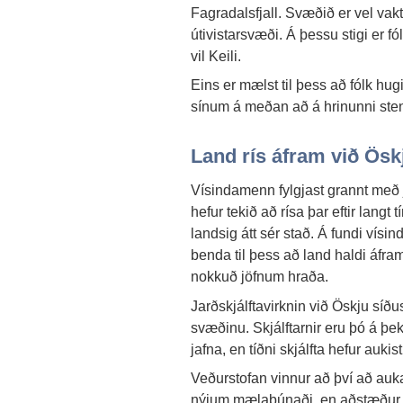
Fagradalsfjall. Svæðið er vel vakt
útivistarsvæði. Á þessu stigi er fó
vil Keili.
Eins er mælst til þess að fólk hu
sínum á meðan að á hrinunni ste
Land rís áfram við Ösk
Vísindamenn fylgjast grannt með 
hefur tekið að rísa þar eftir lang
landsig átt sér stað. Á fundi vísi
benda til þess að land haldi áfra
nokkuð jöfnum hraða.
Jarðskjálftavirknin við Öskju síðus
svæðinu. Skjálftarnir eru þó á þe
jafna, en tíðni skjálfta hefur aukist
Veðurstofan vinnur að því að au
nýjum mælabúnaði, en aðstæður þ