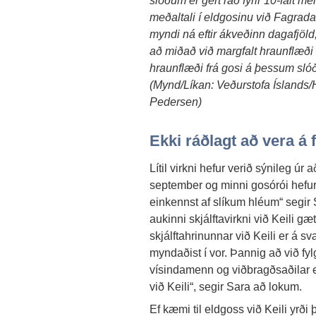
slóðum er gert ráð fyrir 10-falt m
meðaltali í eldgosinu við Fagradal
myndi ná eftir ákveðinn dagafjöld,
að miðað við margfalt hraunflæði 
hraunflæði frá gosi á þessum sló
(Mynd/Líkan: Veðurstofa Íslands/H
Pedersen)
Ekki ráðlagt að vera á f
Lítil virkni hefur verið sýnileg úr
september og minni gosórói hefur
einkennst af slíkum hléum“ segir
aukinni skjálftavirkni við Keili gæ
skjálftahrinunnar við Keili er á
myndaðist í vor. Þannig að við f
vísindamenn og viðbragðsaðilar er
við Keili“, segir Sara að lokum.
Ef kæmi til eldgoss við Keili yrð