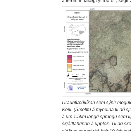
á ferðinni nálægt yfirborði“, segir
Hraunflæðilíkan sem sýnir mögule
Keili. (Smelltu á myndina til að sjá
á um 1.5km langri sprungu sem l
skjálftahrinan á upptök. Til að s