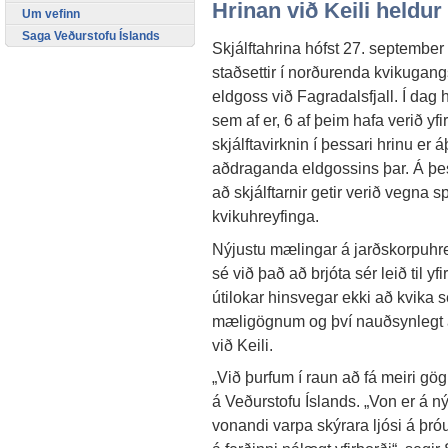
Hrinan við Keili heldur
Um vefinn
Saga Veðurstofu Íslands
Skjálftahrina hófst 27. september S
staðsettir í norðurenda kvikugangs
eldgoss við Fagradalsfjall. Í dag 
sem af er, 6 af þeim hafa verið yf
skjálftavirknin í þessari hrinu er 
aðdraganda eldgossins þar. Á þes
að skjálftarnir getir verið vegna
kvikuhreyfinga.
Nýjustu mælingar á jarðskorpuhr
sé við það að brjóta sér leið til y
útilokar hinsvegar ekki að kvika s
mæligögnum og því nauðsynlegt að
við Keili.
„Við þurfum í raun að fá meiri gögn
á Veðurstofu Íslands. „Von er á 
vonandi varpa skýrara ljósi á þró