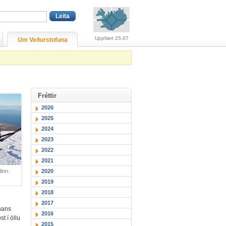
Viðvaranir (engin viðv
Uppfært 25.07
Um Veðurstofuna
Fréttir
2026
2025
2024
2023
2022
2021
2020
inn.
2019
2018
2017
hans
2016
t í öllu
2015