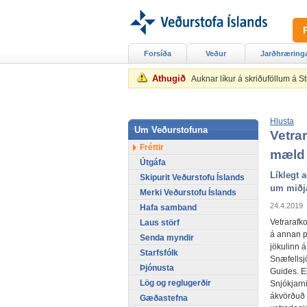
Forsíða
Veður
Jarðhræring
Athugið
Auknar líkur á skriðuföllum á 
Hlusta
Um Veðurstofuna
Vetra
Fréttir
mæld 
Útgáfa
Líklegt 
Skipurit Veðurstofu Íslands
um miðj
Merki Veðurstofu Íslands
24.4.2019
Hafa samband
Vetrarafko
Laus störf
á annan p
Senda myndir
jökulinn 
Starfsfólk
Snæfellsj
Þjónusta
Guides. E
Lög og reglugerðir
Snjókjarn
ákvörðuð o
Gæðastefna