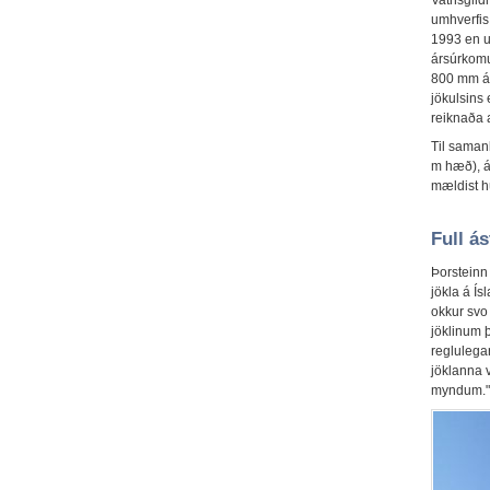
umhverfis
1993 en u
ársúrkomu
800 mm á 
jökulsins
reiknaða 
Til saman
m hæð), á
mældist h
Full á
Þorsteinn
jökla á Í
okkur svo
jöklinum þ
reglulega
jöklanna v
myndum."