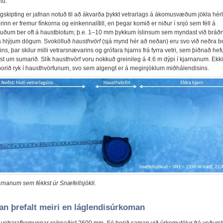
nu.
agskipting er jafnan notuð til að ákvarða þykkt vetrarlags á ákomusvæðum jökla hér
rinn er fremur fínkorna og einkennalítill, en þegar komið er niður í snjó sem féll á
ðum ber oft á haustblotum; þ.e. 1–10 mm þykkum íslinsum sem myndast við bráð
 á hlýjum dögum. Svokölluð
hausthvörf
(sjá mynd hér að neðan) eru svo við neðra b
ins, þar skilur milli vetrarsnævarins og grófara hjarns frá fyrra vetri, sem þiðnað hef
 um sumarið. Slík hausthvörf voru nokkuð greinileg á 4.6 m dýpi í kjarnanum. Ekki
dborið ryk í hausthvörfunum, svo sem algengt er á meginjöklum miðhálendisins.
arnanum sem fékkst úr Snæfellsjökli.
n þrefalt meiri en láglendisúrkoman
i vetrarafkomunnar reiknaðist 2600 mm. Sé borið saman við úrkomutölur frá veður