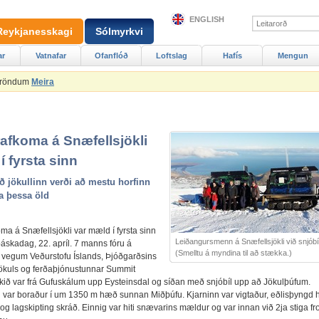
ENGLISH
Reykjanesskagi
Sólmyrkvi
ar
Vatnafar
Ofanflóð
Loftslag
Hafís
Mengun
Ströndum
Meira
rafkoma á Snæfellsjökli
í fyrsta sinn
að jökullinn verði að mestu horfinn
a þessa öld
ma á Snæfellsjökli var mæld í fyrsta sinn
Leiðangursmenn á Snæfellsjökli við snjóbíl
áskadag, 22. apríl. 7 manns fóru á
(Smelltu á myndina til að stækka.)
á vegum Veðurstofu Íslands, Þjóðgarðsins
ökuls og ferðaþjónustunnar Summit
kið var frá Gufuskálum upp Eysteinsdal og síðan með snjóbíl upp að Jökulþúfum.
i var boraður í um 1350 m hæð sunnan Miðþúfu. Kjarninn var vigtaður, eðlisþyngd 
g lagskipting skráð. Einnig var hiti snævarins mældur og var innan við 2ja stiga fros