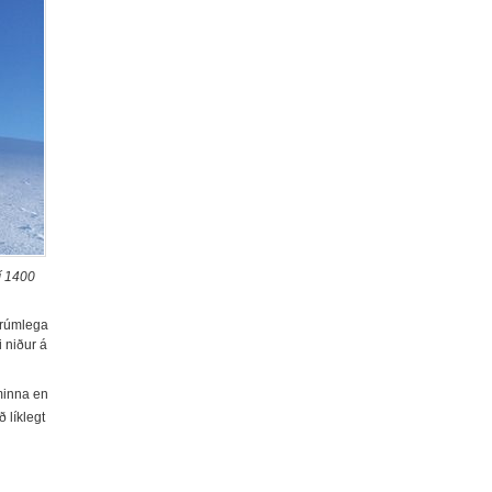
í 1400
 rúmlega
i niður á
 minna en
 líklegt