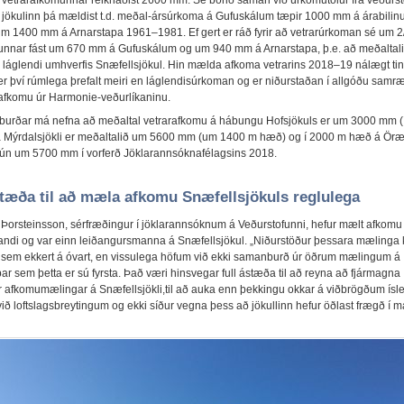
 jökulinn þá mældist t.d. meðal-ársúrkoma á Gufuskálum tæpir 1000 mm á árabili
m 1400 mm á Arnarstapa 1961–1981. Ef gert er ráð fyrir að vetrarúrkoman sé um 2
nnar fást um 670 mm á Gufuskálum og um 940 mm á Arnarstapa, þ.e. að meðaltal
láglendi umhverfis Snæfellsjökul. Hin mælda afkoma vetrarins 2018–19 nálægt tin
 er því rúmlega þrefalt meiri en láglendisúrkoman og er niðurstaðan í allgóðu samr
afkomu úr Harmonie-veðurlíkaninu.
burðar má nefna að meðaltal vetrarafkomu á hábungu Hofsjökuls er um 3000 mm (
 Mýrdalsjökli er meðaltalið um 5600 mm (um 1400 m hæð) og í 2000 m hæð á Öræf
ún um 5700 mm í vorferð Jöklarannsóknafélagsins 2018.
stæða til að mæla afkomu Snæfellsjökuls reglulega
 Þorsteinsson, sérfræðingur í jöklarannsóknum á Veðurstofunni, hefur mælt afkomu 
slandi og var einn leiðangursmanna á Snæfellsjökul. „Niðurstöður þessara mælinga
 sem ekkert á óvart, en vissulega höfum við ekki samanburð úr öðrum mælingum á
ar sem þetta er sú fyrsta. Það væri hinsvegar full ástæða til að reyna að fjármagna
r afkomumælingar á Snæfellsjökli,til að auka enn þekkingu okkar á viðbrögðum ísl
ið loftslagsbreytingum og ekki síður vegna þess að jökullinn hefur öðlast frægð í m