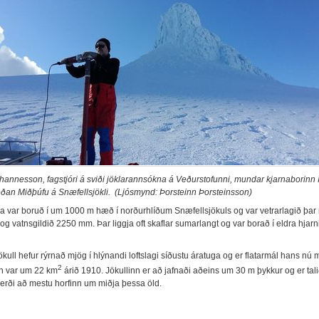
annesson, fagstjóri á sviði jöklarannsókna á Veðurstofunni, mundar kjarnaborinn 
an Miðþúfu á Snæfellsjökli. (Ljósmynd: Þorsteinn Þorsteinsson)
a var boruð í um 1000 m hæð í norðurhlíðum Snæfellsjökuls og var vetrarlagið þar
og vatnsgildið 2250 mm. Þar liggja oft skaflar sumarlangt og var borað í eldra hjarn
kull hefur rýrnað mjög í hlýnandi loftslagi síðustu áratuga og er flatarmál hans nú
2
en var um 22 km
árið 1910. Jökullinn er að jafnaði aðeins um 30 m þykkur og er talið
erði að mestu horfinn um miðja þessa öld.