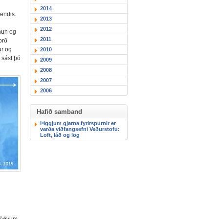
2014
lendis.
2013
2012
nun og
2011
orð
ur og
2010
 sást þó
2009
2008
2007
2006
Hafið samband
Þiggjum gjarna fyrirspurnir er
varða viðfangsefni Veðurstofu:
Loft, láð og lög
stöðvum