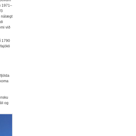
nu 1971–
/3
i nálægt
di
æmi við
í 1790
ajökli
fjölda
 koma
ensku
áli og