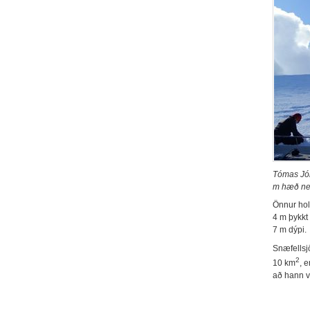
Tómas Jóh
m hæð neð
Önnur hol
4 m þykkt 
7 m dýpi.
Snæfellsjö
2
10 km
, 
að hann v