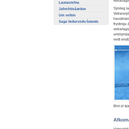
vetrarlagi
Launastefna
Sýnileg l
Jafnréttisáætlun
Vetrarsnjó
Um vefinn
haustmánu
Saga Veðurstofu Íslands
frystingu
vetrarlags
ummyndast
neitt vin
Brot úr kj
Afkoma
Vatnsgild