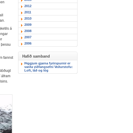
 en
2012
2011
all
2010
an.
2009
ketils á
2008
dingar
2007
er
2006
ð þessu
Hafið samband
m fannst
Þiggjum gjarna fyrirspurnir er
varða viðfangsefni Veðurstofu:
Loft, láð og lög
stöðugt
í áfram
lsins.