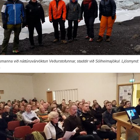
rfsmanna við náttúruvárvöktun Veðurstofunnar, staddir við Sólheimajökul. Ljósmynd: 
.