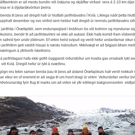
álftavirknin er að mestu bundin við öskjuna og skjálftar virðast vera á 2-10 km dýpi
issa er á dýptarákvörðun þeirra.
enda til þess að dregið hafi úr hlutfalli jarðhitavatns Í Kvíá. Líklega náði þetta hlutf
upphafi desember og svo virðist sem heldur hafi dregið úr rennslu jarðhitavatns síð
 í jarðhita í Öræfajökli, sem endurspeglast í bráðnun íss við botninn og myndunar sig
jökulsins, bendir til að jarðhitavirkni sé ekki að aukast. Ekki hafa komið fram vísben
 safnist fyrir undir jöklinum. Ef virkni helst svipuð og verið hefur undanfarnar vikur 
að jarðhitinn geti valdið hlaupi á næstu mánuðum. Mikilvægt er að fylgjast áfram me
mælingum á yfirborði ísketilsins.
á jarðhitagasi hafa ekki gefið óyggjandi niðurstöður um hvaða gas orsakaði lykt se
 við Kvíá. Dregið hefur úr lykt á svæðinu.
 gögn eru tekin saman benda þau til þess að ástand Öræfajökuls hafi verið nokkuð 
r vikur en of snemmt er að segja til um hvort dragi úr virkni. Veðurstofan verður þv
iðvörunarstig fyrir flug til marks um að virkni sé yfir eðlilegri bakgrunnsvirkni eldfjal