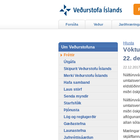
Forsíða
Veður
Jarðhræring
Hlusta
Um Veðurstofuna
Vöktu
Fréttir
22. d
Útgáfa
22.12.2017
Skipurit Veðurstofu Íslands
Náttúruvá
Merki Veðurstofu Íslands
umtalsvert
Hafa samband
eldstöðinn
Laus störf
miðri öskj
Senda myndir
Náttúruvá
Starfsfólk
umtalsvert
Þjónusta
miðri ösk
Lög og reglugerðir
aflögunar
allan sóla
Gæðastefna
Launastefna
Mælingar s
skjálftan
Jafnréttisáætlun