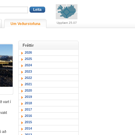
Viðvaranir (engin viðv
Uppfært 25.07
Um Veðurstofuna
Fréttir
2026
2025
2024
2023
2022
2021
2020
2019
ð vart í
2018
2017
 vakt
2016
2015
2014
5 að
2013