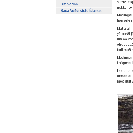
stærð. Skj
Um vefinn
nokkur óv
Saga Veðurstofu Íslands
Mælingar b
hámarki í 
Mat á afli
yfirborði 
um að vatn
ólíklegt 
ferli með 
Mælingar 
í nágrenni
Þegar öll
undanfarna
með gult v