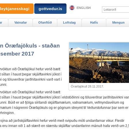
ENGLISH
Reykjanesskagi
gottvedur.is
ar
Vatnafar
Ofanflóð
Loftslag
Hafís
Mengun
n Öræfajökuls - staðan
esember 2017
rvöktun við Öræfajökul hefur verið bætt
 síðan í haust þegar skjálftavirkni jókst í
i og töluverðrar jarðhitavirkni varð vart í
unni.
Öræfajökull 28.11.2017.
rvöktun við Öræfajökul hefur verið bætt
 síðan í haust þegar skjálftavirkni jókst í eldstöðinni og töluverðrar jarðhitavirkni var
junni. Búið er að fjölga síritandi skjálftamælum, vatnamælum, vefmyndavélum og
mælum í nágrenni Öræfajökuls og er gögnum streymt til Veðurstofunnar þar sem er
rhringinn.
ýna að jarðskjálftavirkni hefur verið með svipuðu móti undanfarnar vikur. Flestir
na eru innan við 1 að stærð en stærstu skjálftar undanfarinn mánuð hafa verið um 2,