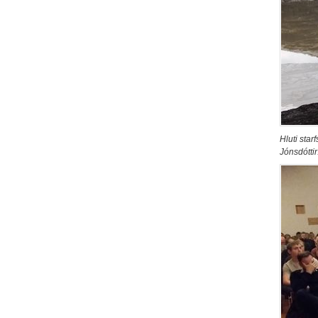
Hluti sta
Jónsdóttir