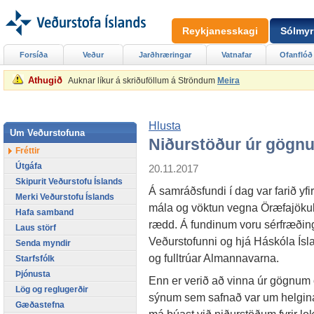
Reykjanesskagi
Sólmyr
Forsíða
Veður
Jarðhræringar
Vatnafar
Ofanflóð
Athugið
Auknar líkur á skriðuföllum á Ströndum
Meira
Hlusta
Um Veðurstofuna
Niðurstöður úr gögn
Fréttir
Útgáfa
20.11.2017
Skipurit Veðurstofu Íslands
Á samráðsfundi í dag var farið yfi
Merki Veðurstofu Íslands
mála og vöktun vegna Öræfajöku
Hafa samband
rædd. Á fundinum voru sérfræðin
Laus störf
Veðurstofunni og hjá Háskóla Ísl
Senda myndir
og fulltrúar Almannavarna.
Starfsfólk
Þjónusta
Enn er verið að vinna úr gögnum
Lög og reglugerðir
sýnum sem safnað var um helgin
Gæðastefna