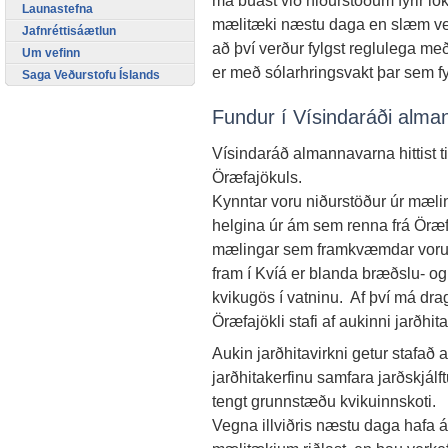
má búast við niðurstöðum fyrir lok
Launastefna
mælitæki næstu daga en slæm veðu
Jafnréttisáætlun
að því verður fylgst reglulega me
Um vefinn
er með sólarhringsvakt þar sem f
Saga Veðurstofu Íslands
Fundur í Vísindaráði alm
Vísindaráð almannavarna hittist 
Öræfajökuls.
Kynntar voru niðurstöður úr mæl
helgina úr ám sem renna frá Öræf
mælingar sem framkvæmdar voru 
fram í Kvíá er blanda bræðslu- og
kvikugös í vatninu. Af því má dra
Öræfajökli stafi af aukinni jarðhita
Aukin jarðhitavirkni getur stafað 
jarðhitakerfinu samfara jarðskjálf
tengt grunnstæðu kvikuinnskoti.
Vegna illviðris næstu daga hafa á