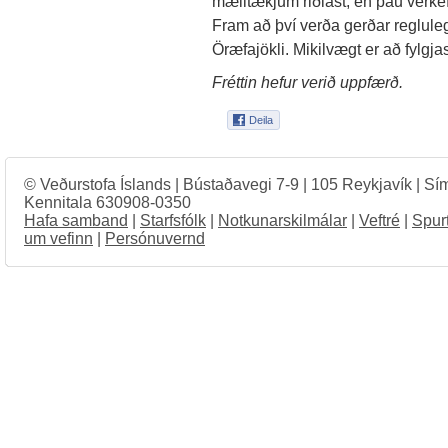
mælitækjum riðlast, en þau verkef
Fram að því verða gerðar reglule
Öræfajökli. Mikilvægt er að fylgja
Fréttin hefur verið uppfærð.
© Veðurstofa Íslands | Bústaðavegi 7-9 | 105 Reykjavík | Sí
Kennitala 630908-0350
Hafa samband
|
Starfsfólk
|
Notkunarskilmálar
|
Veftré
|
Spur
um vefinn
|
Persónuvernd