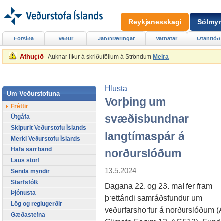
Reykjanesskagi
Sólmyr
Forsíða
Veður
Jarðhræringar
Vatnafar
Ofanflóð
Athugið
Auknar líkur á skriðuföllum á Ströndum
Meira
Hlusta
Um Veðurstofuna
Vorþing um
Fréttir
svæðisbundnar
Útgáfa
Skipurit Veðurstofu Íslands
langtímaspár á
Merki Veðurstofu Íslands
Hafa samband
norðurslóðum
Laus störf
13.5.2024
Senda myndir
Starfsfólk
Dagana 22. og 23. maí fer fram
Þjónusta
þrettándi samráðsfundur um
Lög og reglugerðir
veðurfarshorfur á norðurslóðum (A
Gæðastefna