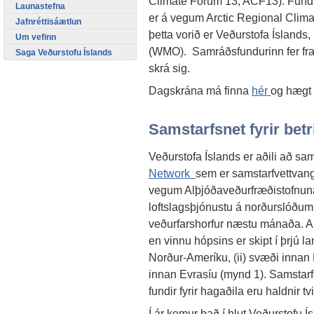
Climate Forum 13, ACF13). Fund
Launastefna
er á vegum Arctic Regional Clim
Jafnréttisáætlun
þetta vorið er Veðurstofa Íslands,
Um vefinn
(WMO). Samráðsfundurinn fer fr
Saga Veðurstofu Íslands
skrá sig.
Dagskrána má finna
hér
og hægt 
Samstarfsnet fyrir betr
Veðurstofa Íslands er aðili að sa
Network
sem er samstarfvettvang
vegum Alþjóðaveðurfræðistofnunar
loftslagsþjónustu á norðurslóðum, 
veðurfarshorfur næstu mánaða. A
en vinnu hópsins er skipt í þrjú 
Norður-Ameríku, (ii) svæði innan
innan Evrasíu (mynd 1). Samstarfs
fundir fyrir hagaðila eru haldnir tv
Í ár kemur það í hlut Veðurstofu 