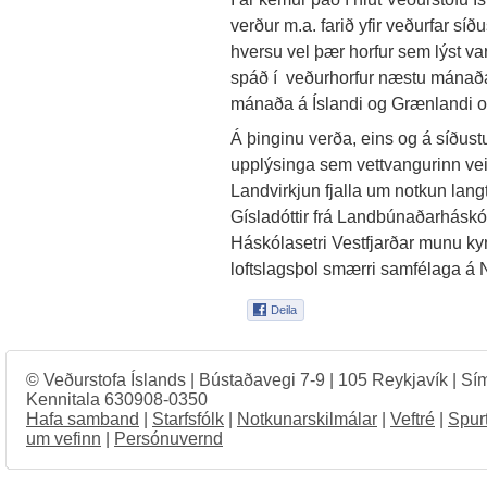
verður m.a. farið yfir veðurfar sí
hversu vel þær horfur sem lýst var
spáð í veðurhorfur næstu mánaða.
mánaða á Íslandi og Grænlandi 
Á þinginu verða, eins og á síðus
upplýsinga sem vettvangurinn vei
Landvirkjun fjalla um notkun la
Gísladóttir frá Landbúnaðarháskó
Háskólasetri Vestfjarðar munu k
loftslagsþol smærri samfélaga á
© Veðurstofa Íslands | Bústaðavegi 7-9 | 105 Reykjavík | Sí
Kennitala 630908-0350
Hafa samband
|
Starfsfólk
|
Notkunarskilmálar
|
Veftré
|
Spur
um vefinn
|
Persónuvernd