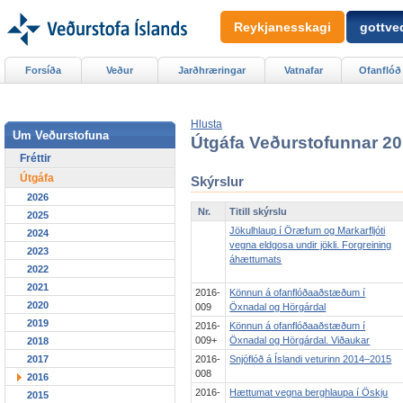
Reykjanesskagi
gottved
Forsíða
Veður
Jarðhræringar
Vatnafar
Ofanflóð
Hlusta
Um Veðurstofuna
Útgáfa Veðurstofunnar 2
Fréttir
Útgáfa
Skýrslur
2026
Nr.
Titill skýrslu
2025
Jökulhlaup í Öræfum og Markarfljóti
2024
vegna eldgosa undir jökli. Forgreining
2023
áhættumats
2022
2021
2016-
Könnun á ofanflóðaaðstæðum í
2020
009
Öxnadal og Hörgárdal
2019
2016-
Könnun á ofanflóðaaðstæðum í
009+
Öxnadal og Hörgárdal. Viðaukar
2018
2016-
Snjóflóð á Íslandi veturinn 2014–2015
2017
008
2016
2016-
Hættumat vegna berghlaupa í Öskju
2015