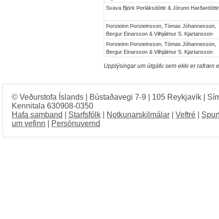
Svava Björk Þorláksdóttir & Jórunn Harðardótti
Þorsteinn Þorsteinsson, Tómas Jóhannesson,
Bergur Einarsson & Vilhjálmur S. Kjartansson
Þorsteinn Þorsteinsson, Tómas Jóhannesson,
Bergur Einarsson & Vilhjálmur S. Kjartansson
Upplýsingar um útgáfu sem ekki er rafræn e
© Veðurstofa Íslands | Bústaðavegi 7-9 | 105 Reykjavík | Sí
Kennitala 630908-0350
Hafa samband
|
Starfsfólk
|
Notkunarskilmálar
|
Veftré
|
Spur
um vefinn
|
Persónuvernd