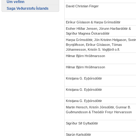
Um vefinn
David Christian Finger
Saga Veðurstofu Íslands
Eiríkur Gíslason & Harpa Grímsdóttir
Esther Hlíðar Jensen, Jórunn Harðardóttir &
Sigríður Magnea Óskarsdóttir
Harpa Grímsdóttir, Jón Kristinn Helgason, Svei
Brynjólfsson, Eiríkur Gíslason, Tómas
Jóhannesson, Kristín S. Vogfjörð o.fl.
Hilmar Björn Hróðmarsson
Hilmar Björn Hróðmarsson
Kristjana G. Eyþórsdóttir
Kristjana G. Eyþórsdóttir
Kristjana G. Eyþórsdóttir
Martin Hensch, Kristín Jónsdóttir, Gunnar B.
Guðmundsson & Theódór Freyr Hervarsson
Sigríður Sif Gylfadóttir
Sigrún Karlsdóttir