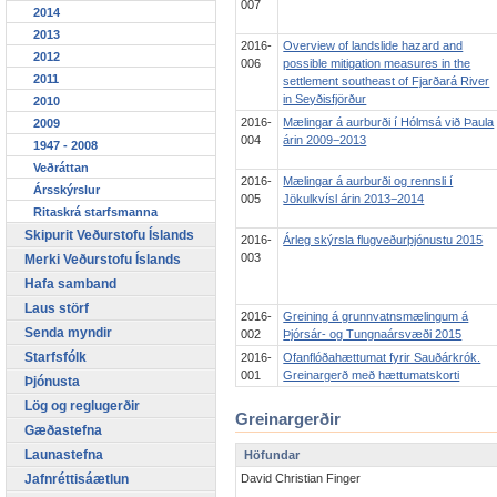
007
2014
2013
2016-
Overview of landslide hazard and
2012
006
possible mitigation measures in the
2011
settlement southeast of Fjarðará River
in Seyðisfjörður
2010
2016-
Mælingar á aurburði í Hólmsá við Þaula
2009
004
árin 2009−2013
1947 - 2008
Veðráttan
2016-
Mælingar á aurburði og rennsli í
Ársskýrslur
005
Jökulkvísl árin 2013−2014
Ritaskrá starfsmanna
Skipurit Veðurstofu Íslands
2016-
Árleg skýrsla flugveðurþjónustu 2015
003
Merki Veðurstofu Íslands
Hafa samband
Laus störf
2016-
Greining á grunnvatnsmælingum á
Senda myndir
002
Þjórsár- og Tungnaársvæði 2015
Starfsfólk
2016-
Ofanflóðahættumat fyrir Sauðárkrók.
001
Greinargerð með hættumatskorti
Þjónusta
Lög og reglugerðir
Greinargerðir
Gæðastefna
Launastefna
Höfundar
Jafnréttisáætlun
David Christian Finger