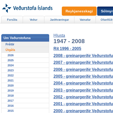
Reykjanesskagi
Sólmyr
Forsíða
Veður
Jarðhræringar
Vatnafar
Ofanflóð
Hlusta
Um Veðurstofuna
1947 - 2008
Fréttir
Rit 1996 - 2005
Útgáfa
2008 - greinargerðir Veðurstofu
2026
2025
2007 - greinargerðir Veðurstofu
2024
2006 - greinargerðir Veðurstofu
2023
2022
2005 - greinargerðir Veðurstofu
2021
2004 - greinargerðir Veðurstofu
2020
2003 - greinargerðir Veðurstofu
2019
2018
2002 - greinargerðir Veðurstofu
2017
2001 - greinargerðir Veðurstofu
2016
2000 - greinargerðir Veðurstofu
2015