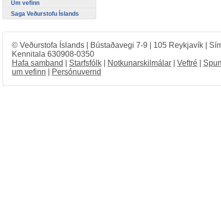
Um vefinn
Saga Veðurstofu Íslands
© Veðurstofa Íslands | Bústaðavegi 7-9 | 105 Reykjavík | Sí
Kennitala 630908-0350
Hafa samband
|
Starfsfólk
|
Notkunarskilmálar
|
Veftré
|
Spur
um vefinn
|
Persónuvernd