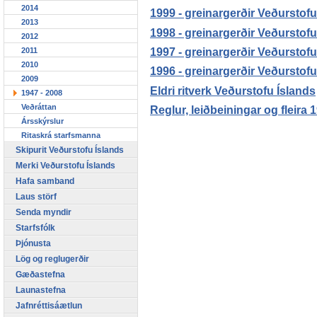
2014
1999 - greinargerðir Veðurstofu
2013
1998 - greinargerðir Veðurstofu
2012
1997 - greinargerðir Veðurstofu
2011
2010
1996 - greinargerðir Veðurstofu
2009
Eldri ritverk Veðurstofu Íslands
1947 - 2008
Veðráttan
Reglur, leiðbeiningar og fleira
Ársskýrslur
Ritaskrá starfsmanna
Skipurit Veðurstofu Íslands
Merki Veðurstofu Íslands
Hafa samband
Laus störf
Senda myndir
Starfsfólk
Þjónusta
Lög og reglugerðir
Gæðastefna
Launastefna
Jafnréttisáætlun